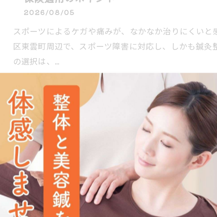
2026/08/05
スポーツによるケガや痛みが、なかなか治りにくいと
区東雲町周辺で、スポーツ障害に対応し、しかも鍼灸
の選択は、…
鍼灸整骨院で生理痛を緩和したい方へ福岡
口コミ情報も徹底解説
2026/08/04
生理痛の悩みをなかなか解消できず、つらい思いをし
は、日常生活や仕事に支障をきたす生理痛へのアプロ
す。保険適…