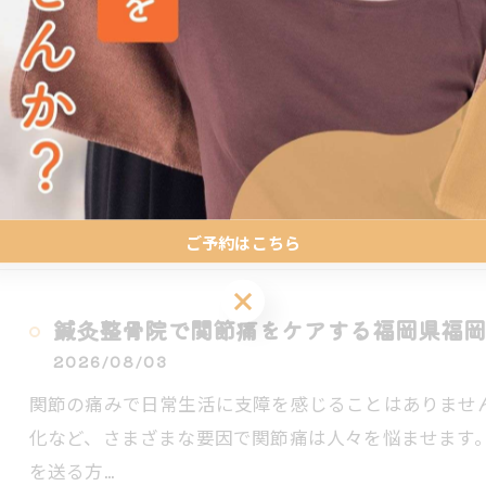
腰痛の原因と対策を福岡県福岡市博多区春
2026/08/03
慢性的な腰痛に悩まされることはありませんか？現代
すが、その原因が思い当たらず悩みを深めている方も
おける腰…
ご予約はこちら
ご予約はこちら
鍼灸整骨院で関節痛をケアする福岡県福岡
2026/08/03
関節の痛みで日常生活に支障を感じることはありませ
化など、さまざまな要因で関節痛は人々を悩ませます
を送る方…