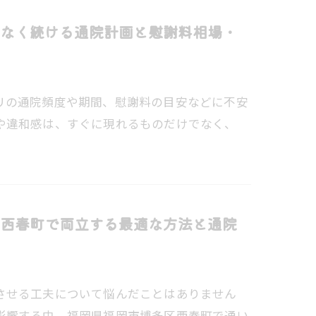
なく続ける通院計画と慰謝料相場・
リの通院頻度や期間、慰謝料の目安などに不安
や違和感は、すぐに現れるものだけでなく、
西春町で両立する最適な方法と通院
させる工夫について悩んだことはありません
影響する中、福岡県福岡市博多区西春町で通い