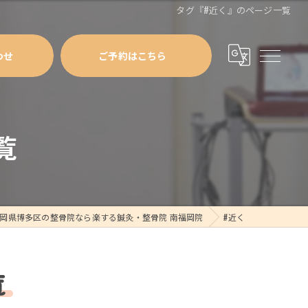
タグ『#近く』のページ一覧
わせ
ご予約はこちら
覧
岡県博多区の整骨院なら楽する鍼灸・整骨院 南福岡院
#近く
覧