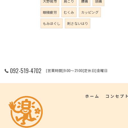
大野城市
肩こり
腰痛
頭痛
眼精疲労
むくみ
カッピング
もみほぐし
刺さないはり
092-519-4702
[営業時間]9:00～21:00[定休日]金曜日
ホーム
コンセプ