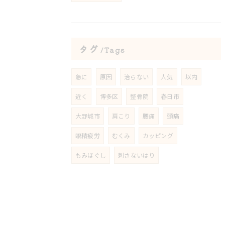
タグ
Tags
急に
原因
治らない
人気
以内
近く
博多区
整骨院
春日市
大野城市
肩こり
腰痛
頭痛
眼精疲労
むくみ
カッピング
もみほぐし
刺さないはり