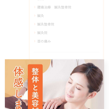
腰痛治療 鍼灸整骨院
鍼灸
鍼灸整骨院
鍼灸院
首の痛み
最近の投稿
Recent Posts
2026/08/07
交通事故治療から回復プログラムまで無理なく続ける通院計画と慰謝料相場・実務知識をわかりやすく解説