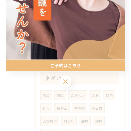
2026/08/06
肩こりとセルフケアを福岡県福岡市博多区西春町で両立する最適な方法と通院計画ガイド
2026/08/06
鍼灸整骨院で首のこりに悩む方へ福岡県福岡市博多区東雲町の効果的なアプローチと安心ポイント
ご予約はこちら
タグ
Tags
ご予約はこちら
急に
原因
治らない
人気
以内
近く
博多区
整骨院
春日市
大野城市
肩こり
腰痛
頭痛