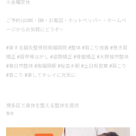
※金曜定休
ご予約はLINE・DM・お電話・ホットペッパー・ホームペ
ージからお気軽にどうぞ✨
#楽する鍼灸整骨院南福岡院 #整体 #肩こり改善 #巻き肩
矯正 #肩甲骨はがし #姿勢矯正 #骨盤矯正 #大野城市整体
#春日市整体 #南福岡駅 #桜並木駅 #土日祝営業 #肩こり
#首こり #楽してキレイに元気に
博多区で身体を整える整体を提供
整体
< 前のページ
一覧に戻る
次のページ >