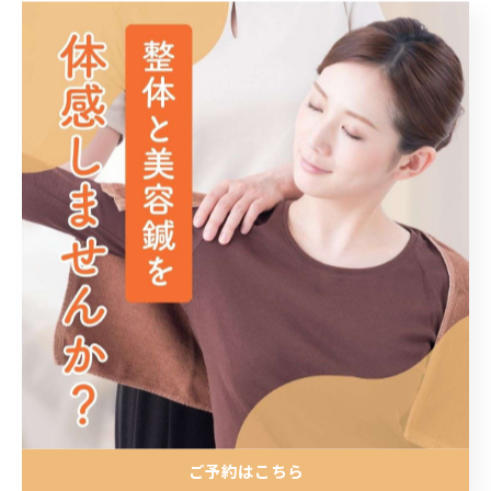
< 前のページ
一覧に戻る
次のページ >
関連タグ
#大野城市
#春日市
カテゴリー
Categories
全てのカテゴリー
整体
ご予約はこちら
リラクゼーション