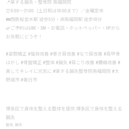
📍楽する鍼灸・整骨院 南福岡院
⏰9:00〜21:00（土日祝は18:00まで）／金曜定休
🚃西鉄桜並木駅 徒歩5分・JR南福岡駅 徒歩10分
🌿ご予約はLINE・DM・お電話・ホットペッパー・HPから
お気軽にどうぞ！
#姿勢矯正 #猫背改善 #巻き肩改善 #なで肩改善 #肩甲骨
はがし #骨盤矯正 #整体 #鍼灸 #肩こり改善 #腰痛改善 #
楽してキレイに元気に #楽する鍼灸整骨院南福岡院 #大
野城市 #春日市
博多区で身体を整える整体を提供
博多区で身体を整える
鍼灸
整体
鍼灸