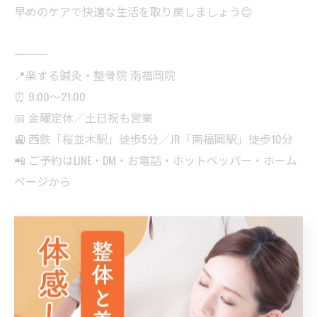
早めのケアで快適な生活を取り戻しましょう😊
――――――――――
📍楽する鍼灸・整骨院 南福岡院
⏰ 9:00〜21:00
📅 金曜定休／土日祝も営業
🚉 西鉄「桜並木駅」徒歩5分／JR「南福岡駅」徒歩10分
📲 ご予約はLINE・DM・お電話・ホットペッパー・ホーム
ページから
――――――――――
#楽する鍼灸整骨院南福岡院 #鍼灸 #電気鍼 #パルス治療
#膝の痛み #変形性膝関節症 #スポーツ障害 #膝痛改善 #
関節ケア #血流改善 #整体 #大野城市 #春日市 #福岡市南
区 #南福岡駅 #桜並木駅 #楽してキレイに元気に