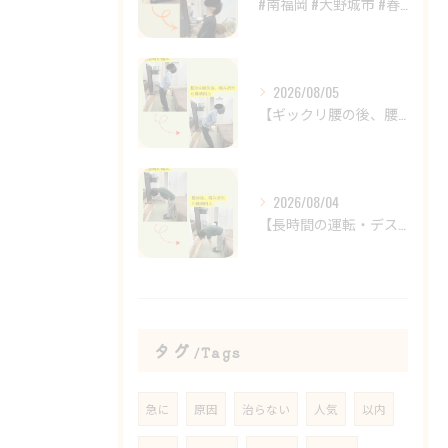
#南福岡 #大野城市 #春日市 #鍼灸 #整体
2026/08/05
【ギックリ腰の後、腰の違和感が続いていませんか？😣】
2026/08/04
【長時間の運転・デスクワークで腰がつらい方へ】
タグ
Tags
急に
原因
治らない
人気
以内