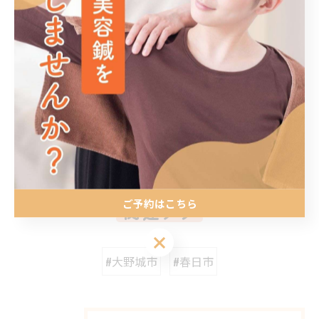
博多区で身体を整える鍼灸
博多区で身体を整える整体を
提供
鍼灸
整体
< 前のページ
一覧に戻る
次のページ >
ご予約はこちら
関連タグ
ご予約はこちら
#大野城市
#春日市