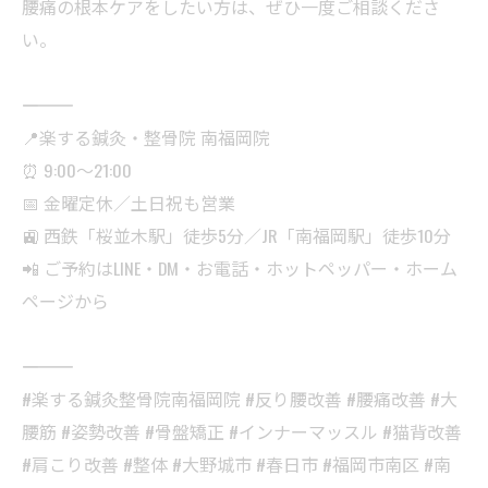
腰痛の根本ケアをしたい方は、ぜひ一度ご相談くださ
い。
――――――――――
📍楽する鍼灸・整骨院 南福岡院
⏰ 9:00〜21:00
📅 金曜定休／土日祝も営業
🚉 西鉄「桜並木駅」徒歩5分／JR「南福岡駅」徒歩10分
📲 ご予約はLINE・DM・お電話・ホットペッパー・ホーム
ページから
――――――――――
#楽する鍼灸整骨院南福岡院 #反り腰改善 #腰痛改善 #大
腰筋 #姿勢改善 #骨盤矯正 #インナーマッスル #猫背改善
#肩こり改善 #整体 #大野城市 #春日市 #福岡市南区 #南