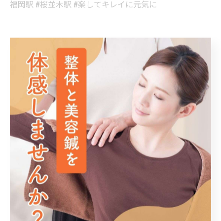
福岡駅 #桜並木駅 #楽してキレイに元気に
博多区で身体を整える整体を提供
整体
< 前のページ
一覧に戻る
次のページ >
関連タグ
#大野城市
#春日市