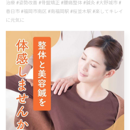
治療 #姿勢改善 #骨盤矯正 #腰痛整体 #鍼灸 #大野城市 #
春日市 #福岡市南区 #南福岡駅 #桜並木駅 #楽してキレイ
に元気に
博多区で身体を整える鍼灸
鍼灸
< 前のページ
一覧に戻る
次のページ >
関連タグ
#大野城市
#春日市