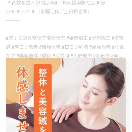
📍 西鉄桜並木駅 徒歩5分／JR南福岡駅 徒歩10分
⏰ 9:00〜21:00（金曜定休／土日祝営業）
――――――――――
#楽する鍼灸整骨院南福岡院 #姿勢矯正 #骨盤矯正 #美容
鍼 #肩こり改善 #腰痛改善 #首こり解消 #頭痛改善 #産後
ケア #美容整体 #鍼灸 #南福岡 #大野城市 #春日市 #楽し
てキレイに元気に
博多区で美容鍼を活用したケア
博多区で身体を整える鍼
灸
美容鍼
鍼灸