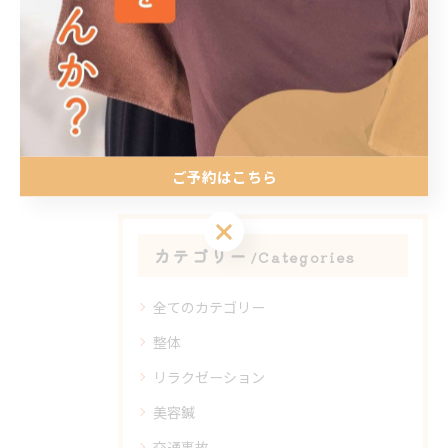
< 前のページ
一覧に戻る
次のページ >
関連タグ
#大野城市
#春日市
ご予約はこちら
ご予約はこちら
カテゴリー
Categories
全てのカテゴリー
整体
リラクゼーション
美容鍼
交通事故