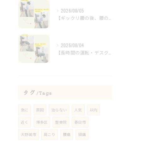
2026/08/05
【ギックリ腰の後、腰の違和感が続いていませんか？😣】
2026/08/04
【長時間の運転・デスクワークで腰がつらい方へ】
タグ
Tags
急に
原因
治らない
人気
以内
近く
博多区
整骨院
春日市
大野城市
肩こり
腰痛
頭痛