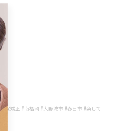
骨盤矯正 #南福岡 #大野城市 #春日市 #楽して