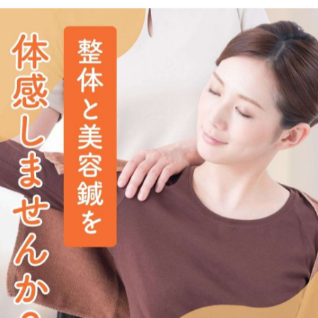
の方は、ぜひ一度ご相談ください。
頭痛 #気象病 #肩こり改善 #頭痛改善 #鍼灸 #姿勢矯正 #