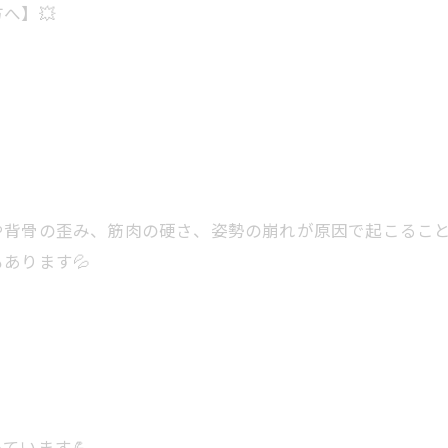
へ】💥
や背骨の歪み、筋肉の硬さ、姿勢の崩れが原因で起こるこ
あります💦
ています💪