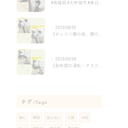
#南福岡 #大野城市 #春日市 #鍼灸 #整体
2026/08/05
【ギックリ腰の後、腰の違和感が続いていませんか？😣】
2026/08/04
【長時間の運転・デスクワークで腰がつらい方へ】
タグ
Tags
急に
原因
治らない
人気
以内