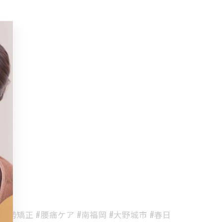
姿勢矯正 #腰痛ケア #南福岡 #大野城市 #春日