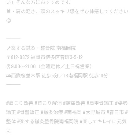
い」そんな方におすすめです。
首・肩の軽さ、頭のスッキリ感をぜひ体感してください
😊
――――――――――
📍楽する鍼灸・整骨院 南福岡院
〒812-0872 福岡市博多区春町3-5-12
⏰9:00〜21:00（金曜定休／土日祝営業）
🚋西鉄桜並木駅 徒歩5分／JR南福岡駅 徒歩10分
――――――――――
#肩こり改善 #首こり解消 #頭痛改善 #肩甲骨矯正 #姿勢
矯正 #骨盤矯正 #鍼灸治療 #南福岡 #大野城市 #春日市 #
整体 #楽する鍼灸整骨院南福岡院 #楽してキレイに元気
に