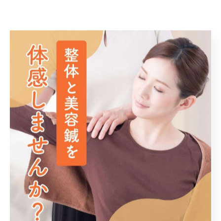
博多区で身体を整える整体を提供
整体
< 前のページ
一覧に戻る
次のページ >
関連タグ
#大野城市
#春日市
カテゴリー
Categories