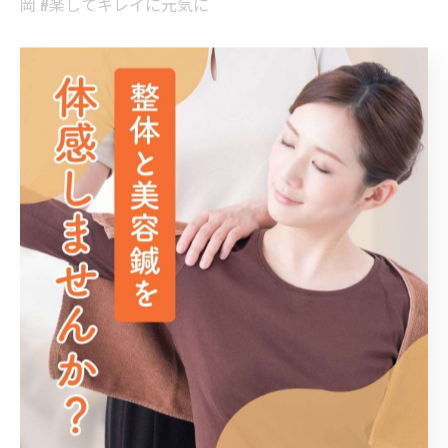
岡 #楽してキレイに元気に
< 前のページ
一覧に戻る
次のページ >
関連タグ
#大野城市
#春日市
カテゴリー
Categories