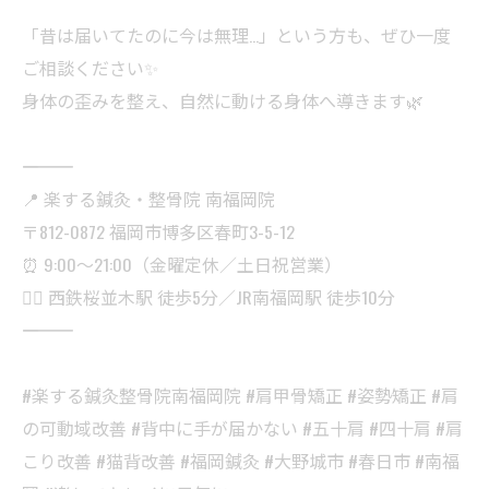
「昔は届いてたのに今は無理…」という方も、ぜひ一度
ご相談ください✨
身体の歪みを整え、自然に動ける身体へ導きます🌿
――――――――――
📍 楽する鍼灸・整骨院 南福岡院
〒812-0872 福岡市博多区春町3-5-12
⏰ 9:00〜21:00（金曜定休／土日祝営業）
🚶‍♀️ 西鉄桜並木駅 徒歩5分／JR南福岡駅 徒歩10分
――――――――――
#楽する鍼灸整骨院南福岡院 #肩甲骨矯正 #姿勢矯正 #肩
の可動域改善 #背中に手が届かない #五十肩 #四十肩 #肩
こり改善 #猫背改善 #福岡鍼灸 #大野城市 #春日市 #南福