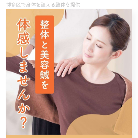
博多区で身体を整える整体を提供
整体
< 前のページ
一覧に戻る
次のページ >
関連タグ
#大野城市
#春日市
カテゴリー
Categories
全てのカテゴリー