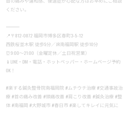
首の痛みや違和感、後遺症が心配な方はお早めにご相談
ください。
――――――――――
📍〒812-0872 福岡市博多区春町3-5-12
西鉄桜並木駅 徒歩5分／JR南福岡駅 徒歩10分
⏰9:00〜21:00（金曜定休／土日祝営業）
📱LINE・DM・電話・ホットペッパー・ホームページ予約
OK！
#楽する鍼灸整骨院南福岡院 #ムチウチ治療 #交通事故治
療 #首の痛み改善 #頭痛改善 #肩こり改善 #鍼灸治療 #整
体 #南福岡 #大野城市 #春日市 #楽してキレイに元気に