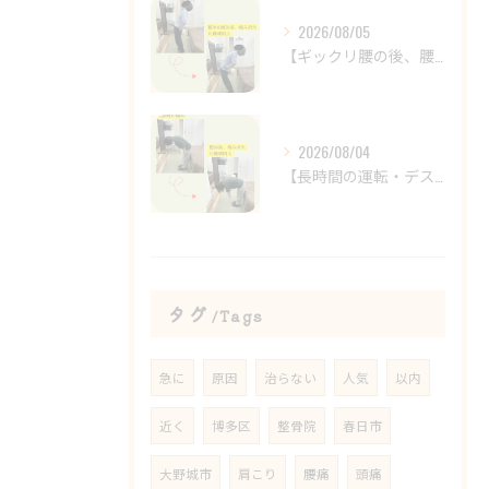
2026/08/05
【ギックリ腰の後、腰の違和感が続いていませんか？😣】
2026/08/04
【長時間の運転・デスクワークで腰がつらい方へ】
タグ
Tags
急に
原因
治らない
人気
以内
近く
博多区
整骨院
春日市
大野城市
肩こり
腰痛
頭痛