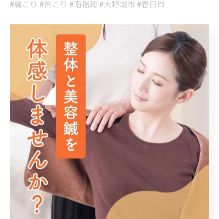
#肩こり #首こり #南福岡 #大野城市 #春日市
< 前のページ
一覧に戻る
次のページ >
関連タグ
#肩こり
#大野城市
#春日市
カテゴリー
Categories