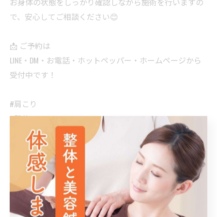
お身体の状態をしっかり確認しながら施術を行いますの
で、安心してご相談ください😊
📩 ご予約は
LINE・DM・お電話・ホットペッパー・ホームページから
受付中です！
#肩こり
#整体
#鍼治療
#南福岡
#春日市
博多区で身体を整える整体を提供