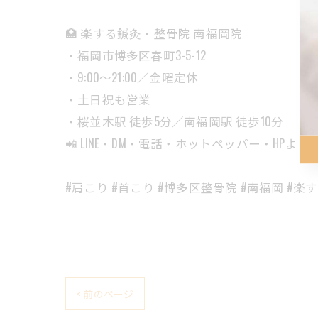
🏥 楽する鍼灸・整骨院 南福岡院
・福岡市博多区春町3-5-12
・9:00〜21:00／金曜定休
・土日祝も営業
・桜並木駅 徒歩5分／南福岡駅 徒歩10分
📲 LINE・DM・電話・ホットペッパー・HPより
#肩こり #首こり #博多区整骨院 #南福岡 #
< 前のページ