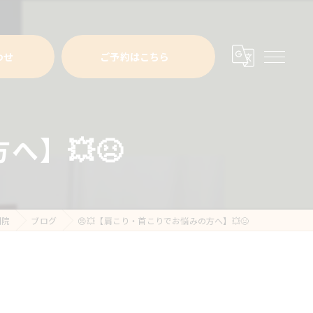
わせ
ご予約はこちら
へ】💥😣
岡院
ブログ
😣💥【肩こり・首こりでお悩みの方へ】💥😣