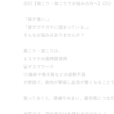
😣💥【肩こり・首こりでお悩みの方へ】💥😣
「肩が重い…」
「首がガチガチに固まっている…」
そんなお悩みはありませんか？
肩こり・首こりは、
📱スマホの長時間使用
💻デスクワーク
🧍‍♀️猫背や巻き肩などの姿勢不良
が原因で、筋肉が緊張し血流が悪くなることで
放っておくと、頭痛やめまい、疲労感につな
当院では、肩や首だけを揉むのではなく🦴