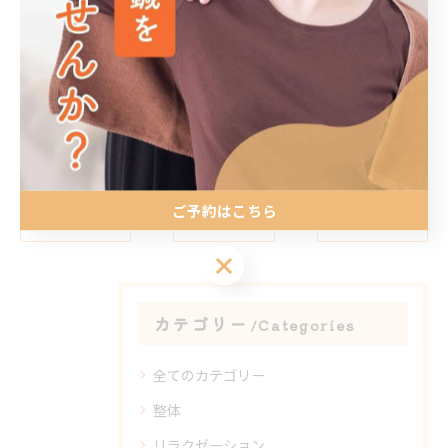
#姿勢矯正 #猫背改善 #南福岡整骨院 #春日市整骨院 #大
野城市整骨院
ご予約はこちら
< 前のページ
一覧に戻る
次のページ >
ご予約はこちら
カテゴリー
Categories
全てのカテゴリー
整体
リラクゼーション