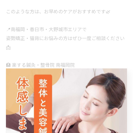
このような方は、お早めのケアがおすすめです🌿
📍南福岡・春日市・大野城市エリアで
姿勢矯正・猫背にお悩みの方はぜひ一度ご相談ください
📩
🏥 楽する鍼灸・整骨院 南福岡院
・9:00〜21:00
・金曜定休（土日祝も営業）
・桜並木駅 徒歩5分
・南福岡駅 徒歩10分
📲LINE／DM／電話／ホットペッパー／HPから予約可能