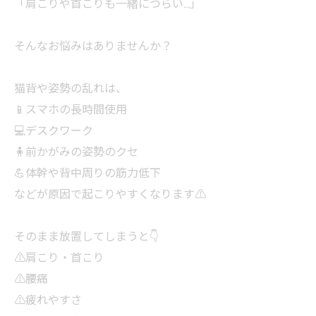
「肩こりや首こりも一緒につらい…」
そんなお悩みはありませんか？
猫背や姿勢の乱れは、
📱スマホの長時間使用
💻デスクワーク
🧍前かがみの姿勢のクセ
💪体幹や背中周りの筋力低下
などが原因で起こりやすくなります⚠️
そのまま放置してしまうと👇
⚠️肩こり・首こり
⚠️腰痛
⚠️疲れやすさ