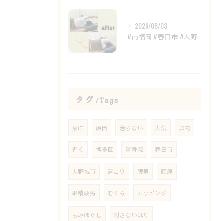
2026/08/03
#南福岡 #春日市 #大野城市 #鍼灸 #整体
タグ
Tags
急に
原因
治らない
人気
以内
近く
博多区
整骨院
春日市
大野城市
肩こり
腰痛
頭痛
眼精疲労
むくみ
カッピング
もみほぐし
刺さないはり