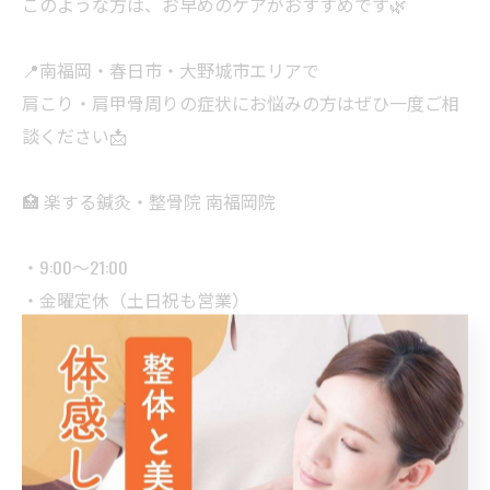
このような方は、お早めのケアがおすすめです🌿
📍南福岡・春日市・大野城市エリアで
肩こり・肩甲骨周りの症状にお悩みの方はぜひ一度ご相
談ください📩
🏥 楽する鍼灸・整骨院 南福岡院
・9:00〜21:00
・金曜定休（土日祝も営業）
・桜並木駅 徒歩5分
・南福岡駅 徒歩10分
📲LINE／DM／電話／ホットペッパー／HPから予約可能