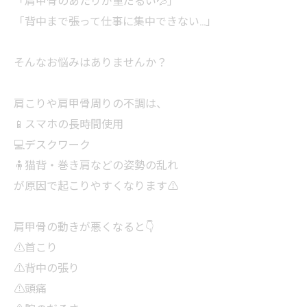
「背中まで張って仕事に集中できない…」
そんなお悩みはありませんか？
肩こりや肩甲骨周りの不調は、
📱スマホの長時間使用
💻デスクワーク
🧍猫背・巻き肩などの姿勢の乱れ
が原因で起こりやすくなります⚠️
肩甲骨の動きが悪くなると👇
⚠️首こり
⚠️背中の張り
⚠️頭痛