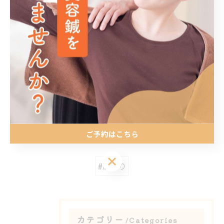
#肩こり #肩甲骨 #南福岡整骨院 #春日市整骨院 #大野城
市整骨院
< 前のページ
一覧に戻る
次のページ >
関連タグ
ご予約はこちら
ご予約はこちら
#肩こり
カテゴリー
Categories