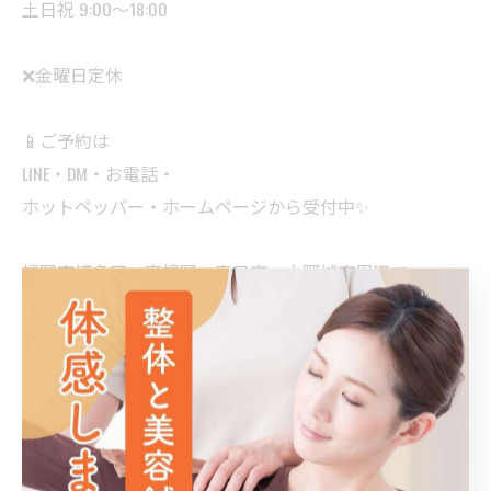
土日祝 9:00〜18:00
❌金曜日定休
📱ご予約は
LINE・DM・お電話・
ホットペッパー・ホームページから受付中✨
福岡市博多区・南福岡・春日市・大野城市周辺で
腰痛や腰の重だるさにお悩みの方はお気軽にご相談くだ
さい😊
#腰痛 #腰の重だるさ #福岡整骨院 #春日市 #楽してキレ
イに元気に