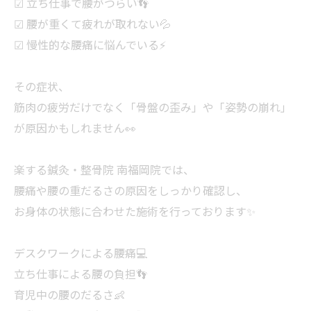
☑ 立ち仕事で腰がつらい👣
☑ 腰が重くて疲れが取れない💦
☑ 慢性的な腰痛に悩んでいる⚡
その症状、
筋肉の疲労だけでなく「骨盤の歪み」や「姿勢の崩れ」
が原因かもしれません👀
楽する鍼灸・整骨院 南福岡院では、
腰痛や腰の重だるさの原因をしっかり確認し、
お身体の状態に合わせた施術を行っております✨
デスクワークによる腰痛💻
立ち仕事による腰の負担👣
育児中の腰のだるさ👶