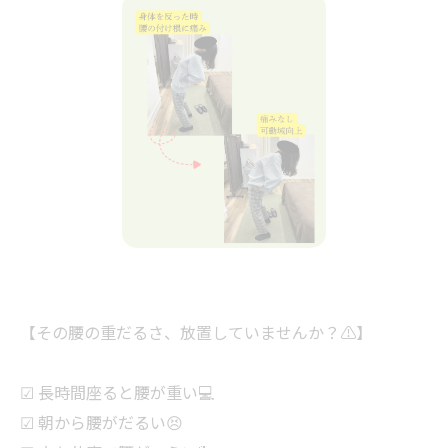
【その腰の重だるさ、放置していませんか？⚠️】
☑ 長時間座ると腰が重い💻
☑ 朝から腰がだるい😣