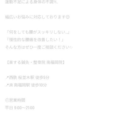
運動不足による身体の不調🏃
幅広いお悩みに対応しております😊
「何をしても腰がスッキリしない…」
「慢性的な腰痛を改善したい！」
そんな方はぜひ一度ご相談ください✨
【楽する鍼灸・整骨院 南福岡院】
📍西鉄 桜並木駅 徒歩5分
📍JR 南福岡駅 徒歩10分
🕘営業時間
平日 9:00〜21:00