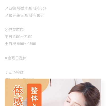
📍西鉄 桜並木駅 徒歩5分
📍JR 南福岡駅 徒歩10分
🕘営業時間
平日 9:00〜21:00
土日祝 9:00〜18:00
❌金曜日定休
📱ご予約は
LINE・DM・お電話・
ホットペッパー・ホームページから受付中✨
福岡市博多区・南福岡・春日市・大野城市周辺で