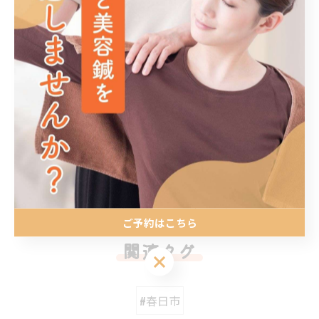
反り腰や慢性的な腰痛にお悩みの方はお気軽にご相談く
ださい😊
#反り腰 #慢性腰痛 #福岡整骨院 #春日市 #楽してキレイ
に元気に
< 前のページ
一覧に戻る
次のページ >
ご予約はこちら
関連タグ
ご予約はこちら
#春日市