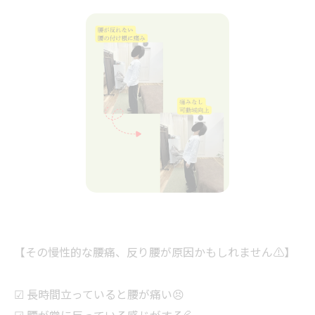
【その慢性的な腰痛、反り腰が原因かもしれません⚠️】
☑ 長時間立っていると腰が痛い😣
☑ 腰が常に反っている感じがする💦