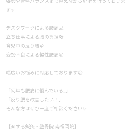
姿勢や骨盤バランスまで整えながら施術を行っておりま
す✨
デスクワークによる腰痛💻
立ち仕事による腰の負担👣
育児中の反り腰👶
姿勢不良による慢性腰痛😣
幅広いお悩みに対応しております😊
「何年も腰痛に悩んでいる…」
「反り腰を改善したい！」
そんな方はぜひ一度ご相談ください✨
【楽する鍼灸・整骨院 南福岡院】