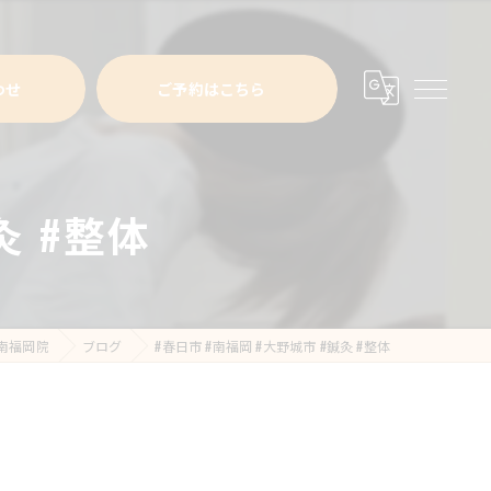
わせ
ご予約はこちら
灸 #整体
南福岡院
ブログ
#春日市 #南福岡 #大野城市 #鍼灸 #整体