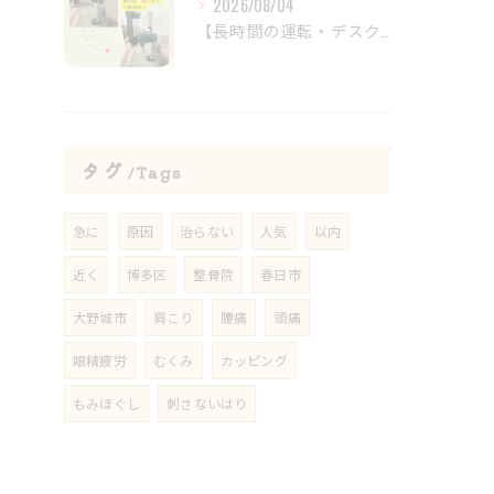
2026/08/04
【長時間の運転・デスクワークで腰がつらい方へ】
タグ
Tags
急に
原因
治らない
人気
以内
近く
博多区
整骨院
春日市
大野城市
肩こり
腰痛
頭痛
眼精疲労
むくみ
カッピング
もみほぐし
刺さないはり