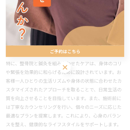
ぐことが可能になります。長時間のデスクワークに従事
する方には、定期的なメンテナンスが重要です。
現代人のライフスタイルに合わせた施術
現代のライフスタイルは多忙でストレスフルなものとな
りがちです。南福岡駅近くの整骨院では、そうした日常
ご予約はこちら
の中で無理なく取り入れられる施術を提供しています。
特に、整骨院と鍼灸を組み合わせたケアは、身体のコリ
ご予約はこちら
や緊張を効果的に和らげるために設計されています。お
客様一人ひとりの生活リズムや身体の状態に合わせたカ
スタマイズされたアプローチを取ることで、日常生活の
質を向上させることを目指しています。また、施術前に
は丁寧なカウンセリングを行い、個々のニーズに応じた
最適なプランを提案します。これにより、心身のバラン
スを整え、健康的なライフスタイルをサポートします。