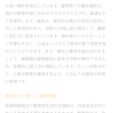
法
の高い施術を両立しています。整骨院での鍼灸施術は、
個々の健康状態に合わせてカスタマイズされ、最適なケ
整骨院での日常ストレス解消法を南福岡駅で体
アを提供します。鍼灸は、慢性的な痛みや急性の症状に
感しよう
対して即効性があり、当院では特に首や肩のこり、腰痛
ストレス解消のための手技療法
に悩む方に支持されています。施術後のリラクゼーショ
鍼灸で得られるストレス緩和
ン効果も大きく、心地よいリズムで身体が整う感覚を味
整骨院でリセットする心と身体
わうことができます。また、鍼灸と整骨を組み合わせる
南福岡駅での体験談から学ぶ
ことで、長期間の健康維持と症状の予防が期待できるた
ストレス管理のための健康習慣
め、定期的に通う方が増加しています。忙しい日常の中
リラクゼーションがもたらす生活の質向上
で、心身の健康を維持する上で、このような施術は非常
南福岡駅の整骨院で心と体のリセットを図る
に有用です。
心の健康を整える施術アプローチ
整骨院での新しい健康習慣
体のケアがもたらすメンタルヘルス
南福岡駅周辺で整骨院を訪れる理由は、日常生活の中で
心身のリセット方法を学ぶ
生じる身体の不調を改善するためです。整骨院では、身