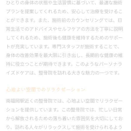
ひとりの身体の状態や生活習慣に基づいて、最適な施術
整骨院での施術がもたらす癒し効果
プランを提案してくれるため、安心して治療を受けるこ
日常生活に取り入れたい健康法
とができます。また、施術前のカウンセリングでは、日
南福岡駅での健康維持法の提案
常生活でのアドバイスやセルフケアの方法を丁寧に説明
してくれるため、施術後も健康を維持するためのサポー
整骨院利用者の健康維持体験
トが充実しています。専門スタッフが施術することで、
継続的なケアで得られる健康効果
身体の改善効果を最大限に引き出し、長期的な健康の維
整骨院のプロが教える南福岡駅での新しいリラ
持に役立つことが期待できます。このようなパーソナラ
クゼーション
イズドケアは、整骨院を訪れる大きな魅力の一つです。
プロが推奨するリラクゼーション法
南福岡駅での施術がもたらすリラクゼーシ
心地よい空間でのリラクゼーション
ョン
南福岡駅近くの整骨院では、心地よい空間でリラクゼー
整骨院で体感するリラクゼーションの重要
ションを提供しています。この整骨院では、忙しい日常
性
から解放されるための落ち着いた雰囲気を大切にしてお
心身をリフレッシュする方法
り、訪れる人々がリラックスして施術を受けられるよう