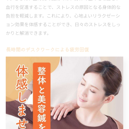
血行を促進することで、ストレスの原因となる身体的な
負担を軽減します。これにより、心地よいリラクゼーシ
ョン効果を体感することができ、日々のストレスをしっ
かりと解消できます。
長時間のデスクワークによる疲労回復
長時間のデスクワークは、肩こりや腰痛の原因となり、
疲労が蓄積しやすい環境です。南福岡駅の整骨院では、
これらの疲労を効果的に回復する施術を提供していま
す。特に、鍼灸は筋肉の緊張を緩和し、血行を良くする
ことで、疲労物質の排出を促します。また、整骨院で
は、正しい姿勢を保つためのアドバイスや、自宅ででき
る簡単なストレッチ方法も指導しています。これによっ
て、日常的に身体をケアし、仕事による疲労を未然に防