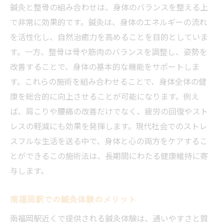
鍼灸と整骨の組み合わせは、身体のバランスを整える上
鍼灸と整骨の融合の効果
で非常に効果的です。鍼灸は、身体のエネルギーの流れ
施術前後の変化を実感
を活性化し、自然治癒力を高めることを目的としていま
南福岡駅での施術の流れ
す。一方、整骨は骨や筋肉のバランスを調整し、姿勢を
改善することで、身体の基本的な機能をサポートしま
体験者の声から見る効果
す。これらの施術を組み合わせることで、身体全体の健
定期的な施術で得られる健康効果
康を総合的に向上させることが可能になります。例え
現代人の疲れを癒す南福岡駅の整骨院での新習
ば、肩こりや腰痛の改善だけでなく、疲労の回復やスト
慣
レスの軽減にも効果を発揮します。現代社会でのストレ
仕事ストレスを和らげる方法
スフルな生活を送る中で、身体と心の両方をケアするこ
長時間のデスクワークによる疲労回復
とができるこの施術法は、長期間にわたる健康維持に寄
現代人のライフスタイルに合わせた施術
与します。
心身のバランスを整える新習慣
南福岡駅での鍼灸体験のメリット
リフレッシュの重要性と実践法
日常生活に取り入れたいリラクゼーション
南福岡駅近くで提供される鍼灸体験は、通いやすさと質