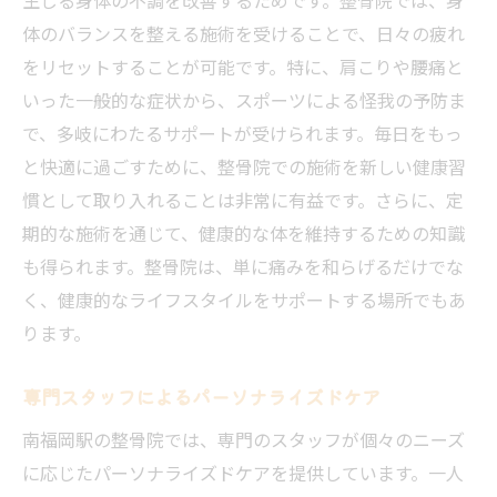
リセット効果を高める施術ポイント
体のバランスを整える施術を受けることで、日々の疲れ
定期的なリセットの重要性
をリセットすることが可能です。特に、肩こりや腰痛と
南福岡駅での心身ケア体験談
いった一般的な症状から、スポーツによる怪我の予防ま
整骨院と鍼灸のコラボレーションが南福岡駅で
で、多岐にわたるサポートが受けられます。毎日をもっ
実現
と快適に過ごすために、整骨院での施術を新しい健康習
コラボレーションの背景と目的
慣として取り入れることは非常に有益です。さらに、定
施術の相乗効果を体感する
期的な施術を通じて、健康的な体を維持するための知識
も得られます。整骨院は、単に痛みを和らげるだけでな
南福岡駅での施術の特徴
く、健康的なライフスタイルをサポートする場所でもあ
実際の施術を通じた効果測定
ります。
患者様の声から見るコラボメリット
整骨院と鍼灸の融合がもたらす健康改善
専門スタッフによるパーソナライズドケア
南福岡駅近くで整骨院の癒しと健康維持を両立
南福岡駅の整骨院では、専門のスタッフが個々のニーズ
する方法
に応じたパーソナライズドケアを提供しています。一人
癒しの空間での健康管理