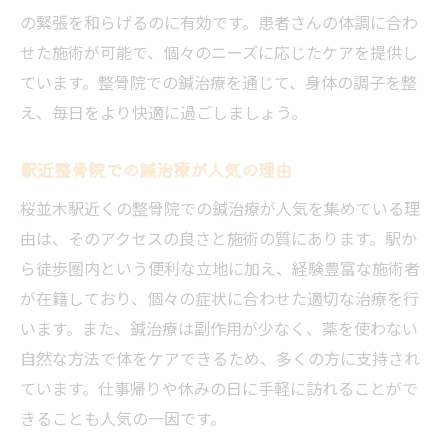
の緊張を和らげるのに有効です。患者さんの体調に合わ
整骨院の鍼治療で健康をサポート
せた施術が可能で、個々のニーズに応じたケアを提供し
鍼治療で整骨院の効果を実感する
ています。整骨院での鍼治療を通じて、身体の調子を整
整骨院での鍼治療のポイントとは
え、毎日をより快適に過ごしましょう。
桜並木駅の整骨院で健康管理を
駅近整骨院での鍼治療が人気の理由
桜並木駅の整骨院で鍼治療を受ける利点
整骨院での鍼治療が選ばれる理由
桜並木駅近くの整骨院での鍼治療が人気を集めている理
由は、そのアクセスの良さと施術の質にあります。駅か
駅近整骨院の鍼治療が魅力的な理由
ら徒歩圏内という便利な立地に加え、経験豊富な施術者
整骨院での鍼治療で心身を癒す
が在籍しており、個々の症状に合わせた適切な治療を行
整骨院鍼治療のメリットを享受する
います。また、鍼治療は副作用が少なく、薬を使わない
整骨院の鍼治療で健康を維持する
自然な方法で体をケアできるため、多くの方に支持され
桜並木駅の整骨院での快適ケア
ています。仕事帰りや休みの日に手軽に訪れることがで
整骨院の鍼治療で日常の疲れを癒す方法
きることも人気の一因です。
整骨院での鍼治療で心身をリセット