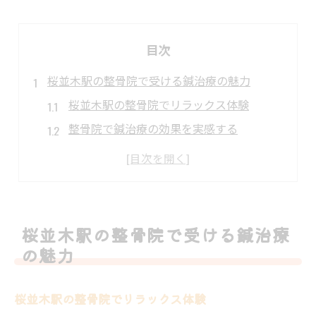
目次
桜並木駅の整骨院で受ける鍼治療の魅力
桜並木駅の整骨院でリラックス体験
整骨院で鍼治療の効果を実感する
駅近整骨院での鍼治療が人気の理由
整骨院の鍼治療で身体のバランスを整える
鍼治療で整骨院の魅力を再発見
桜並木駅の整骨院で心身をリフレッシュ
桜並木駅の整骨院で受ける鍼治療
整骨院での鍼治療が桜並木駅で人気の理由
の魅力
駅近で便利な整骨院の魅力とは
整骨院での鍼治療が人気の秘密
桜並木駅の整骨院でリラックス体験