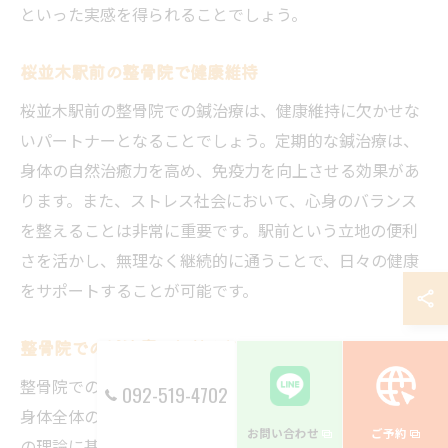
といった実感を得られることでしょう。
桜並木駅前の整骨院で健康維持
桜並木駅前の整骨院での鍼治療は、健康維持に欠かせな
いパートナーとなることでしょう。定期的な鍼治療は、
身体の自然治癒力を高め、免疫力を向上させる効果があ
ります。また、ストレス社会において、心身のバランス
を整えることは非常に重要です。駅前という立地の便利
さを活かし、無理なく継続的に通うことで、日々の健康
をサポートすることが可能です。
整骨院での鍼治療の価値を知る
整骨院での鍼治療は、単なる痛みの緩和にとどまらず、
092-519-4702
身体全体の調和を目指す施術です。鍼治療は、東洋医学
お問い合わせ
ご予約
の理論に基づき、体内のエネルギーの流れを整えること