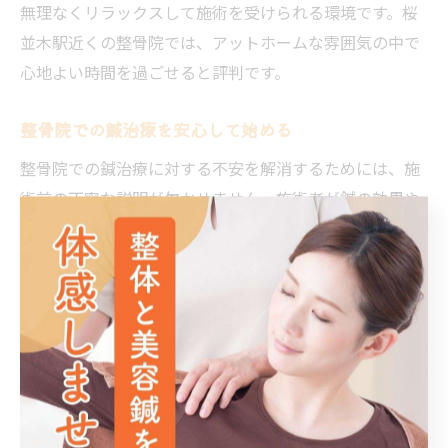
無理なくリラックスして施術を受けられる環境です。桜
並木駅近くの整骨院では、アットホームな雰囲気の中で
心地よい時間を過ごせると評判です。
整骨院での鍼治療を安心して始める
整骨院での鍼治療に対する不安を解消するためには、施
術前の丁寧な説明が欠かせません。施術者が鍼の効果や
施術の流れを詳しく説明し、疑問や不安を解消します。
また、衛生管理が徹底された環境で施術が行われるた
め、安心して受けることができます。初めての方でも心
地よく施術を受けられるよう、整骨院ではリラックスで
きる空間づくりに力を入れています。
駅近整骨院でのリラクゼーション
桜並木駅近くの整骨院は、リラクゼーション効果の高い