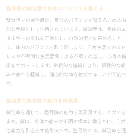
整骨院の鍼治療で身体のバランスを整える
日常の疲れを整骨院で解消する方法
鍼治療で整骨院の癒しを体感する
整骨院での鍼治療は、身体のバランスを整えるための有
効な手段として注目されています。鍼治療は、身体のエ
整骨院の鍼治療でリフレッシュ
ネルギーの流れを正常化し、自然治癒力を高めること
ストレス解消に整骨院の鍼治療
で、体内のバランスを取り戻します。日常生活でのスト
桜並木駅の整骨院での癒し体験
レスや不規則な生活習慣による不調を改善し、心身の健
桜並木駅前の整骨院で鍼治療を試す価値
康をサポートします。継続的な施術により、慢性的な痛
整骨院の鍼治療で感じる変化とは
みや疲れを軽減し、健康的な体を維持することが可能で
駅前整骨院で鍼治療を試す理由
す。
整骨院での鍼治療の体験をシェア
鍼治療で整骨院の魅力を再発見
桜並木駅前の整骨院で健康維持
整骨院での鍼治療の価値を知る
鍼治療を通じて、整骨院の魅力を再発見することができ
ます。鍼は、身体の痛みや不調の根本に働きかけ、自然
初めての整骨院鍼治療での発見
治癒力を引き出す施術法です。整骨院では、鍼治療を通
整骨院の鍼治療で身体のバランスを整える