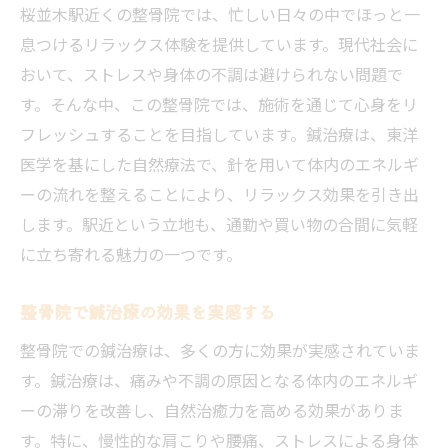
桜並木駅の整骨院で手軽にケア
桜並木駅近くの整骨院では、忙しい日々の中でほっと一
整骨院での鍼治療の効果を最大化
息つけるリラックス体験を提供しています。現代社会に
おいて、ストレスや身体の不調は避けられない問題で
桜並木駅の整骨院での安心施術
す。そんな中、この整骨院では、施術を通じて心身をリ
リラックスできる整骨院の選び方
フレッシュすることを目指しています。鍼治療は、東洋
桜並木駅近くの整骨院で鍼治療を体験しよう
医学を基にした自然療法で、針を用いて体内のエネルギ
整骨院で鍼治療を試す理由とは
ーの流れを整えることにより、リラックス効果を引き出
桜並木駅近くの整骨院体験談
します。駅近という立地も、通勤や買い物の合間に気軽
整骨院での鍼治療の始め方ガイド
に立ち寄れる魅力の一つです。
初心者におすすめの整骨院鍼治療
整骨院で鍼治療の効果を実感する
整骨院での鍼治療を安心して始める
駅近整骨院でのリラクゼーション
整骨院での鍼治療は、多くの方に効果が実感されていま
す。鍼治療は、痛みや不調の原因となる体内のエネルギ
鍼治療で整骨院の効果を最大限に引き出す
ーの滞りを改善し、自然治癒力を高める効果がありま
整骨院の鍼治療で元気を取り戻す
す。特に、慢性的な肩こりや腰痛、ストレスによる身体
効果的な整骨院の鍼治療の受け方