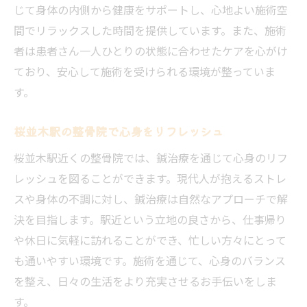
じて身体の内側から健康をサポートし、心地よい施術空
整骨院での鍼治療で健康を増進
間でリラックスした時間を提供しています。また、施術
身体のバランスを整骨院で整える方法
者は患者さん一人ひとりの状態に合わせたケアを心がけ
整骨院の鍼治療で心身をリフレッシュ
ており、安心して施術を受けられる環境が整っていま
整骨院での鍼治療が健康に与える影響
す。
桜並木駅の整骨院で健康管理を強化
桜並木駅の整骨院で心身をリフレッシュ
整骨院での鍼治療で活力を取り戻す
桜並木駅近くの整骨院では、鍼治療を通じて心身のリフ
レッシュを図ることができます。現代人が抱えるストレ
スや身体の不調に対し、鍼治療は自然なアプローチで解
決を目指します。駅近という立地の良さから、仕事帰り
や休日に気軽に訪れることができ、忙しい方々にとって
も通いやすい環境です。施術を通じて、心身のバランス
を整え、日々の生活をより充実させるお手伝いをしま
す。