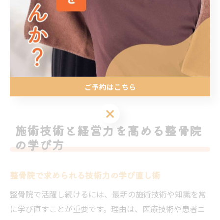
が重要です。まず、学んだ内容をすぐに現場で試し、効
果を検証することが大切です。また、定期的なスタッフ
ミーティングで情報を共有し、チーム全体のスキル向上
を図りましょう。さらに、患者様の声を取り入れたサー
ビス改善も有効です。こうした小さな積み重ねが、経営
力向上と患者満足度の両立に直結します。
ご予約はこちら
ご予約はこちら
施術技術と経営力を高める整骨院
の学び方
整骨院で求められる技術力の学び直し術
整骨院で活躍し続けるには、最新の施術技術や知識を常
に学び直すことが重要です。理由は、医療技術や患者ニ