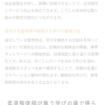
資格対策と経営実践を両立させる時間管理
改正情報を共有し、実務に反映させることで、法令順守
術
とサービス向上を両立できます。こうした具体的な取り
整骨院運営で役立つ学びの場の選び方とは
組みが経営力強化につながります。
学びを継続して両立するモチベーション維
持
成功する整骨院が実践する学びの継続方法
整骨院経営に必要な実践的知識の学び方
成功している整骨院は、学びを継続する仕組みを持って
整骨院運営に役立つ実践的な学びの活用術
います。代表的な方法は、定期的な勉強会の開催、業界
ネットワークへの積極参加、目標設定と振り返りの習慣
整骨院現場で生きる実践的学びの取り入れ
化です。例えば、月ごとにテーマを決めて学びを深め、
方
達成度をスタッフ全員で確認することで、知識の定着と
学びの場で得る経営改善アイデアの活用方
モチベーション維持が図れます。継続的な学びが、整骨
法
院経営の成功を支える土台となります。
柔道整復師会館で学ぶ最新施術知識の応用
整骨院運営を支える勉強会参加の重要性
日々の業務に学びを反映させる習慣づくり
柔道整復師が集う学びの場で得ら