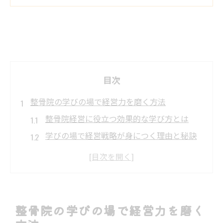
目次
整骨院の学びの場で経営力を磨く方法
整骨院経営に役立つ効果的な学び方とは
学びの場で経営戦略が身につく理由と秘訣
柔道整復師の勉強会で得る最新経営ノウハ
ウ
整骨院事業の安定化を目指す学びの活用術
整骨院経営に必要な知識の深め方と実践例
整骨院の学びの場で経営力を磨く
成功する整骨院が実践する学びの継続方法