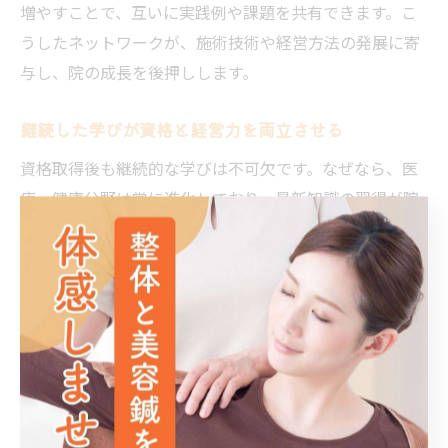
増やすことで、互いに実践例や課題を共有できます。こ
うしたネットワークが、施術技術や経営方法の発展に寄
与し、院の成長を後押しします。
継続した学びが資格と経営力を両立させる
資格取得後も継続的な学びは不可欠です。なぜなら、医
療・健康分野は常に進化しており、最新知識の習得が院
の信頼に直結するからです。例えば、定期的な勉強会参
加や専門誌の購読を通じて、新しい技術や制度に対応し
続けることが大切です。これにより、資格維持と経営力
強化の両立が可能となり、長期的な院運営の安定につな
がります。
整骨院経営で役立つ学びの実践ポイント
整骨院経営に役立つ学びを実践するには、具体的な行動