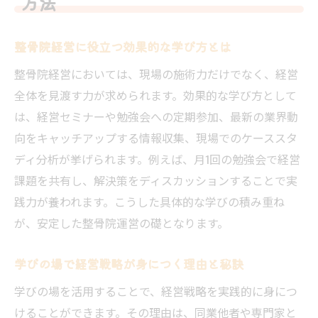
方法
柔道整復師が集う学びの場で得られる気づき
整骨院現場で生かせる学びの場の体験談
整骨院経営に役立つ効果的な学び方とは
柔道整復師会館で交流から広がる新たな知
整骨院経営においては、現場の施術力だけでなく、経営
識
全体を見渡す力が求められます。効果的な学び方として
勉強会参加が整骨院の専門力を高める理由
は、経営セミナーや勉強会への定期参加、最新の業界動
整骨院運営に役立つ他院の実例と気づき
向をキャッチアップする情報収集、現場でのケーススタ
ディ分析が挙げられます。例えば、月1回の勉強会で経営
学びから得た患者満足度向上のヒント
課題を共有し、解決策をディスカッションすることで実
接骨師会で深まる整骨院経営の視点
践力が養われます。こうした具体的な学びの積み重ね
経営や資格取得を目指すなら学びの場が鍵
が、安定した整骨院運営の礎となります。
整骨院資格取得を支える効果的な学び方
経営力向上に必要な学びの場活用法とは
学びの場で経営戦略が身につく理由と秘訣
勉強会や請求団体で得られる最新情報
学びの場を活用することで、経営戦略を実践的に身につ
整骨院成功へ導く学びのネットワーク作り
けることができます。その理由は、同業他者や専門家と