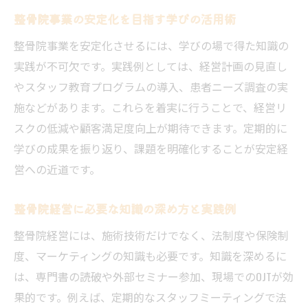
勉強会で築く新しい経営戦略のヒント
整骨院事業の安定化を目指す学びの活用術
整骨院経営の壁を乗り越える学びの力
整骨院事業を安定化させるには、学びの場で得た知識の
学びの場が生む整骨院経営の発展可能性
実践が不可欠です。実践例としては、経営計画の見直し
地域から信頼される整骨院作りの道筋とは
やスタッフ教育プログラムの導入、患者ニーズ調査の実
整骨院が地域に根付くための信頼構築法
施などがあります。これらを着実に行うことで、経営リ
学びの場で実践する地域密着経営のすすめ
スクの低減や顧客満足度向上が期待できます。定期的に
患者との信頼関係を築く学びの活かし方
学びの成果を振り返り、課題を明確化することが安定経
営への近道です。
整骨院経営と地域貢献を両立させる方法
地域活動を通じて整骨院の価値を高める
整骨院経営に必要な知識の深め方と実践例
学びを地域に還元する整骨院の取り組み
整骨院経営には、施術技術だけでなく、法制度や保険制
資格取得と経営力向上を両立する学びの工夫
度、マーケティングの知識も必要です。知識を深めるに
整骨院資格取得を目指す人の学び方の工夫
は、専門書の読破や外部セミナー参加、現場でのOJTが効
経営センスを磨く柔道整復師勉強会の活用
果的です。例えば、定期的なスタッフミーティングで法