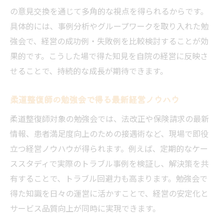
継続した学びが資格と経営力を両立させる
の意見交換を通じて多角的な視点を得られるからです。
整骨院経営で役立つ学びの実践ポイント
具体的には、事例分析やグループワークを取り入れた勉
強会で、経営の成功例・失敗例を比較検討することが効
施術技術と経営力を高める整骨院の学び方
果的です。こうした場で得た知見を自院の経営に反映さ
整骨院で求められる技術力の学び直し術
せることで、持続的な成長が期待できます。
施術力と経営戦略を両立させる学びの工夫
柔道整復師勉強会で得る実践的な知識
柔道整復師の勉強会で得る最新経営ノウハウ
整骨院の現場で活きる経営学の学び方
柔道整復師対象の勉強会では、法改正や保険請求の最新
施術技術向上と整骨院経営の相乗効果とは
情報、患者満足度向上のための接遇術など、現場で即役
学びを活かした整骨院の成長事例紹介
立つ経営ノウハウが得られます。例えば、定期的なケー
学びの場を通じた整骨院経営の新たなヒント
ススタディで実際のトラブル事例を検証し、解決策を共
学びの場で発見できる整骨院経営の本質
有することで、トラブル回避力も高まります。勉強会で
得た知識を日々の運営に活かすことで、経営の安定化と
他院との交流で得た経営改善の具体例
サービス品質向上が同時に実現できます。
整骨院運営に役立つ最新情報の収集法