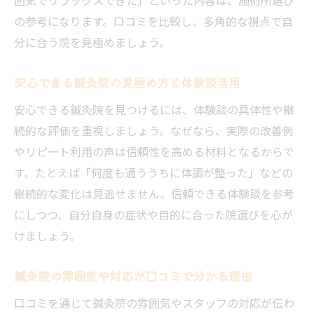
鍼灸院の施術で得られる日常生活への変化
の参考になります。口コミを比較し、多角的な視点で自
鍼灸院選びで肩こり腰痛の悩みを解消しよ
分に合う院を見極めましょう。
う
鍼灸院の口コミが示す施術後の過ごし方
安心できる鍼灸院の見極め方と体験談活用
鍼灸院施術後の過ごし方を口コミでチェッ
安心できる鍼灸院を見つけるには、体験談の具体性や継
ク
続的な評価を重視しましょう。なぜなら、実際の改善例
鍼灸院の効果を持続させる生活習慣とは
やリピート利用の声は信頼性を高める材料となるからで
口コミから学ぶ鍼灸院施術後のセルフケア
す。たとえば「何度も通ううちに体調が整った」などの
継続的な変化は見逃せません。信頼できる体験談を参考
施術後に心がけたい鍼灸院のアドバイス
にしつつ、自分自身の症状や目的に合った院選びを心が
鍼灸院利用者の声で安心な過ごし方を知る
けましょう。
鍼灸院の施術後サポートを口コミで確認
効果を実感できる鍼灸院の見極めポイント
鍼灸院の雰囲気や対応が口コミで分かる理由
鍼灸院で効果を実感するための選び方
口コミを通じて鍼灸院の雰囲気やスタッフの対応が伝わ
口コミに注目した鍼灸院の見極め方解説