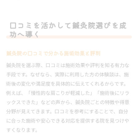
鍼灸院選びで心身の健康を取り戻す方法
口コミを基に納得できる鍼灸院を探そう
口コミを活かして鍼灸院選びを成
鍼灸院の施術で不調改善を目指すポイント
功へ導く
満足度の高い鍼灸院選びに欠かせない視点
口コミ活用で納得の鍼灸院選びを実現
鍼灸院の口コミで分かる施術効果と評判
鍼灸院との出会いが健康維持の第一歩
鍼灸院を選ぶ際、口コミは施術効果や評判を知る有力な
手段です。なぜなら、実際に利用した方の体験談は、施
術後の変化や満足度を具体的に伝えてくれるからです。
例えば、「慢性的な肩こりが軽減した」「施術後にリラ
ックスできた」などの声から、鍼灸院ごとの特徴や得意
分野が見えてきます。口コミを参考にすることで、自分
に合った施術や安心できる対応を提供する院を見つけや
すくなります。