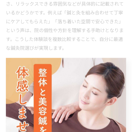
さ、リラックスできる雰囲気などが具体的に記載されて
いるかどうかです。例えば「鍼と灸を組み合わせて丁寧
にケアしてもらえた」「落ち着いた空間で安心できた」
という声は、院の個性や方針を理解する手助けとなりま
す。こうした体験談を複数比較することで、自分に最適
な鍼灸院選びが実現します。
体験談を活かして自分に合う鍼灸院を発見
体験談を活用する際は、自分の悩みや希望に近い内容を
中心にチェックしましょう。例えば慢性的な肩こりや腰
痛、自律神経の乱れなど、症状や目的が似ている体験談
は参考度が高いです。実際の声をもとに院の雰囲気や施
術の流れを知ることで、不安を払拭しやすくなります。
体験談を比較して、自分に合った施術や対応が期待でき
る鍼灸院を見つけることが、満足度の高い治療への近道