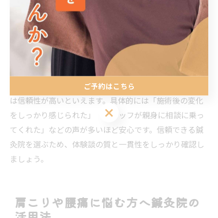
です。
鍼灸院の信頼度は体験談で見極めよう
鍼灸院の信頼度を見極めるには、体験談の内容と量が重
要な判断材料となります。多くの利用者が高評価を寄せ
ている場合や、継続的に良い口コミが投稿されている院
ご予約はこちら
は信頼性が高いといえます。具体的には「施術後の変化
ご予約はこちら
をしっかり感じられた」「スタッフが親身に相談に乗っ
てくれた」などの声が多いほど安心です。信頼できる鍼
灸院を選ぶため、体験談の質と一貫性をしっかり確認し
ましょう。
肩こりや腰痛に悩む方へ鍼灸院の
活用法