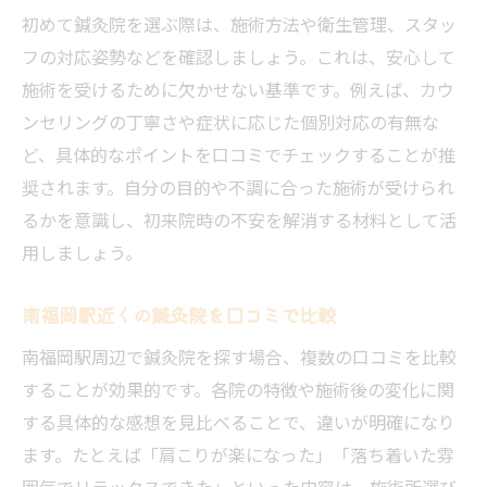
初めて鍼灸院を選ぶ際は、施術方法や衛生管理、スタッ
信頼できる鍼灸院を探すなら体験談がカギ
フの対応姿勢などを確認しましょう。これは、安心して
鍼灸院の体験談から得られる安心感とは
施術を受けるために欠かせない基準です。例えば、カウ
利用者の声を参考に鍼灸院を選ぶメリット
ンセリングの丁寧さや症状に応じた個別対応の有無な
鍼灸院選びに体験談が有効な理由を解説
ど、具体的なポイントを口コミでチェックすることが推
リアルな体験談で鍼灸院の特徴を把握する
奨されます。自分の目的や不調に合った施術が受けられ
体験談を活かして自分に合う鍼灸院を発見
るかを意識し、初来院時の不安を解消する材料として活
鍼灸院の信頼度は体験談で見極めよう
用しましょう。
肩こりや腰痛に悩む方へ鍼灸院の活用法
南福岡駅近くの鍼灸院を口コミで比較
鍼灸院で肩こり腰痛が改善する理由とは
南福岡駅周辺で鍼灸院を探す場合、複数の口コミを比較
慢性的な痛みに鍼灸院の施術が有効な場面
することが効果的です。各院の特徴や施術後の変化に関
鍼灸院を活用した肩こり腰痛対策のポイン
する具体的な感想を見比べることで、違いが明確になり
ト
ます。たとえば「肩こりが楽になった」「落ち着いた雰
口コミで評判の鍼灸院を痛み改善に活かす
囲気でリラックスできた」といった内容は、施術所選び