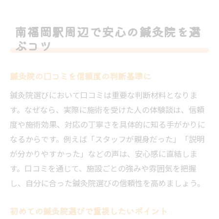
鍼灸院の雰囲気や対応が口コミで分かる理
由
南福岡駅周辺で安心の鍼灸院を選
口コミ活用で自分に合う鍼灸院を見つける
ぶコツ
口コミを活かして鍼灸院選びを成功へ導く
鍼灸院の口コミで分かる施術効果と評判
鍼灸院の口コミを信頼度の判断基準に
実際の声から読み取る鍼灸院の強みとは
鍼灸院選びにおいて口コミは重要な判断材料となりま
鍼灸院の選択で口コミを最大限活用する方
す。なぜなら、実際に施術を受けた人の体験談は、信頼
法
度や施術効果、対応の丁寧さを具体的に知る手がかりに
失敗しない鍼灸院選びは口コミの分析が大
なるからです。例えば「スタッフが親身だった」「説明
切
が分かりやすかった」などの声は、安心感に直結しま
す。口コミを通じて、施設ごとの強みや雰囲気を把握
口コミを通じて鍼灸院の対応力を把握しよ
し、自分に合った鍼灸院選びの信頼性を高めましょう。
う
信頼できる鍼灸院を口コミで見極めるポイ
初めての鍼灸院選びで重視したいポイント
ント