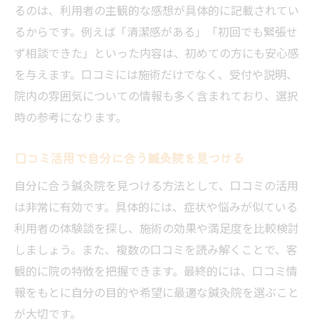
るのは、利用者の主観的な感想が具体的に記載されてい
鍼灸院の施術効果を口コミで比較する意義
るからです。例えば「清潔感がある」「初回でも緊張せ
実際に効果を感じた鍼灸院の特徴とは
ず相談できた」といった内容は、初めての方にも安心感
信頼できる鍼灸院選びに役立つ口コミ活用
を与えます。口コミには施術だけでなく、受付や説明、
院内の雰囲気についての情報も多く含まれており、選択
鍼灸院の施術力を体験談から評価しよう
時の参考になります。
自然療法で健康を目指す鍼灸院の魅力とは
鍼灸院がもたらす自然療法の効果に注目
口コミ活用で自分に合う鍼灸院を見つける
口コミで広がる鍼灸院の健康サポート力
自分に合う鍼灸院を見つける方法として、口コミの活用
鍼灸院の自然療法が支持される理由とは
は非常に有効です。具体的には、症状や悩みが似ている
心身のバランスを整える鍼灸院の魅力
利用者の体験談を探し、施術の効果や満足度を比較検討
鍼灸院を通じて実感できる健康維持の方法
しましょう。また、複数の口コミを読み解くことで、客
鍼灸院の自然治癒力向上に期待するポイン
観的に院の特徴を把握できます。最終的には、口コミ情
ト
報をもとに自分の目的や希望に最適な鍼灸院を選ぶこと
納得の鍼灸院選びで心身の不調を改善しよう
が大切です。