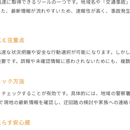
迅速に取得できるツールの一つです。地域名や「交通事故
交通事故を減らすための身近な取り組み方
また、最新情報が流れやすいため、速報性が高く、事故発
地域全体で交通事故を防ぐための行動指針
交通事故増加に対応した効果的対策法を紹介
交通事故防止へ向けた地域の連携強化策
点と注意点
迅速な状況把握や安全な行動選択が可能になります。しか
重要です。誤報や未確認情報に惑わされないためにも、複
ェック方法
くチェックすることが有効です。具体的には、地域の警察
Sで現地の最新情報を確認し、迂回路の検討や家族への連
たらす安心感