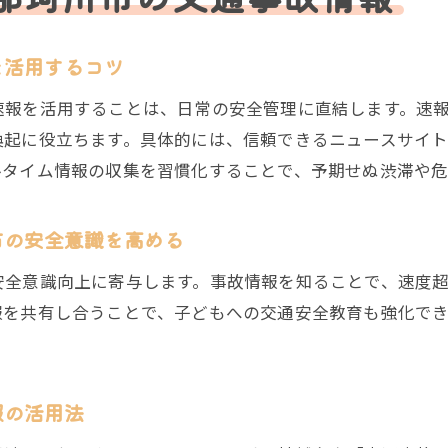
事故多発地帯から学ぶ福岡地域の危険ポイント
を活用するコツ
交通事故原因の徹底解説と福岡での対策例
事故速報から学ぶ日常の安全対策とは
速報を活用することは、日常の安全管理に直結します。速
起に役立ちます。具体的には、信頼できるニュースサイト
交通事故速報を活かした日常の安全対策方法
ルタイム情報の収集を習慣化することで、予期せぬ渋滞や危
事故速報から得られる交通安全のヒント
日々の行動に生かす交通事故速報の活用術
市の安全意識を高める
事故速報を基に考える家族の安全対策
交通事故速報で見直す生活圏の危険ポイント
安全意識向上に寄与します。事故情報を知ることで、速度
報を共有し合うことで、子どもへの交通安全教育も強化で
速報情報から導く実践的な交通事故予防策
地域で増加する交通事故への具体的な対策方法
増加する交通事故への地域ぐるみ対策のすすめ
報の活用法
地域住民ができる交通事故防止の具体策