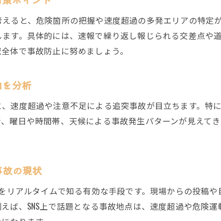
速度超過が招く福岡市博多区の事故傾向を探る
考えると、危険箇所の把握や速度超過の多発エリアの特定
速度超過が関係する博多区交通事故の最新傾向
します。具体的には、速報で繰り返し報じられる交差点や
福岡市博多区で増加する交通事故と速度超過の関連性
域全体で事故防止に努めましょう。
速度超過による交通事故の特徴と博多区での対策
博多区で注目される速度超過事故の予防ポイント
向を分析
交通事故増加の背景にある速度超過の危険性
と、速度超過や注意不足による追突事故が目立ちます。特
博多区での速度超過事故を防ぐ意識改革の重要性
で、曜日や時間帯、天候による事故発生パターンが見えてき
交通事故を防ぐために知っておきたい最新動向
交通事故防止に役立つ最新の事故動向を解説
事故を未然に防ぐための交通事故最新情報とは
事故の現状
交通事故傾向から学ぶ安全運転のポイント
状をリアルタイムで知る有効な手段です。現場からの投稿
日常生活で意識したい交通事故予防の新常識
えば、SNS上で話題となる事故地点は、速度超過や危険
最新の交通事故動向を知ることの重要性