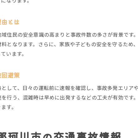
けになります。
交通事故の最新傾向に基づく効果的な対策
危険運転の実態と那珂川市のパトカー出動状況
理由とは
危険運転による交通事故と那珂川市のパトカー出動の
地域住民の安全意識の高まりと事故件数の多さが背景です
那珂川市で増加する危険運転と交通事故の関係性
材料となります。さらに、家族や子どもの安全を守るため
パトカー出動速報から読み解く那珂川市の交通事故対
しています。
危険運転が引き起こす交通事故の実態と地域の取り組
那珂川市パトカー出動情報で分かる交通事故傾向
険回避策
交通事故防止に向けた那珂川市のパトロール強化策
ご予約はこちら
ご予約はこちら
策として、日々の運転前に速報を確認し、事故多発エリア
福岡エリアで多発する交通事故の原因を徹底解説
整を行う、混雑時は早めに出発するなどの工夫が有効です
福岡エリアの交通事故多発要因を徹底分析
きます。
交通事故が多発する背景と福岡エリアの特徴
速度超過など原因別に見る福岡の交通事故傾向
那珂川市の交通事故情報
福岡エリアで目立つ交通事故の主な原因とは