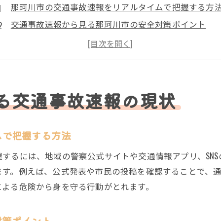
那珂川市の交通事故速報をリアルタイムで把握する方
交通事故速報から見る那珂川市の安全対策ポイント
那珂川市で多発する交通事故の速報傾向を分析
SNSや速報サイトで知る那珂川市交通事故の現状
那珂川市の交通事故速報が注目される理由とは
交通事故速報を活用した那珂川市の危険回避策
る交通事故速報の現状
リアルタイムで追う那珂川市の交通事故情報
那珂川市交通事故のリアルタイム速報を活用するコツ
ムで把握する方法
リアルタイムな交通事故情報で那珂川市の安全意識を
するには、地域の警察公式サイトや交通情報アプリ、SN
ツイッターによる那珂川市交通事故速報の活用法
ます。例えば、公式発表や市民の投稿を確認することで、
交通事故情報をリアルタイムで追う利点と注意点
による危険から身を守る行動がとれます。
那珂川市の事故発生時に役立つ速報チェック方法
交通事故速報のリアルタイム情報がもたらす安心感
対策ポイント