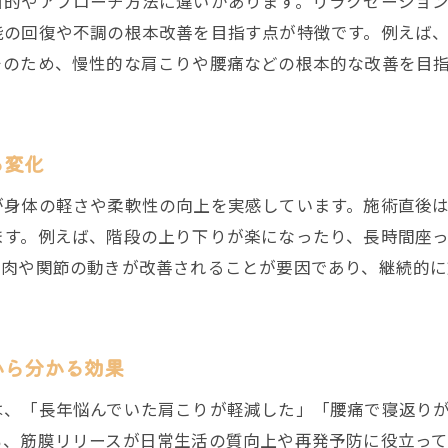
目的やアプローチ方法に違いがあります。リラクゼーショ
能の回復や不調の根本改善を目指す点が特徴です。例えば
整骨院で筋膜リリースを受ける頻度の目安
そのため、慢性的な肩こりや腰痛などの根本的な改善を目
筋膜リリース整体の頻度目安と整骨院で相談
整骨院で効果を持続する筋膜リリースの通院計画
肩こり腰痛改善へ整骨院で通院する頻度のポイント
る変化
整骨院の筋膜リリース施術の間隔はどれくらいか
が身体の軽さや柔軟性の向上を実感しています。施術直後
筋膜リリースを整骨院で続けるべき理由
ます。例えば、階段の上り下りが楽になったり、長時間座
整骨院で自分に合う筋膜リリース頻度を見つける
筋肉や関節の動きが改善されることが要因であり、継続的
ご予約はこちら
ご予約はこちら
効果を実感するまでの流れと注意点まとめ
整骨院で筋膜リリース効果を感じるまでの流れ
筋膜リリース施術後に整骨院で注意するポイント
から分かる効果
整骨院で筋膜リリース効果が出るまでの目安
は、「長年悩んでいた肩こりが軽減した」「腰痛で寝返り
施術後の整骨院での過ごし方と身体の変化
も、筋膜リリースが日常生活の質向上や再発予防に役立っ