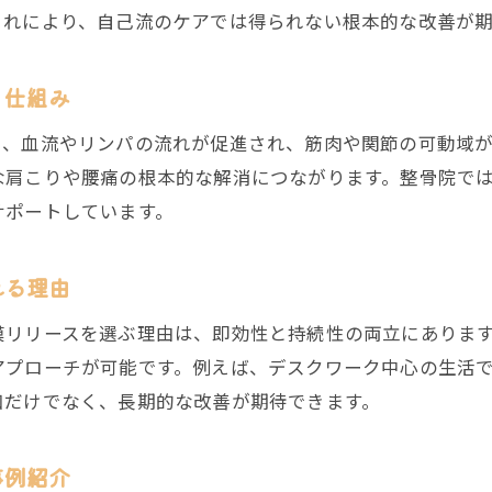
安心して通える整骨院の筋膜リリース施術の特徴
これにより、自己流のケアでは得られない根本的な改善が期
整骨院の施術者と信頼関係を築くコミュニケーショ
筋膜リリースを整骨院で受ける際のセルフケア提案
く仕組み
と、血流やリンパの流れが促進され、筋肉や関節の可動域
な肩こりや腰痛の根本的な解消につながります。整骨院で
サポートしています。
れる理由
膜リリースを選ぶ理由は、即効性と持続性の両立にありま
アプローチが可能です。例えば、デスクワーク中心の生活
和だけでなく、長期的な改善が期待できます。
事例紹介