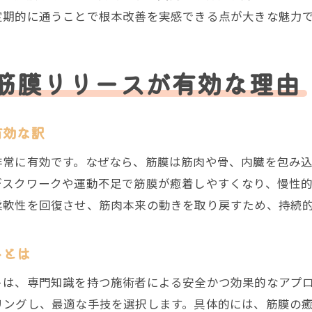
筋膜リリースで整骨院が伝えるセルフケア法
定期的に通うことで根本改善を実感できる点が大きな魅力
整骨院施術を継続する際の筋膜リリース注意点
姿勢改善や再発予防につながる施術体験談
筋膜リリースが有効な理由
整骨院で筋膜リリース体験者の声と姿勢改善例
再発予防へ整骨院で筋膜リリースを受けた効果
整骨院の筋膜リリース施術で生活が変わった体験
有効な訳
筋膜リリースで整骨院利用者が語る再発防止策
非常に有効です。なぜなら、筋膜は筋肉や骨、内臓を包み
整骨院の施術者が語る姿勢改善のポイント
デスクワークや運動不足で筋膜が癒着しやすくなり、慢性
筋膜リリース体験談から学ぶ整骨院の選び方
柔軟性を回復させ、筋肉本来の動きを取り戻すため、持続
整骨院で安心して筋膜リリースを受けるコツ
整骨院で筋膜リリースを安全に受けるための工夫
トとは
筋膜リリース施術前に整骨院で確認したい点
トは、専門知識を持つ施術者による安全かつ効果的なアプ
整骨院で筋膜リリースの不安を解消する方法
リングし、最適な手技を選択します。具体的には、筋膜の