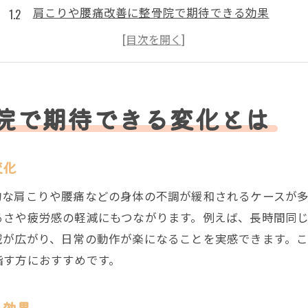
肩こりや腰痛改善に整骨院で期待できる効果
筋膜リリース施術で整骨院が対応できる不調
リラクゼーションと整骨院の筋膜リリースの違い
整骨院施術で筋膜リリース後に実感する変化
筋膜リリースを整骨院で受けた体験談から分かる効
院で期待できる変化とは
肩こりや腰痛改善に筋膜リリースが有効な理由
整骨院の筋膜リリースが肩こり腰痛に有効な訳
変化
筋膜リリースを整骨院で受けるメリットとは
的な肩こりや腰痛などの身体の不調が緩和されるケースが
整骨院で筋膜リリースが根本改善に導く仕組み
るさや疲労感の軽減にもつながります。例えば、長時間同
慢性痛に整骨院の筋膜リリースが選ばれる理由
域が広がり、日常の動作が楽になることを実感できます。
肩こり腰痛の根本改善へ整骨院の施術事例紹介
指す方におすすめです。
筋膜リリースで整骨院が重視するポイント
南福岡駅近くで整骨院を選ぶポイント解説
る効果