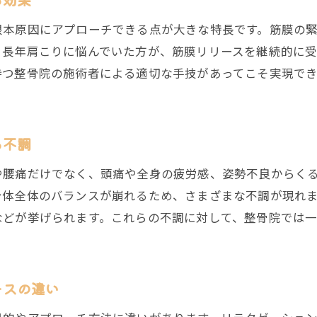
整骨院選びで筋膜リリース施術者の資格を確認
根本原因にアプローチできる点が大きな特長です。筋膜の
筋膜リリースに強い整骨院の選び方と基準
、長年肩こりに悩んでいた方が、筋膜リリースを継続的に
整骨院で安心して筋膜リリースを受ける条件
持つ整骨院の施術者による適切な手技があってこそ実現で
南福岡駅周辺で信頼できる整骨院の見極め方
口コミ重視で整骨院の筋膜リリースを比較検討
整骨院選択時の筋膜リリース体験談の活用法
る不調
マッサージとの違いを知る筋膜リリース施術
や腰痛だけでなく、頭痛や全身の疲労感、姿勢不良からく
整骨院の筋膜リリースとマッサージの違い解説
身体全体のバランスが崩れるため、さまざまな不調が現れ
筋膜リリース施術は整骨院でどのように行うか
などが挙げられます。これらの不調に対して、整骨院では
マッサージでは届かない筋膜リリースの効果
整骨院で受ける筋膜リリースの独自アプローチ
ースの違い
筋膜リリースを整骨院で受けるメリット総まとめ
整骨院の施術で分かる筋膜リリースの専門性