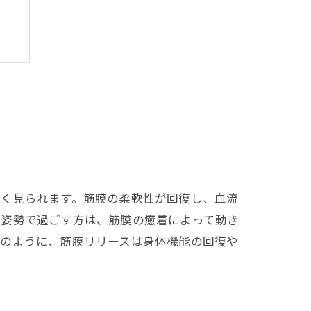
果
多く見られます。筋膜の柔軟性が回復し、血流
じ姿勢で過ごす方は、筋膜の癒着によって動き
このように、筋膜リリースは身体機能の回復や