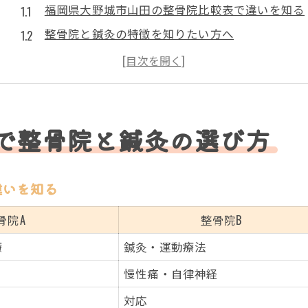
福岡県大野城市山田の整骨院比較表で違いを知る
整骨院と鍼灸の特徴を知りたい方へ
症状別に選ぶ整骨院のポイント
初めて整骨院を利用するなら注意点は？
整骨院選びで重視したい口コミの見極め方
慢性痛改善に役立つ整骨院の特徴を解説
で整骨院と鍼灸の選び方
慢性痛に強い整骨院の施術内容一覧
整骨院選びで押さえたいポイント
違いを知る
整骨院のアプローチが慢性痛に効く理由
骨院A
整骨院B
実感できる整骨院の慢性痛ケア効果
療
鍼灸・運動療法
整骨院でのカウンセリングの流れ
慢性痛・自律神経
鍼灸を取り入れた整骨院の施術効果とは
鍼灸と整骨院施術の効果比較表
対応