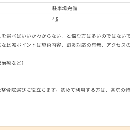
鍼灸を活用した整骨院の新しいケア
駐車場完備
整骨院で鍼灸を選ぶメリットとは
4.5
慢性症状に鍼灸が有効な理由
こを選べばいいかわからない」と悩む方は多いのではない
整骨院で鍼灸を受ける流れと注意点
主な比較ポイントは施術内容、鍼灸対応の有無、アクセス
通いやすい整骨院を福岡県大野城市山田で探すコツ
福岡県大野城市山田の整骨院通いやすさ比較
故治療など）
整骨院の営業時間やアクセス情報を確認
仕事帰りに通える整骨院の見分け方
キッズスペース完備の整骨院を探す方法
た整骨院選びに役立ちます。初めて利用する方は、各院の
整骨院を選ぶときの予約システム活用術
肩こりや腰痛に強い整骨院の最新ケア事例
整骨院の最新ケア事例を症状別に紹介
肩こり・腰痛改善に注目の整骨院施術