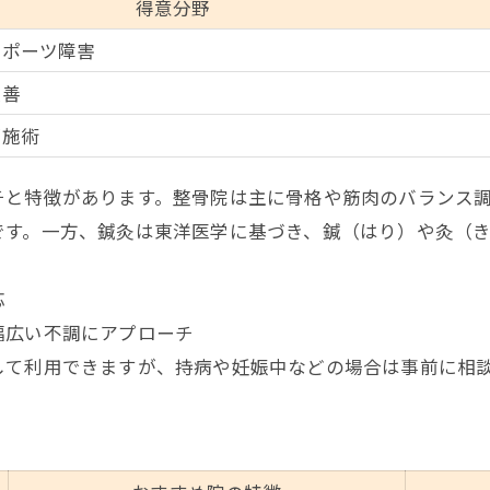
得意分野
整骨院で実感できる変化や効果
スポーツ障害
整骨院の施術事例から見る選び方
改善
鍼灸併用による肩こり・腰痛ケアの実際
が施術
整骨院の口コミから見える鍼灸施術の魅力
整骨院口コミで評判の鍼灸効果まとめ
チと特徴があります。整骨院は主に骨格や筋肉のバランス
口コミからわかる整骨院の安心ポイント
です。一方、鍼灸は東洋医学に基づき、鍼（はり）や灸（
鍼灸施術の満足度が高い理由
応
整骨院利用者の声に学ぶ施術選び
ご予約はこちら
ご予約はこちら
幅広い不調にアプローチ
鍼灸と整骨院の口コミ比較のポイント
して利用できますが、持病や妊娠中などの場合は事前に相