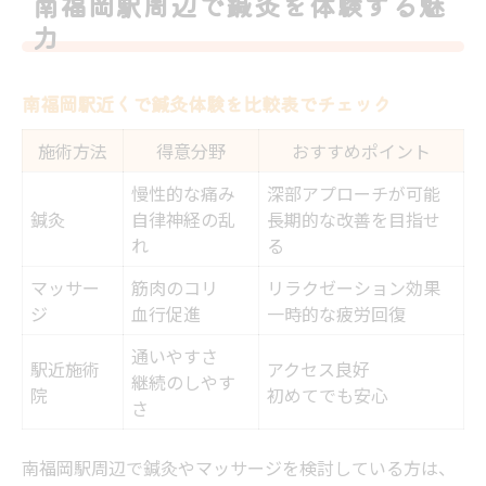
南福岡駅周辺で鍼灸を体験する魅
肩こり腰痛に悩む方へ鍼灸の新提案
力
慢性的な肩こり腰痛に鍼灸が効く理由
鍼灸施術と他の対策法の比較早見表
南福岡駅近くで鍼灸体験を比較表でチェック
症状別に見る鍼灸のアプローチ方法
施術方法
得意分野
おすすめポイント
肩こり腰痛改善を目指す鍼灸の選び方
慢性的な痛み
深部アプローチが可能
痛み軽減を実感できる鍼灸の秘密
鍼灸
自律神経の乱
長期的な改善を目指せ
鍼灸とマッサージの効果的な使い分け
れ
る
鍼灸とマッサージの違いを簡単比較
マッサー
筋肉のコリ
リラクゼーション効果
ジ
血行促進
一時的な疲労回復
目的別に選ぶ鍼灸・マッサージ活用法
疲労回復にはどちらが最適？
通いやすさ
駅近施術
アクセス良好
継続のしやす
症状に合わせたベストな施術の選び方
院
初めてでも安心
さ
両方組み合わせるメリットとは
駅近で受ける鍼灸が健康維持に役立つ理由
南福岡駅周辺で鍼灸やマッサージを検討している方は、