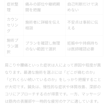
症状整
痛みの部位や継続期
自己判断だけで決
理
間を把握
めない
カウン
施術者に詳細を伝え
不安点は事前に伝
セリン
相談
える
グ
施術プ
プランを確認し無理
妊娠中や持病持ち
ラン選
のない範囲で選択
は医師確認必要
択
肩こりや腰痛といった症状は人によって原因や程度が異
なります。最適な施術を選ぶには「どこが痛むのか」
「どれくらい続いているのか」をしっかり把握すること
が大切です。鍼灸は、慢性的な症状や体質改善、深部の
コリにアプローチするのが得意です。一方、マッサージ
は筋肉の表層部や一時的な疲労のケアに適しています。