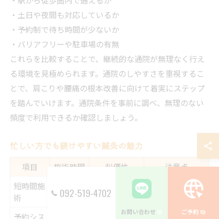
・土日や夜間も対応しているか
・予約制で待ち時間が少ないか
・バリアフリーや駐車場の有無
これらを比較することで、継続的な通院が無理なく行え
る環境を見極められます。通院のしやすさを重視するこ
とで、肩こりや腰痛の根本改善に向けて着実にステップ
を踏んでいけます。通院条件を事前に調べ、無理のない
頻度で利用できるか確認しましょう。
忙しい方でも続けやすい鍼灸の魅力
項目
施術時間
利便性
注意点
短時間施
30分前後
スキマ時間に
仕事帰りの疲労
092-519-4702
術
で完了
利用可
時に注意
お問い合わせ
ご予約
予約シス
当日予約
待ち時間少な
無断キャンセル