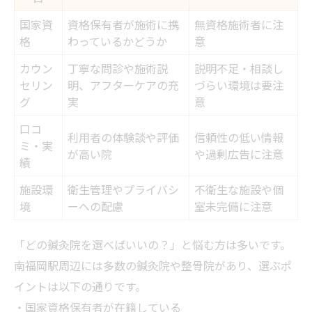
国家資
資格保有者が施術に携
無資格施術者に注
格
わっているかどうか
意
カウン
丁寧な問診や施術説
説明不足・相談し
セリン
明、アフターケアの充
づらい環境は要注
グ
実
意
口コ
利用者の体験談や評価
信頼性の低い情報
ミ・実
が高い院
や過剰広告に注意
績
施設環
衛生管理やプライバシ
不衛生な施設や個
境
ーへの配慮
室未完備に注意
「どの鍼灸院を選べばいいの？」と悩む方は多いです。
南福岡駅周辺には多数の鍼灸院や整骨院があり、選ぶポ
イントは以下の通りです。
・国家資格保有者が在籍している