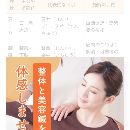
症
主な施
代表的なツボ
施術の目的
状
術部位
肩
肩井（けんせ
首・肩
血流促進・筋緊
こ
い）、天柱（てん
周辺
張の緩和
り
ちゅう）
筋肉のこわばり
腰
腰部・
腎兪（じんゆ）、
解消・可動域の
痛
下肢
委中（いちゅう）
改善
全
全身
足三里（あしさん
自律神経バラン
身
（背
り）、合谷（ごう
スの調整・回復
疲
中・四
こく）
力向上
労
肢）
鍼灸は「症状別」にアプローチ方法が異なります。肩こ
りの場合は首や肩周辺のツボを、腰痛の場合は腰部や下
肢の経絡を中心に刺激します。施術者はお客様の体質や