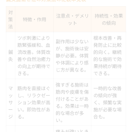
対
注意点・デメリ
持続性・効果
策
特徴・作用
ット
の傾向
法
ツボ刺激により
根本改善・再
副作用は少ない
筋緊張緩和、血
発防止に比較
が、施術後は安
鍼
流改善。体質改
的向く。継続
静が必要。体質
灸
善や自然治癒力
的な施術で効
や体調により感
の向上が期待で
果持続が期待
じ方が異なる。
きる。
できる。
強すぎる施術は
マ
筋肉を直接ほぐ
一時的な改善
筋肉や皮膚を傷
ッ
し、リラクゼー
の傾向が強
付けることがあ
サ
ション効果が高
く、頻繁な実
る。効果は一時
ー
い。即効性があ
施が必要な場
的な場合が多
ジ
る。
合も。
い。
痛みが強いとき