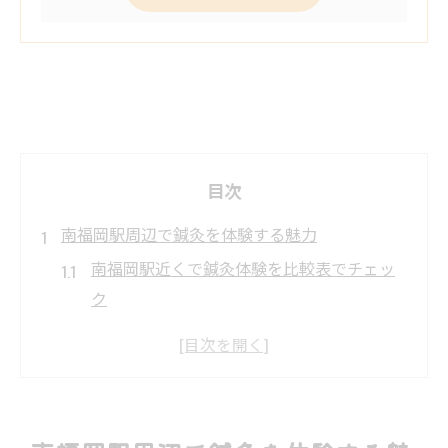
目次
南福岡駅周辺で鍼灸を体験する魅力
南福岡駅近くで鍼灸体験を比較表でチェッ
ク
初めてでも安心できる鍼灸の魅力とは
リラクゼーション目的で鍼灸を選ぶコツ
駅周辺で鍼灸が人気の理由を徹底解説
鍼灸体験談から学ぶ効果的な選び方