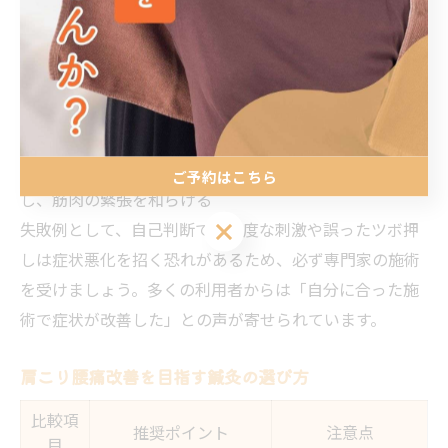
生活習慣を丁寧にヒアリングし、最適な施術プランを組
み立てます。
【主な症状とアプローチ例】
・肩こり：肩井（けんせい）、天柱（てんちゅう）など
のツボを刺激し、血流を促進
・腰痛：腎兪（じんゆ）、委中（いちゅう）などを活用
ご予約はこちら
し、筋肉の緊張を和らげる
ご予約はこちら
失敗例として、自己判断での過度な刺激や誤ったツボ押
しは症状悪化を招く恐れがあるため、必ず専門家の施術
を受けましょう。多くの利用者からは「自分に合った施
術で症状が改善した」との声が寄せられています。
肩こり腰痛改善を目指す鍼灸の選び方
比較項
推奨ポイント
注意点
目