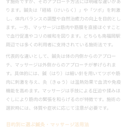
す施術ですが、そのアプローチ方法には明確な違いがあ
ります。鍼灸は「経絡（けいらく）」や「ツボ」を刺激
し、体内バランスの調整や自然治癒力の向上を目的とし
ます。一方、マッサージは筋肉や筋膜を直接ほぐすこと
で血行促進やコリの緩和を図ります。どちらも南福岡駅
周辺では多くの利用者に支持されている施術法です。
代表的な違いとして、鍼灸は体の内側からのアプロー
チ、マッサージは外側からのアプローチが挙げられま
す。具体的には、鍼（はり）は細い針を用いてツボや筋
肉に刺激を与え、灸（きゅう）は温熱効果で血流や免疫
機能を高めます。マッサージは手技による圧迫や揉みほ
ぐしにより筋肉の緊張を和らげるのが特徴です。施術の
選択時には、体質や症状に応じて注意が必要です。
目的別に選ぶ鍼灸・マッサージ活用法