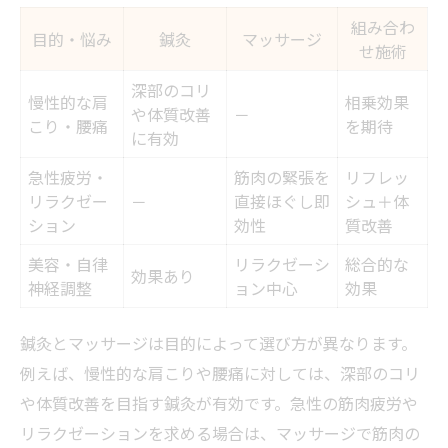
組み合わ
目的・悩み
鍼灸
マッサージ
せ施術
深部のコリ
慢性的な肩
相乗効果
や体質改善
－
こり・腰痛
を期待
に有効
急性疲労・
筋肉の緊張を
リフレッ
リラクゼー
－
直接ほぐし即
シュ＋体
ション
効性
質改善
美容・自律
リラクゼーシ
総合的な
効果あり
神経調整
ョン中心
効果
鍼灸とマッサージは目的によって選び方が異なります。
例えば、慢性的な肩こりや腰痛に対しては、深部のコリ
や体質改善を目指す鍼灸が有効です。急性の筋肉疲労や
リラクゼーションを求める場合は、マッサージで筋肉の