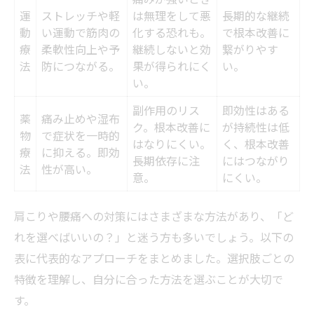
運
ストレッチや軽
は無理をして悪
長期的な継続
動
い運動で筋肉の
化する恐れも。
で根本改善に
療
柔軟性向上や予
継続しないと効
繋がりやす
法
防につながる。
果が得られにく
い。
い。
副作用のリス
即効性はある
薬
痛み止めや湿布
ク。根本改善に
が持続性は低
物
で症状を一時的
はなりにくい。
く、根本改善
療
に抑える。即効
長期依存に注
にはつながり
法
性が高い。
意。
にくい。
肩こりや腰痛への対策にはさまざまな方法があり、「ど
れを選べばいいの？」と迷う方も多いでしょう。以下の
表に代表的なアプローチをまとめました。選択肢ごとの
特徴を理解し、自分に合った方法を選ぶことが大切で
す。