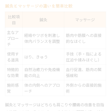
鍼灸とマッサージの違いを簡単比較
比較項
鍼灸
マッサージ
目
主なア
経絡やツボを刺激し
筋肉や筋膜への直接
プロー
体内バランスを調整
的なほぐし
チ
使用す
手技（手・指による
はり、きゅう
る道具
圧迫や揉みほぐし）
特徴的
自然治癒力や免疫機
血行促進、筋肉の緊
な効果
能の向上
張緩和
施術感
体の内側へのアプロ
外側からの直接的施
覚
ーチ
術
鍼灸とマッサージはどちらも肩こりや腰痛の改善を目指