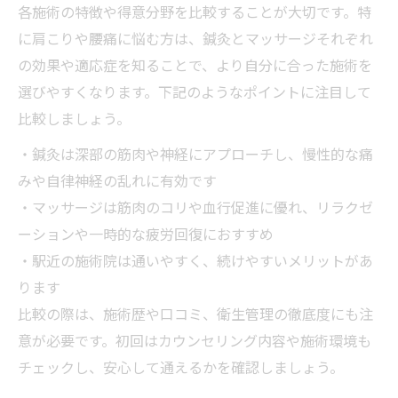
各施術の特徴や得意分野を比較することが大切です。特
駅近鍼灸院で通いやすさを比較表で確認
に肩こりや腰痛に悩む方は、鍼灸とマッサージそれぞれ
忙しい方でも続けやすい鍼灸の魅力
の効果や適応症を知ることで、より自分に合った施術を
健康維持に役立つ鍼灸のポイント
選びやすくなります。下記のようなポイントに注目して
駅周辺で受ける鍼灸のメリットとは
比較しましょう。
通院しやすい鍼灸院の選び方
・鍼灸は深部の筋肉や神経にアプローチし、慢性的な痛
リラクゼーションも叶う鍼灸施術の流れ
みや自律神経の乱れに有効です
鍼灸施術の基本的な流れを表でチェック
・マッサージは筋肉のコリや血行促進に優れ、リラクゼ
リラックス効果を高める鍼灸施術の特徴
ーションや一時的な疲労回復におすすめ
初めてでも安心できる施術体験談
・駅近の施術院は通いやすく、続けやすいメリットがあ
鍼灸とリラクゼーションの関係性
ります
比較の際は、施術歴や口コミ、衛生管理の徹底度にも注
施術前後の過ごし方と注意点
意が必要です。初回はカウンセリング内容や施術環境も
慢性的な不調改善なら鍼灸が選ばれる理由
チェックし、安心して通えるかを確認しましょう。
慢性不調に鍼灸が選ばれる理由を解説