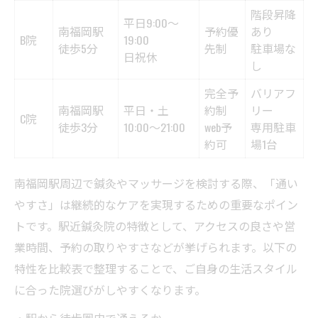
階段昇降
平日9:00～
南福岡駅
予約優
あり
B院
19:00
徒歩5分
先制
駐車場な
日祝休
し
完全予
バリアフ
南福岡駅
平日・土
約制
リー
C院
徒歩3分
10:00～21:00
web予
専用駐車
約可
場1台
南福岡駅周辺で鍼灸やマッサージを検討する際、「通い
やすさ」は継続的なケアを実現するための重要なポイン
トです。駅近鍼灸院の特徴として、アクセスの良さや営
業時間、予約の取りやすさなどが挙げられます。以下の
特性を比較表で整理することで、ご自身の生活スタイル
に合った院選びがしやすくなります。
・駅から徒歩圏内で通えるか