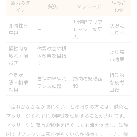
疲労のタ
組み合
鍼灸
マッサージ
イプ
わせ
短時間でリフ
即効性を
状況に
－
レッシュ効果
重視
より可
大
慢性的な
体質改善や根
より高
疲れ・倦
本改善を目指
－
い効果
怠感
す
全身状
相乗的
自律神経やバ
筋肉の緊張緩
態・相乗
な疲労
ランス調整
和
効果
回復
「疲れがなかなか取れない」とお困りの方には、鍼灸と
マッサージそれぞれの特徴を理解することが大切です。
マッサージは筋肉の緊張をほぐして血流を促進し、短時
間でリフレッシュ感を得やすいのが特徴です。一方、鍼