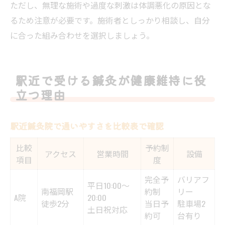
ただし、無理な施術や過度な刺激は体調悪化の原因とな
るため注意が必要です。施術者としっかり相談し、自分
に合った組み合わせを選択しましょう。
駅近で受ける鍼灸が健康維持に役
立つ理由
駅近鍼灸院で通いやすさを比較表で確認
比較
予約制
アクセス
営業時間
設備
項目
度
完全予
バリアフ
平日10:00～
南福岡駅
約制
リー
A院
20:00
徒歩2分
当日予
駐車場2
土日祝対応
約可
台有り