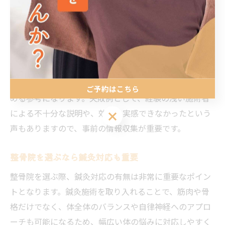
体的な鍼灸アプローチを説明できるかどうかも、専門性
の高さを判断するポイントです。例えば、慢性的な肩こ
りや腰痛、美容鍼灸など症状ごとに適した施術プランを
提案してくれる院は信頼できます。
さらに、利用者の口コミや評価、実際に施術を受けた方
の体験談を確認することで、鍼灸施術の質や効果を見極
ご予約はこちら
める参考になります。失敗例として、経験の浅い施術者
による不十分な説明や、効果を実感できなかったという
ご予約はこちら
声もありますので、事前の情報収集が重要です。
整骨院を選ぶなら鍼灸対応も重要
整骨院を選ぶ際、鍼灸対応の有無は非常に重要なポイン
トとなります。鍼灸施術を取り入れることで、筋肉や骨
格だけでなく、体全体のバランスや自律神経へのアプロ
ーチも可能になるため、幅広い体の悩みに対応しやすく