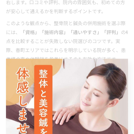
右します。口コミや評判、院内の雰囲気も、初めての方
が安心して通えるかを判断するポイントです。
このような観点から、整骨院と鍼灸の併用施術を選ぶ際
には、
「資格」「施術内容」「通いやすさ」「評判」
の4
点を比較することが失敗しない院選びのコツです。実
際、春町エリアではこれらを明示している院が多く、患
者様の声や体験談を参考にするのも有効な方法です。
鍼灸施術が得意な整骨院の見極め方
鍼灸が得意な整骨院を見極めるためには、施術実績や専
門性を重視しましょう。院のホームページや院内掲示に
「鍼灸専門スタッフ在籍」「鍼灸施術の症例紹介」など
の記載があるかを確認するのが効果的です。
また、カウンセリング時に身体の状態や悩みに対して具