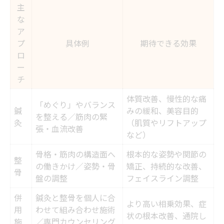
主
な
ア
プ
具体例
期待できる効果
ロ
ー
チ
体質改善、慢性的な痛
「めぐり」やバランス
鍼
みの緩和、美容目的
を整える／筋肉の緊
灸
（肌質やリフトアップ
張・血流改善
など）
骨格・筋肉の構造面へ
根本的な姿勢や関節の
整
の働きかけ／姿勢・骨
矯正、持続的な改善、
骨
盤の調整
フェイスライン調整
併
鍼灸と整骨を個人に合
より高い相乗効果、症
用
わせて組み合わせ施術
状の根本改善、通院し
施
／専門カウンセリング