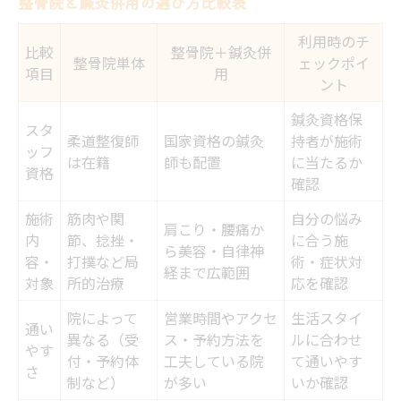
整骨院と鍼灸併用の選び方比較表
利用時のチ
比較
整骨院＋鍼灸併
整骨院単体
ェックポイ
項目
用
ント
鍼灸資格保
スタ
柔道整復師
国家資格の鍼灸
持者が施術
ッフ
は在籍
師も配置
に当たるか
資格
確認
施術
筋肉や関
自分の悩み
肩こり・腰痛か
内
節、捻挫・
に合う施
ら美容・自律神
容・
打撲など局
術・症状対
経まで広範囲
対象
所的治療
応を確認
院によって
営業時間やアクセ
生活スタイ
通い
異なる（受
ス・予約方法を
ルに合わせ
やす
付・予約体
工夫している院
て通いやす
さ
制など）
が多い
いか確認