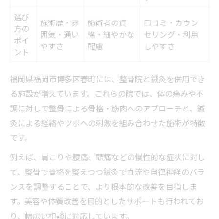
整骨院で鍼灸を併用するメリット
選び
施術歴・雰
施術者の資
口コミ・カウン
整骨院の鍼灸併用が人気の理由
方の
囲気・通い
格・細やかな
セリング・利用
ポイ
鍼灸と整骨院併用で得られる安心感
やすさ
配慮
しやすさ
ント
整骨院×鍼灸で広がる施術の選択肢
症状改善を目指すなら併用施術が鍵
福岡県福岡市博多区春町には、整骨院と鍼灸を併用でき
症状別・整骨院鍼灸併用の効果比較
る施設が増えています。これらの院では、体の痛みや不
調に対して整骨による骨格・筋肉へのアプローチと、鍼
整骨院で鍼灸を併用するべき症状例
灸による経絡やツボへの刺激を組み合わせた施術が特徴
整骨院鍼灸併用で早期改善を狙う方法
です。
併用施術が症状改善に及ぼす影響
例えば、肩こりや腰痛、頭痛などの慢性的な症状に対し
整骨院の鍼灸併用で期待できる改善例
て、整骨で骨格を整えつつ鍼灸で血流や自律神経のバラ
鍼灸併用でどこまでケア可能か検証
ンスを調整することで、より根本的な改善を目指しま
整骨院鍼灸併用で対応できる症状一覧
す。美容や体質改善を目的としたサポートも行われてお
整骨院で受けられる鍼灸の範囲とは
り、幅広い相談に対応しています。