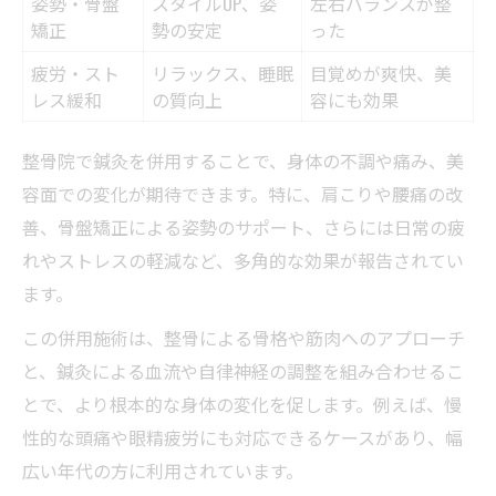
姿勢・骨盤
スタイルUP、姿
左右バランスが整
矯正
勢の安定
った
疲労・スト
リラックス、睡眠
目覚めが爽快、美
レス緩和
の質向上
容にも効果
整骨院で鍼灸を併用することで、身体の不調や痛み、美
容面での変化が期待できます。特に、肩こりや腰痛の改
善、骨盤矯正による姿勢のサポート、さらには日常の疲
れやストレスの軽減など、多角的な効果が報告されてい
ます。
この併用施術は、整骨による骨格や筋肉へのアプローチ
と、鍼灸による血流や自律神経の調整を組み合わせるこ
とで、より根本的な身体の変化を促します。例えば、慢
性的な頭痛や眼精疲労にも対応できるケースがあり、幅
広い年代の方に利用されています。