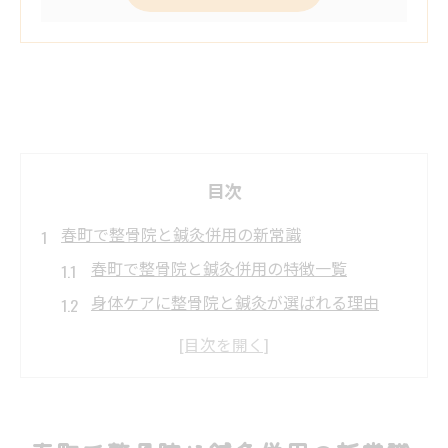
目次
春町で整骨院と鍼灸併用の新常識
春町で整骨院と鍼灸併用の特徴一覧
身体ケアに整骨院と鍼灸が選ばれる理由
整骨院併用鍼灸のメリット解説
整骨院と鍼灸を同時利用する際の注意点
話題の整骨院併用鍼灸とは何が違う？
鍼灸を活かす整骨院選びの極意