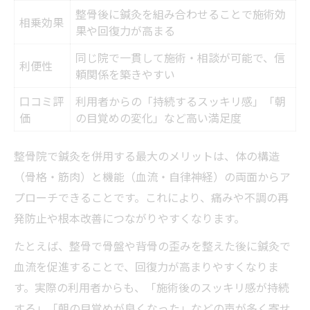
整骨後に鍼灸を組み合わせることで施術効
相乗効果
果や回復力が高まる
同じ院で一貫して施術・相談が可能で、信
利便性
頼関係を築きやすい
口コミ評
利用者からの「持続するスッキリ感」「朝
価
の目覚めの変化」など高い満足度
整骨院で鍼灸を併用する最大のメリットは、体の構造
（骨格・筋肉）と機能（血流・自律神経）の両面からア
プローチできることです。これにより、痛みや不調の再
発防止や根本改善につながりやすくなります。
たとえば、整骨で骨盤や背骨の歪みを整えた後に鍼灸で
血流を促進することで、回復力が高まりやすくなりま
す。実際の利用者からも、「施術後のスッキリ感が持続
する」「朝の目覚めが良くなった」などの声が多く寄せ