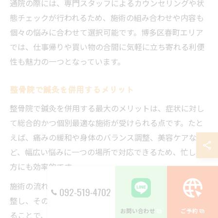
通院の際には、専門スタッフによるカウンセリングや状
態チェックが行われるため、施術の組み合わせや内容も
個々の悩みに合わせて選択可能です。博多区春町エリア
では、仕事帰りや買い物の合間に気軽に立ち寄れる利便
性も魅力の一つとなっています。
整骨院で鍼灸を併用するメリット
整骨院で鍼灸を併用する最大のメリットは、症状に対し
て総合的かつ個別最適な施術が受けられる点です。たと
えば、痛みの緩和や身体のバランス調整、美容ケアな
ど、幅広い悩みに一つの場所で対応できるため、忙しい
方にも効率的です。
施術の流れとしては、まず整骨で骨格や関節の歪みを調
092-519-4702
整し、その後に鍼灸で筋肉や経絡へのアプローチを加え
お問い合わせ
ご予約
ることで、相乗効果が生まれやすくなります。これによ