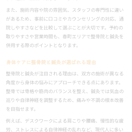
整骨院の鍼灸併用で得られるケア内容
また、施術内容や院の雰囲気、スタッフの専門性に違い
整骨院鍼灸併用でできること・できないこ
があるため、事前に口コミやカウンセリングの対応、通
と
院しやすさなどを比較して選ぶことが大切です。予約の
整骨院と鍼灸の併用で広がる可能性
取りやすさや営業時間も、春町エリアで整骨院と鍼灸を
併用する際のポイントとなります。
身体ケアに整骨院と鍼灸が選ばれる理由
整骨院と鍼灸が注目される理由は、双方の施術が異なる
角度から身体の悩みにアプローチできる点にあります。
整骨では骨格や筋肉のバランスを整え、鍼灸では気血の
巡りや自律神経を調整するため、痛みや不調の根本改善
を目指せます。
例えば、デスクワークによる肩こりや腰痛、慢性的な疲
労、ストレスによる自律神経の乱れなど、現代人に多い