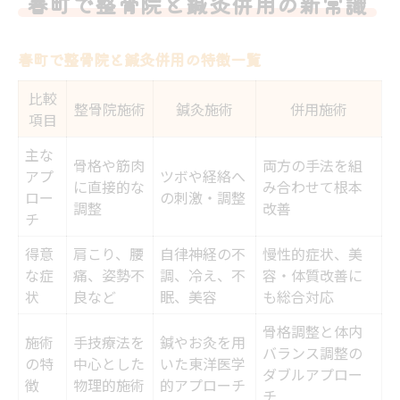
春町で整骨院と鍼灸併用の新常識
整骨院と鍼灸併用の選び方比較表
鍼灸施術が得意な整骨院の見極め方
春町で整骨院と鍼灸併用の特徴一覧
整骨院を選ぶなら鍼灸対応も重要
比較
整骨院施術
鍼灸施術
併用施術
整骨院×鍼灸の施術効果を最大化するコツ
項目
整骨院選びで注目したい鍼灸のポイント
主な
骨格や筋肉
両方の手法を組
併用治療がもたらす身体の変化とは
アプ
ツボや経絡へ
に直接的な
み合わせて根本
ロー
の刺激・調整
整骨院鍼灸併用で期待できる変化一覧
調整
改善
チ
身体のバランス改善を実感するには
得意
肩こり、腰
自律神経の不
慢性的症状、美
整骨院と鍼灸の併用で得られる実感
な症
痛、姿勢不
調、冷え、不
容・体質改善に
症状別にみる整骨院鍼灸併用の効果
状
良など
眠、美容
も総合対応
整骨院の鍼灸併用で生活がどう変わる？
骨格調整と体内
施術
手技療法を
鍼やお灸を用
バランス調整の
整骨院と鍼灸を組み合わせる魅力発見
の特
中心とした
いた東洋医学
ダブルアプロー
徴
物理的施術
的アプローチ
整骨院鍼灸併用の魅力を徹底比較
チ