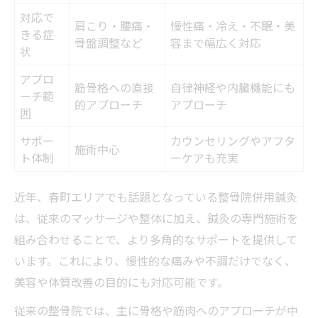
対応で
肩こり・腰痛・
慢性痛・冷え・不眠・美
きる症
骨盤調整など
容まで幅広く対応
状
アプロ
筋骨格への直接
自律神経や内臓機能にも
ーチ範
的アプローチ
アプローチ
囲
サポー
カウンセリングやアフタ
施術中心
ト体制
ーケアも充実
近年、春町エリアでも話題となっている整骨院併用鍼灸
は、従来のマッサージや整体に加え、鍼灸の専門施術を
組み合わせることで、より多角的なサポートを提供して
います。これにより、慢性的な痛みや不調だけでなく、
美容や体質改善の目的にも対応可能です。
従来の整骨院では、主に骨格や筋肉へのアプローチが中