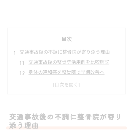
目次
交通事故後の不調に整骨院が寄り添う理由
交通事故後の整骨院活用例を比較解説
身体の違和感を整骨院で早期改善へ
整骨院なら心身のケアも万全にできる
むち打ち症状の整骨院対応ポイント
整骨院で得られる安心サポート体制
春町で整骨院を選ぶ安心ポイントとは
交通事故後の不調に整骨院が寄り
春町エリア整骨院選び比較表
添う理由
整骨院選定で重視すべき診断力