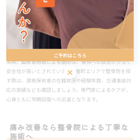
を選ぶには、国家資格を持つ柔道整復師や鍼灸師が在籍
しているかどうかが大きなポイントです。国家資格者は
専門的な知識と技術を持ち、事故後の症状に合わせて的
確な施術を行えます。保険適用や医療機関との連携もス
ムーズに進められるため、万が一のトラブル時にも安心
です。
ご予約はこちら
実際、国家資格者による施術は、身体への負担が少なく
安全性が高いとされています。春町エリアで整骨院を探
ご予約はこちら
す際は、資格保有者の在籍状況や経験年数、交通事故対
応の実績なども確認しましょう。専門家によるケアが、
心身ともに早期回復への近道となります。
痛み改善なら整骨院による丁寧な
施術へ