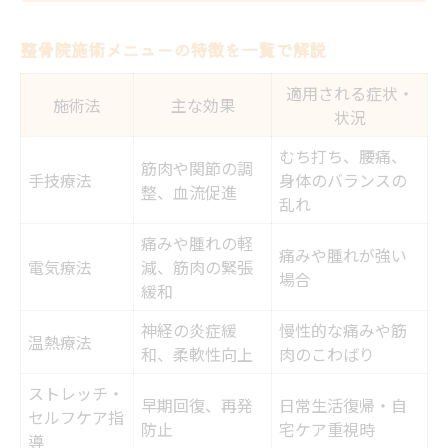
整骨院施術メニューの特徴を一覧で解説
適用される症状・
施術法
主な効果
状況
むち打ち、腰痛、
筋肉や関節の調
手技療法
身体のバランスの
整、血流促進
乱れ
痛みや腫れの軽
痛みや腫れが強い
電気療法
減、筋肉の緊張
場合
緩和
神経の炎症緩
慢性的な痛みや筋
温熱療法
和、柔軟性向上
肉のこわばり
ストレッチ・
早期回復、再発
日常生活復帰・自
セルフケア指
防止
宅ケア重視時
導