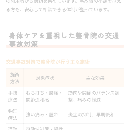
の利用者から信頼を集めています。事故後の不調を抱え
る方も、安心して相談できる体制が整っています。
身体ケアを重視した整骨院の交通
事故対策
交通事故対策で整骨院が行う主な施術
施術
対象症状
主な効果
方法
手技
むち打ち・腰痛・
筋肉や関節のバランス調
療法
関節違和感
整、痛みの軽減
物理
強い痛み・腫れ
炎症の抑制、早期緩和
療法
運動
可動域制限・慢性