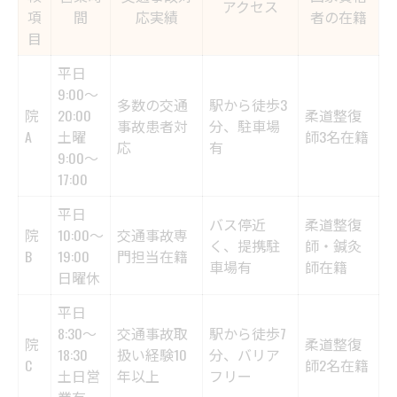
アクセス
項
間
応実績
者の在籍
目
平日
9:00〜
多数の交通
駅から徒歩3
院
20:00
柔道整復
事故患者対
分、駐車場
A
土曜
師3名在籍
応
有
9:00〜
17:00
平日
バス停近
柔道整復
院
10:00〜
交通事故専
く、提携駐
師・鍼灸
B
19:00
門担当在籍
車場有
師在籍
日曜休
平日
8:30〜
交通事故取
駅から徒歩7
院
柔道整復
18:30
扱い経験10
分、バリア
C
師2名在籍
土日営
年以上
フリー
業有