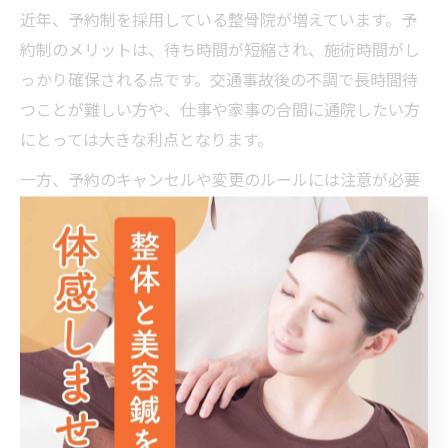
近年、予約制を採用している整骨院が増えています。予
約制のメリットは、待ち時間が短縮され、施術時間がし
っかり確保される点です。交通事故後の不調で長時間待
つことが難しい方や、仕事や家事の合間に通院したい方
にとっては大きな利点となります。
一方、予約のキャンセルや変更のルールには注意が必要
です。急な体調の変化や予定変更があった場合、キャン
セル料や再予約の可否について事前に確認しておくと安
心です。また、人気の整骨院では予約が取りづらい場合
もあるため、早めの予約や複数回分の予約を検討すると
スムーズに通院できます。
国家資格者がいる整骨院の安心感
交通事故による身体の不調を安心して任せられる整骨院