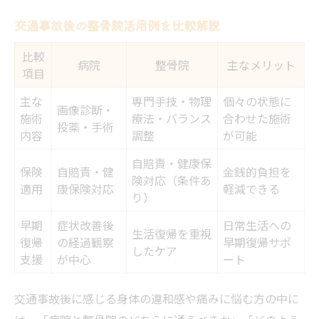
アクセス良好な整骨院の見極め方
交通事故後の整骨院活用例を比較解説
予約制整骨院のメリットと注意点
比較
病院
整骨院
主なメリット
国家資格者がいる整骨院の安心感
項目
痛み改善なら整骨院による丁寧な施術へ
主な
専門手技・物理
個々の状態に
画像診断・
施術
療法・バランス
合わせた施術
整骨院施術メニューの特徴を一覧で解説
投薬・手術
内容
調整
が可能
症状別に異なる整骨院の施術内容
自賠責・健康保
痛み軽減を目指す整骨院の工夫とは
保険
自賠責・健
金銭的負担を
険対応（条件あ
適用
康保険対応
軽減できる
丁寧なカウンセリングで施術計画提案
り）
整骨院による無理のない施術の実際
早期
症状改善後
日常生活への
生活復帰を重視
身体ケアを重視した整骨院の交通事故対策
復帰
の経過観察
早期復帰サポ
したケア
支援
が中心
ート
交通事故対策で整骨院が行う主な施術
身体のバランス調整を整骨院がサポート
交通事故後に感じる身体の違和感や痛みに悩む方の中に
事故後のケアに最適な整骨院の選び方