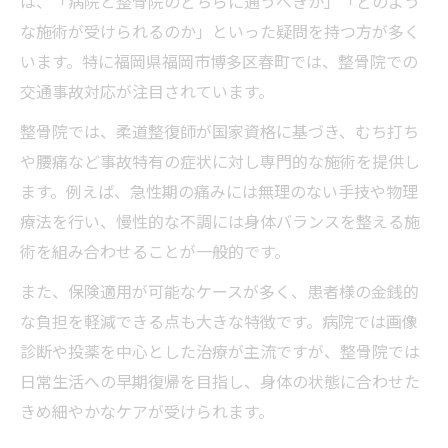
は、「病院と整骨院のどちらに通うべきか」「どのよう
整骨院の施術で心身リフレッシュ
な施術が受けられるのか」といった疑問を持つ方が多く
早期回復を目指す整骨院の工夫
います。特に福岡県福岡市博多区春町では、整骨院での
交通事故対応が注目されています。
事故後の不安を減らす整骨院でのサポート体制
整骨院のサポート内容比較表
整骨院では、柔道整復師が国家資格に基づき、むち打ち
や腰痛など事故特有の症状に対し専門的な施術を提供し
事故後サポートで整骨院ができること
ます。例えば、急性期の痛みには無理のない手技や物理
保険手続きも整骨院がしっかり支援
療法を行い、慢性的な不調には身体バランスを整える施
整骨院での相談体制とその安心感
術を組み合わせることが一般的です。
通院負担を減らす整骨院の工夫とは
また、保険適用が可能なケースが多く、患者様の金銭的
整骨院通院による後遺症予防の秘訣を解説
な負担を軽減できる点も大きな特徴です。病院では画像
後遺症予防に役立つ整骨院通院計画例
診断や投薬を中心とした治療が主流ですが、整骨院では
整骨院通院で後遺症リスクが減る理由
日常生活への早期復帰を目指し、身体の状態に合わせた
むち打ち後の整骨院ケアの重要性
きめ細やかなケアが受けられます。
整骨院での定期通院がもたらす安心