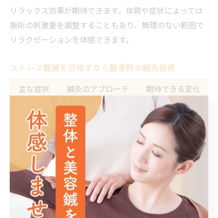
リラックス効果が期待できます。体質や症状によっては
施術の刺激量を調整することもあり、無理のない範囲で
リラクゼーションを体感できます。
ストレス軽減を目指すなら整骨院の鍼灸施術
主な症状
鍼灸のアプローチ
期待できる変化
肩こり・頭
ツボへの鍼刺激と灸
筋緊張の緩和・痛
痛
の温熱
みの軽減
イライラ・
自律神経調整とリラ
気分の安定・集中
不安感
ックス促進
力UP
睡眠の質低
全身へのリラクゼー
深い眠りと心身の
下
ション
回復
現代社会ではストレスが心身にさまざまな影響を及ぼし