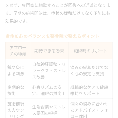
をせず、専門家に相談することが回復への近道となりま
す。早期の施術開始は、症状の緩和だけでなく予防にも
効果的です。
身体と心のバランスを整骨院で整えるポイント
アプロー
期待できる効果
施術時のサポート
チの種類
自律神経調整・リ
鍼や灸に
痛みの緩和だけでな
ラックス・ストレ
よる刺激
く心の安定も支援
ス改善
定期的な
心身リズムの安
継続的なケアで健康
施術
定、睡眠の質向上
維持をサポート
施術前後
個々の悩みに合わせ
生活習慣やストレ
のカウン
たアドバイス・フォ
ス要因の把握
セリング
ロー体制