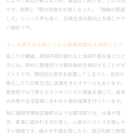
によって反応が異なるため、無理なく続けることが大切
術
です。実際に「朝の目覚めが良くなった」「頭痛が軽減
した」といった声も多く、日常生活の質向上を感じやす
い施術です。
もし体調不良を感じたなら整骨院鍼灸を検討しよう
肩こりや腰痛、原因不明の疲れなど体調不良を感じたと
きには、早めに整骨院での鍼灸施術を検討することがポ
イントです。慢性的な症状を放置してしまうと、症状が
悪化したり日常生活に支障をきたすケースもあります。
整骨院では丁寧なカウンセリングと検査を通じて、身体
の状態や生活習慣に合わせた施術提案を行っています。
特に福岡市博多区春町のような都市部では、仕事や育
児、家事に追われる方が多く、心身のバランスを崩しや
すい環境です。痛みや不調を感じたら、自己判断で無理