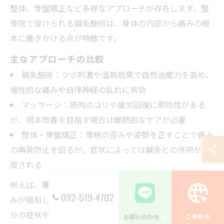
整体、骨盤矯正など多様なアプローチが存在します。整
骨院で受けられる鍼灸施術は、身体の内部から痛みの根
本に働きかける点が特徴です。
主なアプローチの比較
鍼灸施術：ツボ刺激や温熱効果で自然治癒力を高め、
慢性的な痛みや自律神経の乱れに有効
マッサージ：筋肉のコリや疲労回復に即効性がある
が、根本改善を目指す場合は継続的なケアが必要
整体・骨盤矯正：骨格の歪みや姿勢を正すことで痛み
の再発防止を図るが、症状によっては鍼灸との併用が推
奨される
例えば、腰痛に悩む方が鍼灸と整体を併用した結果、痛
092-519-4702
みが緩和し日常動作が楽になったケースもあります。自
分の症状やライフスタイルに合わせて、最適な施術を選
お問い合わせ
ご予約