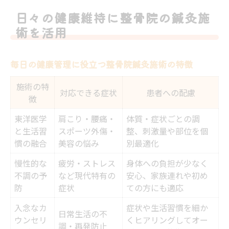
身体と心のバランスを整骨院で整えるポイ
日々の健康維持に整骨院の鍼灸施
ント
術を活用
整骨院の鍼灸施術を生活習慣改善に活かす
コツ
毎日の健康管理に役立つ整骨院鍼灸施術の特徴
鍼灸で感じる心と身体の変化が暮らしを彩る
施術の特
鍼灸施術がもたらす心身の変化と整骨院の
対応できる症状
患者への配慮
徴
役割
東洋医学
肩こり・腰痛・
体質・症状ごとの調
整骨院の鍼灸で感じるリラックス体験とは
と生活習
スポーツ外傷・
整、刺激量や部位を個
ストレス軽減を目指すなら整骨院の鍼灸施
慣の融合
美容の悩み
別最適化
術
慢性的な
疲労・ストレス
身体への負担が少なく
生活に彩りを与える整骨院鍼灸の魅力
不調の予
など現代特有の
安心、家族連れや初め
防
症状
ての方にも適応
心と身体の調和を実現する整骨院鍼灸の秘
訣
入念なカ
症状や生活習慣を細か
日常生活の不
ウンセリ
くヒアリングしてオー
身体の不調に悩むなら整骨院での新しい一歩を
調・再発防止