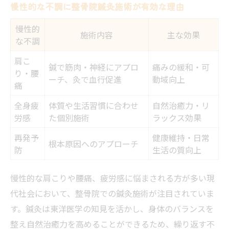
慢性的な不調に整骨院鍼灸施術が有効な理由
慢性的
施術内容
主な効果
な不調
肩こ
鍼で筋肉・神経にアプロ
痛みの緩和・可
り・腰
ーチ、灸で血行促進
動域向上
痛
全身疲
体質や生活習慣に合わせ
自然治癒力・リ
労感
た個別施術
ラックス効果
再発予
健康維持・日常
根本原因へのアプローチ
防
生活の質向上
慢性的な肩こりや腰痛、疲労感に悩まされる方が多い現
代社会において、整骨院での鍼灸施術が注目されていま
す。鍼灸は東洋医学の知見を活かし、身体のバランスを
整え自然治癒力を高めることができるため、繰り返す不