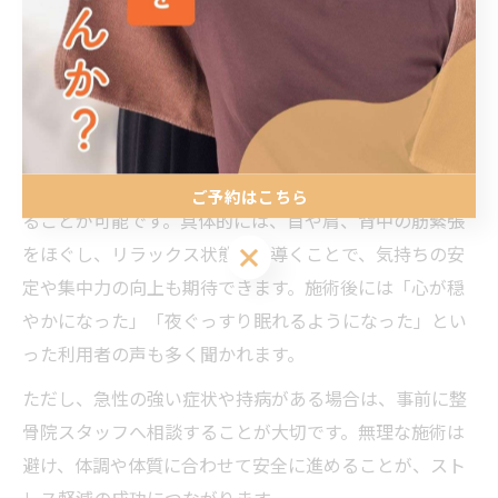
ますが、整骨院の鍼灸施術は自律神経の調整や血流改善
を通じてストレスの緩和をサポートします。特に福岡市
博多区春町の整骨院では、日々の疲れや不安を抱える方
に合わせて、個別に施術内容を調整しています。
ストレスが原因で現れる肩こりや頭痛、イライラ感など
は、鍼灸によるツボ刺激と灸の温熱効果によって和らげ
ご予約はこちら
ることが可能です。具体的には、首や肩、背中の筋緊張
ご予約はこちら
をほぐし、リラックス状態へと導くことで、気持ちの安
定や集中力の向上も期待できます。施術後には「心が穏
やかになった」「夜ぐっすり眠れるようになった」とい
った利用者の声も多く聞かれます。
ただし、急性の強い症状や持病がある場合は、事前に整
骨院スタッフへ相談することが大切です。無理な施術は
避け、体調や体質に合わせて安全に進めることが、スト
レス軽減の成功につながります。