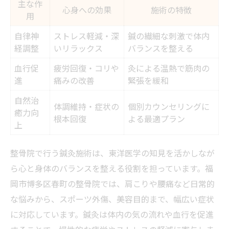
主な作
心身への効果
施術の特徴
用
自律神
ストレス軽減・深
鍼の繊細な刺激で体内
経調整
いリラックス
バランスを整える
血行促
疲労回復・コリや
灸による温熱で筋肉の
進
痛みの改善
緊張を緩和
自然治
体調維持・症状の
個別カウンセリングに
癒力向
根本回復
よる最適プラン
上
整骨院で行う鍼灸施術は、東洋医学の知見を活かしなが
ら心と身体のバランスを整える役割を担っています。福
岡市博多区春町の整骨院では、肩こりや腰痛など日常的
な悩みから、スポーツ外傷、美容目的まで、幅広い症状
に対応しています。鍼灸は体内の気の流れや血行を促進