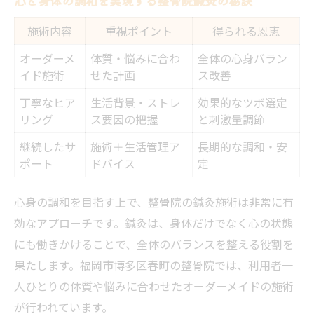
心と身体の調和を実現する整骨院鍼灸の秘訣
施術内容
重視ポイント
得られる恩恵
オーダーメ
体質・悩みに合わ
全体の心身バラン
イド施術
せた計画
ス改善
丁寧なヒア
生活背景・ストレ
効果的なツボ選定
リング
ス要因の把握
と刺激量調節
継続したサ
施術＋生活管理ア
長期的な調和・安
ポート
ドバイス
定
心身の調和を目指す上で、整骨院の鍼灸施術は非常に有
効なアプローチです。鍼灸は、身体だけでなく心の状態
にも働きかけることで、全体のバランスを整える役割を
果たします。福岡市博多区春町の整骨院では、利用者一
人ひとりの体質や悩みに合わせたオーダーメイドの施術
が行われています。