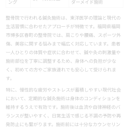
ング
ダーメイド施術
慢性的な不調に整骨院鍼灸施術が有効な理
由
整骨院で行われる鍼灸施術は、東洋医学の理論と現代の
整骨院で始める鍼灸ケアのステップガイド
生活習慣に合わせたアプローチが特徴です。福岡県福岡
身体の悩みがある方へ整骨院鍼灸のすすめ
市博多区春町の整骨院では、肩こりや腰痛、スポーツ外
傷、美容に関する悩みまで幅広く対応しています。患者
整骨院の鍼灸施術で新たな自分を発見しよ
一人ひとりの体質や症状に合わせて、鍼や灸の刺激量や
う
施術部位を丁寧に調整するため、身体への負担が少な
症状別にみる整骨院鍼灸施術の特徴一覧
く、初めての方やご家族連れでも安心して受けられま
慢性痛改善を目指す整骨院の鍼灸施術の力とは
す。
整骨院鍼灸施術で慢性痛を和らげる仕組み
特に、慢性的な疲労やストレスが蓄積しやすい現代社会
慢性痛に悩む方へ整骨院鍼灸の選び方
において、定期的な鍼灸施術は身体のコンディションを
整骨院鍼灸施術と他のアプローチ比較表
維持するうえで有効です。施術後は血流や自律神経のバ
症状改善を目指す整骨院の鍼灸ケア事例
ランスが整いやすく、日常生活で感じる不調の予防や再
慢性痛改善に役立つ整骨院鍼灸のポイント
発防止にも繋がります。施術前には十分なカウンセリン