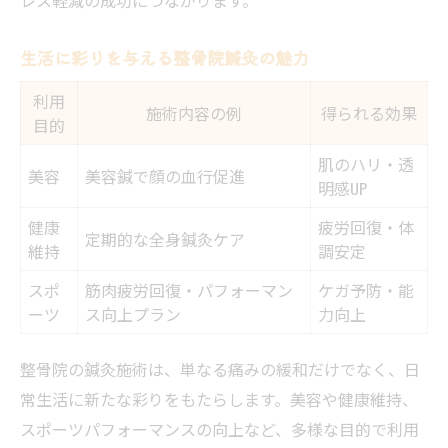
生活に彩りを与える整骨院鍼灸の魅力
利用
施術内容の例
得られる効果
目的
肌のハリ・透
美容
美容鍼で顔の血行促進
明感UP
健康
疲労回復・体
定期的な全身鍼灸ケア
維持
調安定
スポ
筋肉疲労回復・パフォーマン
ケガ予防・能
ーツ
ス向上プラン
力向上
整骨院の鍼灸施術は、単なる痛みの緩和だけでなく、日
常生活に新たな彩りをもたらします。美容や健康維持、
スポーツパフォーマンスの向上など、多様な目的で利用