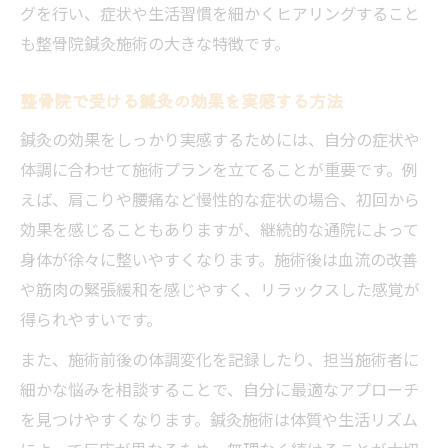
快適な毎日のための整骨院鍼灸ケアガイド
グを行い、症状や生活習慣を細かくヒアリングすること
整骨院の鍼灸施術で快適な生活を手に入れ
も整骨院鍼灸施術の大きな特徴です。
る
整骨院で受ける鍼灸の効果を実感する方法
自宅ケアと整骨院鍼灸を組み合わせる方法
整骨院の鍼灸施術を続けるメリット一覧
鍼灸の効果をしっかり実感するためには、自分の症状や
体調に合わせて施術プランを立てることが重要です。例
整骨院鍼灸で得られる日常生活の変化
えば、肩こりや腰痛など慢性的な症状の場合、初回から
整骨院鍼灸ケアの始め方と注意点まとめ
効果を感じることもありますが、継続的な通院によって
美容と健康を支える整骨院による施術法の極意
身体が徐々に整いやすくなります。施術後は血流の改善
整骨院鍼灸施術が美容と健康に与える影響
や筋肉の緊張緩和を感じやすく、リラックスした感覚が
美容目的で整骨院鍼灸を選ぶポイント
得られやすいです。
美容鍼灸と健康ケアを両立させる整骨院施
また、施術前後の体調変化を記録したり、担当施術者に
術
細かな悩みを相談することで、自分に最適なアプローチ
整骨院鍼灸施術の美容効果を比較表で解説
を見つけやすくなります。鍼灸施術は体質や生活リズム
健康美を目指す方のための整骨院鍼灸活用