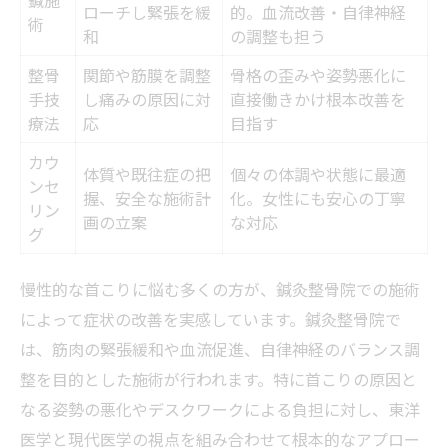
ローチし緊張を緩
的。血流改善・自律神経
術
和
の調整も担う
整骨
関節や筋膜を調整
骨格の歪みや姿勢悪化に
手技
し痛みの原因に対
直接働きかけ根本改善を
療法
応
目指す
カウ
体質や既往症の把
個々の体調や状態に最適
ンセ
握、安全な施術計
化。女性にも安心の丁寧
リン
画の立案
な対応
グ
慢性的な首こりに悩む多くの方が、鍼灸整骨院での施術
によって症状の改善を実感しています。鍼灸整骨院で
は、筋肉の緊張緩和や血流促進、自律神経のバランス調
整を目的とした施術が行われます。特に首こりの原因と
なる姿勢の悪化やデスクワークによる負担に対し、東洋
医学と現代医学の視点を組み合わせて根本的なアプロー