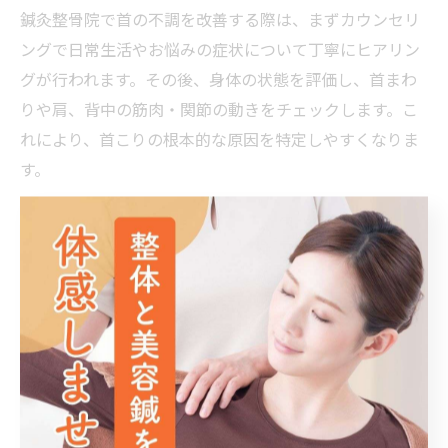
鍼灸整骨院で首の不調を改善する際は、まずカウンセリ
ングで日常生活やお悩みの症状について丁寧にヒアリン
グが行われます。その後、身体の状態を評価し、首まわ
りや肩、背中の筋肉・関節の動きをチェックします。こ
れにより、首こりの根本的な原因を特定しやすくなりま
す。
施術は、鍼やお灸を用いた東洋医学的アプローチと、整
骨による手技療法が中心です。鍼灸で筋肉の緊張を緩
め、血流を促進し、整骨で骨格や姿勢のバランスを整え
ます。施術後は、日常生活で気を付けるべき姿勢やセル
フケアのアドバイスも受けられるため、再発予防にもつ
ながります。
施術の流れとしては「相談→評価→施術→アフターフォ
ロー」のステップで進みます。初めての方でも不安なく