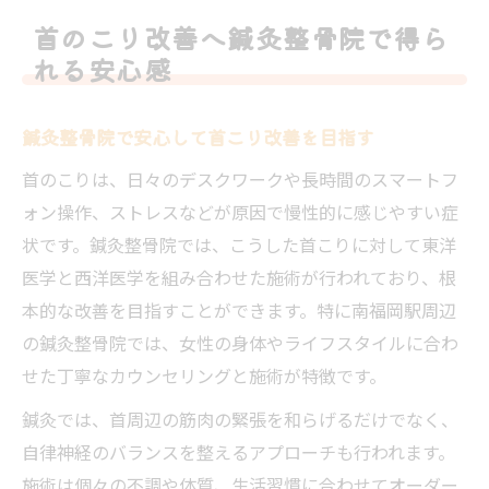
首のこりに効く鍼灸整骨院の施術例まとめ
首のこり改善へ鍼灸整骨院で得ら
慢性的な首の不調に鍼灸整骨院が有効な理由
れる安心感
慢性首こりに鍼灸整骨院が効くメカニズム
鍼灸整骨院の施術と首の不調改善の流れ
鍼灸整骨院で安心して首こり改善を目指す
首こり対策に鍼灸整骨院を活用するコツ
首のこりは、日々のデスクワークや長時間のスマートフ
鍼灸整骨院で実感できる首こりの変化とは
ォン操作、ストレスなどが原因で慢性的に感じやすい症
首の不調に悩む女性が選ぶ鍼灸整骨院
状です。鍼灸整骨院では、こうした首こりに対して東洋
医学と西洋医学を組み合わせた施術が行われており、根
首こり対策を鍼灸整骨院で始める女性におすす
本的な改善を目指すことができます。特に南福岡駅周辺
めの方法
の鍼灸整骨院では、女性の身体やライフスタイルに合わ
鍼灸整骨院で始める首こりセルフケア術
せた丁寧なカウンセリングと施術が特徴です。
女性向け鍼灸整骨院の首こり対策メニュー
鍼灸では、首周辺の筋肉の緊張を和らげるだけでなく、
首こりに悩むなら鍼灸整骨院の活用を
自律神経のバランスを整えるアプローチも行われます。
鍼灸整骨院での首こり改善体験談まとめ
施術は個々の不調や体質、生活習慣に合わせてオーダー