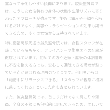
重なって悪化しやすい傾向にあります。鍼灸整骨院で
鍼灸整骨院でできる首こり予防テクニック
は、こうした女性特有の身体の状態や生活リズムに寄り
女性の首こり対処法を鍼灸整骨院で学ぶ
添ったアプローチが強みです。施術は痛みや不調を和ら
首のつらさを和らげる鍼灸整骨院の施術ポイン
げるだけでなく、美容やリラクゼーションの効果も期待
ト
できるため、多くの女性から支持されています。
首のつらさを和らげる鍼灸整骨院のコツ
特に南福岡駅周辺の鍼灸整骨院では、女性スタッフが在
鍼灸整骨院で受けられる首こり施術タイプ
籍している院も多く、プライバシーや衛生面への配慮が
一覧
徹底されています。初めての方や妊娠・産後の体調管理
女性におすすめの首こり施術法を紹介
に不安を抱える方でも、安心して通院できる環境が整っ
鍼灸整骨院で首の緊張を解消する流れ
ている点が選ばれる理由のひとつです。利用者からは
首のつらさに効く鍼灸整骨院の施術体験
「施術中にリラックスできる」「スタッフが親身に相談
に乗ってくれる」といった声も寄せられています。
また、鍼灸整骨院では、首こりだけでなく肩こりや頭
痛、全身の不調にも包括的に対応できるため、忙しい女