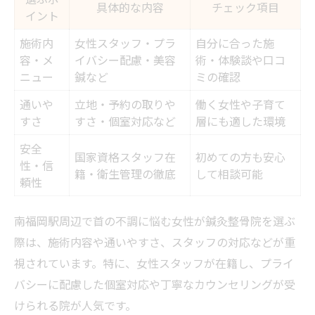
具体的な内容
チェック項目
イント
施術内
女性スタッフ・プラ
自分に合った施
容・メ
イバシー配慮・美容
術・体験談や口コ
ニュー
鍼など
ミの確認
通いや
立地・予約の取りや
働く女性や子育て
すさ
すさ・個室対応など
層にも適した環境
安全
国家資格スタッフ在
初めての方も安心
性・信
籍・衛生管理の徹底
して相談可能
頼性
南福岡駅周辺で首の不調に悩む女性が鍼灸整骨院を選ぶ
際は、施術内容や通いやすさ、スタッフの対応などが重
視されています。特に、女性スタッフが在籍し、プライ
バシーに配慮した個室対応や丁寧なカウンセリングが受
けられる院が人気です。