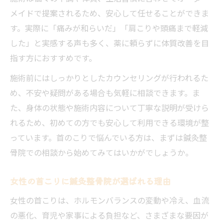
鍼灸整骨院を選ぶ際のチェックポイント
メイドで提案されるため、安心して任せることができま
鍼灸整骨院で心身のバランスを取り戻す首ケア
す。実際に「痛みが和らいだ」「肩こりや頭痛まで軽減
術
した」と実感する声も多く、薬に頼らずに体質改善を目
心身の調和を目指す鍼灸整骨院の首ケア
指す方におすすめです。
鍼灸整骨院で受ける首こり改善施術一覧
施術前にはしっかりとしたカウンセリングが行われるた
ストレス軽減に鍼灸整骨院が効果的な理由
め、不安や疑問がある場合も気軽に相談できます。ま
自律神経を整える鍼灸整骨院のアプローチ
た、身体の状態や施術内容について丁寧な説明が受けら
女性のための鍼灸整骨院首ケア体験談
れるため、初めての方でも安心して利用できる環境が整
デスクワーク女性が選ぶ鍼灸整骨院での首こり
っています。首のこりで悩んでいる方は、まずは鍼灸整
対処法
骨院での相談から始めてみてはいかがでしょうか。
デスクワーク女性に鍼灸整骨院が人気の理
女性の首こりに鍼灸整骨院が選ばれる理由
由
女性の首こりは、ホルモンバランスの変動や冷え、血流
首こり対策に役立つ鍼灸整骨院施術例一覧
の悪化、育児や家事による負担など、さまざまな要因が
仕事疲れの首に鍼灸整骨院を活かす方法