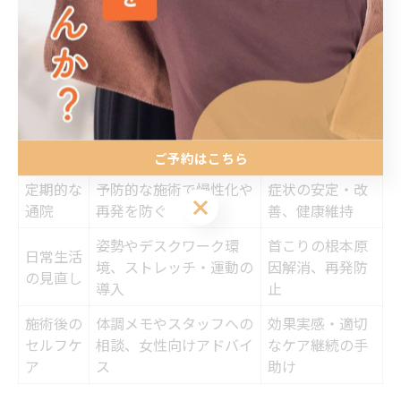
受けられるよう、痛みや刺激の強さについても個別に調
整できる体制が整っていることが多く、南福岡駅周辺で
も安心して利用できます。
首こり対策に鍼灸整骨院を活用するコツ
ポイント
具体的な内容
期待される効果
ご予約はこちら
定期的な
予防的な施術で慢性化や
症状の安定・改
ご予約はこちら
通院
再発を防ぐ
善、健康維持
姿勢やデスクワーク環
首こりの根本原
日常生活
境、ストレッチ・運動の
因解消、再発防
の見直し
導入
止
施術後の
体調メモやスタッフへの
効果実感・適切
セルフケ
相談、女性向けアドバイ
なケア継続の手
ア
ス
助け