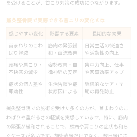
を受けることが、首こり対策の成功につながります。
鍼灸整骨院で実感できる首こりの変化とは
感じやすい変化
影響する要素
長期的な効果
首まわりのこわ
筋肉の緊張緩
日常生活の快適さ
ばり軽減
和・血流改善
や活動性の向上
頭痛や肩こり・
姿勢改善・自
集中力向上、仕事
不快感の減少
律神経の安定
や家事効率アップ
症状の個人差や
生活習慣や症
継続的なケア・早
即効性
状原因による
期の再発防止
鍼灸整骨院での施術を受けた多くの方が、首まわりのこ
わばりや重だるさの軽減を実感しています。特に、筋肉
の緊張が緩和されることで、頭痛や肩こりの症状も和ら
ぐケースが多いです。施術直後だけでなく、数日後にさ