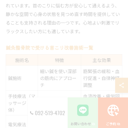
れています。首のこりに悩む方が安心して通えるよう、
静かな空間で心身の状態を見つめ直す時間を提供してい
ることも支持される理由の一つです。心地よい刺激でリ
ラックスしたい方にも適しています。
鍼灸整骨院で受ける首こり改善施術一覧
施術名
特徴
主な効果
細い鍼を使い深部
筋緊張の緩和・血
鍼施術
の筋肉にアプロー
行促進・自律神経
チ
調整
手技療法（マ
血流改善・疲労回
手技による筋肉や
ッサージ・整
復・リラクゼーシ
筋膜への刺激
体）
ョン
092-519-4702
微弱電流や温熱を
電気療法・温
痛みの緩和・血行
お問い合わせ
ご予約
用いた物理的アプ