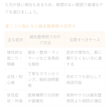
た方が良い場合もあるため、無理のない範囲で最適なケ
アを選びましょう。
首こりに悩むなら鍼灸整骨院の活用を
鍼灸整骨院でのケ
主な症状
注意すべきケース
ア方法
慢性的な
鍼灸・整体・マッ
症状が慢性化、薬に
首こり・
サージなど多角的
頼りたくない方に適
頭痛
な施術
する
丁寧なカウンセリ
女性・初
初めてでも安心して
ング、施術説明重
心者
相談可能
視
急性症
医療機関での診断
発熱やケガは鍼灸整
状・外傷
が最優先
骨院より病院が適応