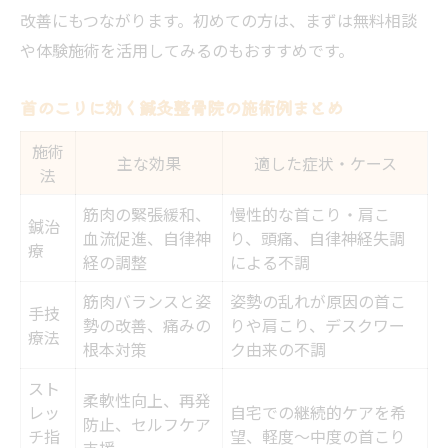
改善にもつながります。初めての方は、まずは無料相談
や体験施術を活用してみるのもおすすめです。
首のこりに効く鍼灸整骨院の施術例まとめ
施術
主な効果
適した症状・ケース
法
筋肉の緊張緩和、
慢性的な首こり・肩こ
鍼治
血流促進、自律神
り、頭痛、自律神経失調
療
経の調整
による不調
筋肉バランスと姿
姿勢の乱れが原因の首こ
手技
勢の改善、痛みの
りや肩こり、デスクワー
療法
根本対策
ク由来の不調
スト
柔軟性向上、再発
レッ
自宅での継続的ケアを希
防止、セルフケア
チ指
望、軽度～中度の首こり
支援