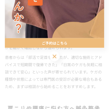
ています。
南福岡駅周辺の鍼灸整骨院では、スポーツをする学生や
社会人、シニア世代まで幅広い年齢層が利用していま
す。ケガの再発防止やパフォーマンス向上のために、ス
トレッチやトレーニング指導も充実している点が特徴で
す。安全面にも配慮し、施術の際は痛みや違和感がない
ご予約はこちら
かを細かく確認しながら進められます。
ご予約はこちら
患者からは「部活で足首を痛めたが、適切な施術とアド
バイスで短期間で復帰できた」「日常のケガも気軽に相
談できて安心」といった声が寄せられています。ケガの
種類や状態によっては専門医の受診が必要な場合もある
ため、まずは相談から始めることをおすすめします。
肩こりや腰痛に悩む方へ鍼灸整骨