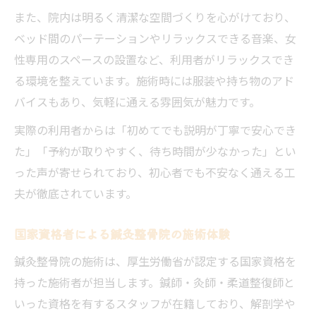
鍼灸整骨院の施術で体調が整う仕組み
また、院内は明るく清潔な空間づくりを心がけており、
生活習慣と鍼灸整骨院の施術の関係性
ベッド間のパーテーションやリラックスできる音楽、女
鍼灸整骨院での継続通院がもたらす効果
性専用のスペースの設置など、利用者がリラックスでき
症状に合わせた鍼灸整骨院の活用方法
る環境を整えています。施術時には服装や持ち物のアド
体調管理に役立つ鍼灸整骨院のセルフケア
バイスもあり、気軽に通える雰囲気が魅力です。
実際の利用者からは「初めてでも説明が丁寧で安心でき
た」「予約が取りやすく、待ち時間が少なかった」とい
った声が寄せられており、初心者でも不安なく通える工
夫が徹底されています。
国家資格者による鍼灸整骨院の施術体験
鍼灸整骨院の施術は、厚生労働省が認定する国家資格を
持った施術者が担当します。鍼師・灸師・柔道整復師と
いった資格を有するスタッフが在籍しており、解剖学や