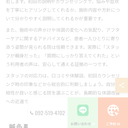
右します。初回の説明やカウンセリングで、悩みや症状
を丁寧にヒアリングしてくれるか、施術内容や方針につ
いて分かりやすく説明してくれるかが重要です。
また、施術中の声かけや体調の変化への気配り、アフタ
ーケアに関するアドバイスなど、患者一人ひとりに寄り
添う姿勢が見られる院は信頼できます。実際に「スタッ
フが親身だった」「質問にしっかり答えてくれた」とい
う利用者の声は、安心して通える証拠の一つです。
スタッフの対応力は、口コミや体験談、初回カウンセリ
ング時の印象などから総合的に判断しましょう。自分と
相性が良いと感じる院を選ぶことが、長期的な体調改善
への近道です。
092-519-4702
お問い合わせ
ご予約
鍼灸整骨院で体調改善を目指すな