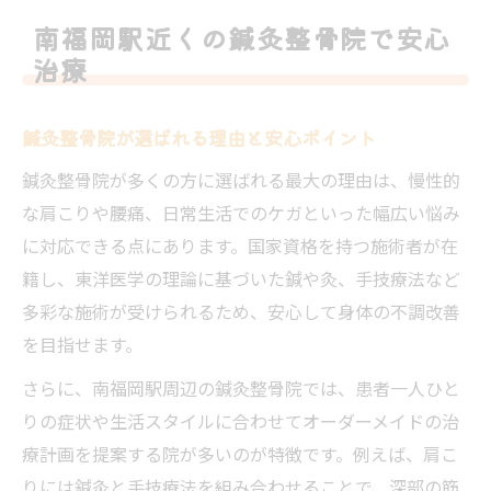
慢性的な痛みに鍼灸整骨院の施術が活躍
南福岡駅近くの鍼灸整骨院で安心
鍼灸整骨院の施術で慢性痛が和らぐ理由
治療
肩こりや腰痛に強い鍼灸整骨院の特徴
鍼灸整骨院の施術内容と効果的な利用法
鍼灸整骨院が選ばれる理由と安心ポイント
根本改善を目指す鍼灸整骨院のアプローチ
鍼灸整骨院が多くの方に選ばれる最大の理由は、慢性的
スポーツや日常のケガにも鍼灸整骨院が有
な肩こりや腰痛、日常生活でのケガといった幅広い悩み
効
に対応できる点にあります。国家資格を持つ施術者が在
籍し、東洋医学の理論に基づいた鍼や灸、手技療法など
肩こりや腰痛に悩む方へ鍼灸整骨院の選び方
多彩な施術が受けられるため、安心して身体の不調改善
鍼灸整骨院選びで見るべき３つの視点
を目指せます。
施術実績豊富な鍼灸整骨院を選ぶ秘訣
さらに、南福岡駅周辺の鍼灸整骨院では、患者一人ひと
口コミから学ぶ鍼灸整骨院の選択ポイント
りの症状や生活スタイルに合わせてオーダーメイドの治
鍼灸整骨院の施術方法と適切な判断基準
療計画を提案する院が多いのが特徴です。例えば、肩こ
安心して通える鍼灸整骨院の見分け方
りには鍼灸と手技療法を組み合わせることで、深部の筋