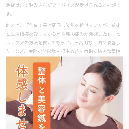
活背景まで踏み込んだアドバイスが受けられると好評で
す。
例えば、「仕事で長時間同じ姿勢を続けていたが、施術
と生活指導を受けてから肩や腰の痛みが激減した」「セ
ルフケアの方法を教えてもらい、日常的な不調が改善し
た」など、実際の体験談も根本改善を目指す鍼灸整骨院
ならではの利点です。
スポーツや日常のケガにも鍼灸整骨院が有効
鍼灸整骨院は、スポーツによる捻挫や肉離れ、日常生活
での転倒や打撲といったケガにも対応しています。急性
期の応急処置から、回復期のリハビリまで一貫してサポ
ート可能です。痛みや腫れの軽減、可動域の回復を目指
す施術が行われるため、早期復帰を希望する方にも適し