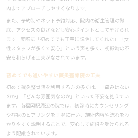
鍼灸整骨院で受ける東洋医学の魅力解説
肉までアプローチしやすくなります。
鍼灸整骨院で体感できる東洋医学の考え方
また、予約制やネット予約対応、院内の衛生管理の徹
東洋医学を活かす鍼灸整骨院の施術の魅力
底、アクセスの良さなども安心ポイントとして挙げられ
鍼灸整骨院で得られる身体バランスの調整
ます。実際に「初めてでも丁寧に説明してくれた」「女
伝統と現代が融合する鍼灸整骨院の魅力
性スタッフが多くて安心」という声も多く、初診時の不
鍼灸整骨院の施術で感じるリラックス効果
安を和らげる工夫がなされています。
南福岡駅周辺で信頼できる鍼灸整骨院探し
初めてでも通いやすい鍼灸整骨院の工夫
鍼灸整骨院の信頼性を見極めるポイント
初めて鍼灸整骨院を利用する方の多くは、「痛みはない
南福岡駅近辺で鍼灸整骨院を比較する方法
のか」「どんな雰囲気なのか」といった不安を抱えてい
鍼灸整骨院の口コミや評判を活かすコツ
ます。南福岡駅周辺の院では、初診時にカウンセリング
予約やアクセス便利な鍼灸整骨院の探し方
や症状のヒアリングを丁寧に行い、施術内容や流れをわ
鍼灸整骨院選びで大切なスタッフの対応力
かりやすく説明することで、安心して施術を受けられる
鍼灸整骨院で体調改善を目指すならこの方法
よう配慮されています。