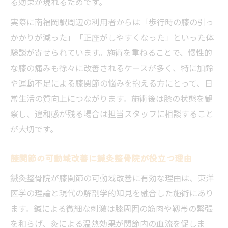
る効果が現れるためです。
実際に南福岡駅周辺の利用者からは「歩行時の膝の引っ
かかりが減った」「正座がしやすくなった」といった体
験談が寄せられています。施術を重ねることで、慢性的
な膝の痛みも徐々に改善されるケースが多く、特に加齢
や運動不足による膝関節の悩みを抱える方にとって、日
常生活の質向上につながります。施術後は膝の状態を観
察し、違和感が残る場合は担当スタッフに相談すること
が大切です。
膝関節の可動域改善に鍼灸整骨院が役立つ理由
鍼灸整骨院が膝関節の可動域改善に有効な理由は、東洋
医学の理論と現代の解剖学的知見を融合した施術にあり
ます。鍼による微細な刺激は膝周囲の筋肉や靱帯の緊張
を和らげ、灸による温熱効果が関節内の血流を促しま