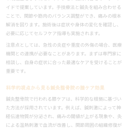
加齢による膝トラブルも自然な施術で安心サポ
イドで提案しています。手技療法と鍼灸を組み合わせる
ート
ことで、関節や筋肉のバランス調整ができ、痛みの根本
加齢による膝不調は鍼灸整骨院でじっくり
解消を図ります。施術後は症状や身体の変化を確認し、
ケア
必要に応じてセルフケア指導も実施されます。
自然な施術を重視する鍼灸整骨院の膝サポ
注意点としては、急性の炎症や重度の外傷の場合、医療
ート
機関との連携が必要なことがあります。まずは専門家に
シニア世代に鍼灸整骨院が選ばれる膝サポ
相談し、自身の症状に合った最適なケアを受けることが
ート
重要です。
軟骨の摩耗対策に鍼灸整骨院ができること
副作用の少ない鍼灸整骨院の膝トラブル施
科学的視点から見る鍼灸整骨院の膝ケア効果
術
鍼灸整骨院で行われる膝ケアは、科学的な根拠に基づい
日常動作向上へ向けた鍼灸整骨院の膝アプロー
た方法が採用されています。例えば、鍼刺激によって神
チ
経伝達物質が分泌され、痛みの閾値が上がる現象や、灸
鍼灸整骨院で膝関節を動かしやすい体に導
による温熱刺激で血流が改善し、関節周囲の組織修復が