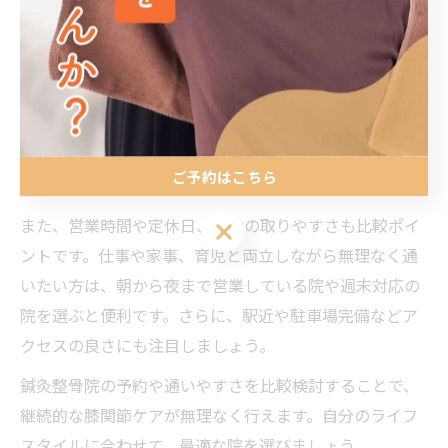
鍼灸整骨院の予約や通いやすさを比較検討
膝の痛みや関節の不調で通院を検討する際、鍼灸整骨院
の予約方法や通いやすさも重要な選定基準となります。
南福岡駅周辺には、電話やウェブ予約、LINE予約など多
様な予約方法を導入している院も多く、忙しい方でもス
ご予約はこちら
ムーズに通院しやすい環境が整っています。
また、営業時間や定休日、予約の取りやすさも比較ポイ
ご予約はこちら
ントです。仕事や家事、育児と両立しながら無理なく通
いたい方は、朝から夜まで営業している院や週末対応の
院を選ぶと便利です。さらに、駅近や駐車場完備などア
クセスの良さにも注目しましょう。
鍼灸整骨院の予約や通いやすさを比較検討することで、
継続的な膝関節ケアが無理なく行えます。自分のライフ
スタイルに合わせて、最適な院を選びましょう。