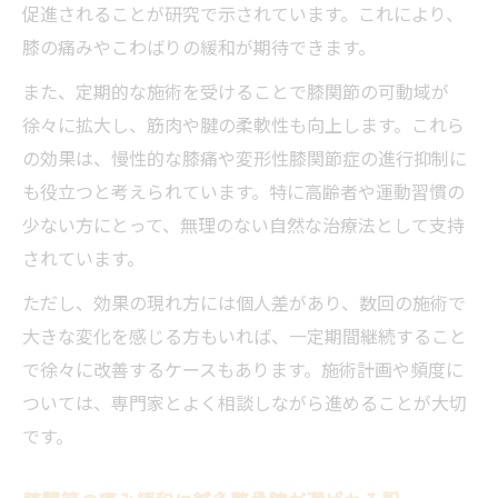
く
促進されることが研究で示されています。これにより、
日常動作が快適になる鍼灸整骨院の膝施術
膝の痛みやこわばりの緩和が期待できます。
鍼灸整骨院による膝の可動域改善サポート
また、定期的な施術を受けることで膝関節の可動域が
生活シーンで役立つ膝ケアを鍼灸整骨院で
徐々に拡大し、筋肉や腱の柔軟性も向上します。これら
実践
の効果は、慢性的な膝痛や変形性膝関節症の進行抑制に
も役立つと考えられています。特に高齢者や運動習慣の
膝筋力強化に鍼灸整骨院が取り入れる方法
少ない方にとって、無理のない自然な治療法として支持
されています。
ただし、効果の現れ方には個人差があり、数回の施術で
大きな変化を感じる方もいれば、一定期間継続すること
で徐々に改善するケースもあります。施術計画や頻度に
ついては、専門家とよく相談しながら進めることが大切
です。