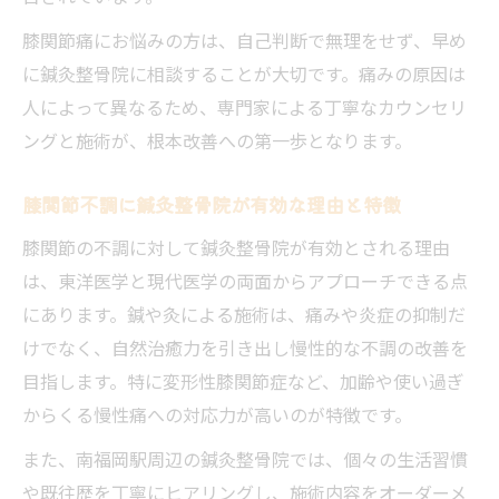
膝の痛みを見逃さない鍼灸整骨院のアプロ
膝関節痛にお悩みの方は、自己判断で無理をせず、早め
ーチ
に鍼灸整骨院に相談することが大切です。痛みの原因は
鍼灸整骨院で膝違和感を改善する日常習慣
人によって異なるため、専門家による丁寧なカウンセリ
ングと施術が、根本改善への第一歩となります。
初回体験でわかる鍼灸整骨院の膝ケア効果
鍼灸整骨院が膝関節に与える変化と実感ポイン
膝関節不調に鍼灸整骨院が有効な理由と特徴
ト
膝関節の不調に対して鍼灸整骨院が有効とされる理由
鍼灸整骨院施術後の膝の変化を体感する
は、東洋医学と現代医学の両面からアプローチできる点
膝関節の可動域改善に鍼灸整骨院が役立つ
にあります。鍼や灸による施術は、痛みや炎症の抑制だ
理由
けでなく、自然治癒力を引き出し慢性的な不調の改善を
実際に感じる鍼灸整骨院の膝ケア持続効果
目指します。特に変形性膝関節症など、加齢や使い過ぎ
鍼灸整骨院なら膝の違和感も段階的に改善
からくる慢性痛への対応力が高いのが特徴です。
膝痛緩和で日常動作が楽になる鍼灸整骨院
また、南福岡駅周辺の鍼灸整骨院では、個々の生活習慣
の力
や既往歴を丁寧にヒアリングし、施術内容をオーダーメ