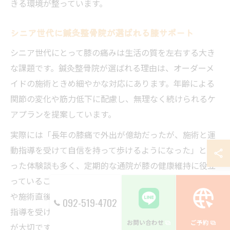
きる環境が整っています。
シニア世代に鍼灸整骨院が選ばれる膝サポート
シニア世代にとって膝の痛みは生活の質を左右する大き
な課題です。鍼灸整骨院が選ばれる理由は、オーダーメ
イドの施術ときめ細やかな対応にあります。年齢による
関節の変化や筋力低下に配慮し、無理なく続けられるケ
アプランを提案しています。
実際には「長年の膝痛で外出が億劫だったが、施術と運
動指導を受けて自信を持って歩けるようになった」とい
った体験談も多く、定期的な通院が膝の健康維持に役立
っていることが分かります。注意点として、急激な運動
や施術直後の過度な動作は控える必要があり、専門家の
092-519-4702
指導を受けながら無理のないペースで改善を目指すこと
お問い合わせ
ご予約
が大切です。