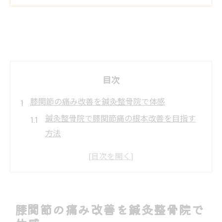
目次
膝関節の痛み改善を鍼灸整骨院で体感
鍼灸整骨院で膝関節痛の根本改善を目指す
方法
膝関節不調に鍼灸整骨院が有効な理由と特
徴
科学的視点から見る鍼灸整骨院の膝ケア効
果
膝関節の痛み改善を鍼灸整骨院で
膝関節の痛み緩和に鍼灸整骨院が選ばれる