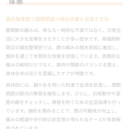
体感
訳
実体験から知る鍼灸整骨院の膝施術の流れ
鍼灸整骨院で膝関節痛の根本改善を目指す方法
南福岡駅周辺で膝ケアに強い鍼灸整骨院を選ぶ
膝関節の痛みは、単なる一時的な不調ではなく、日常生
方法
活に大きな支障をきたすことが多い症状です。南福岡駅
膝関節専門の鍼灸整骨院を選ぶポイント
周辺の鍼灸整骨院では、膝の痛みの根本原因に着目し、
南福岡駅近くで信頼できる鍼灸整骨院の探
施術を通じて本質的な改善を目指しています。表面的な
し方
痛みの緩和だけでなく、筋肉や関節のバランスを整え、
口コミが高評価の鍼灸整骨院選定術
身体全体の巡りを意識したケアが特徴です。
膝ケア重視の鍼灸整骨院で注意したい点
具体的には、鍼や灸を用いた刺激で血流を促進し、関節
鍼灸整骨院の予約や通いやすさを比較検討
周囲の筋肉の緊張を緩和します。さらに、日常動作や姿
膝の違和感に悩むなら鍼灸整骨院の活用が鍵
勢の癖をチェックし、再発を防ぐための生活指導も行っ
膝の違和感を感じたら鍼灸整骨院へ相談し
ています。施術を重ねることで、膝の可動域が向上し、
よう
痛みの軽減や歩行時の安定感が得られるケースが多数報
鍼灸整骨院による膝関節早期ケアの重要性
告されています。