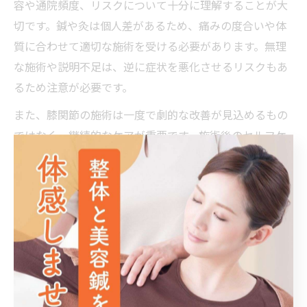
容や通院頻度、リスクについて十分に理解することが大
切です。鍼や灸は個人差があるため、痛みの度合いや体
質に合わせて適切な施術を受ける必要があります。無理
な施術や説明不足は、逆に症状を悪化させるリスクもあ
るため注意が必要です。
また、膝関節の施術は一度で劇的な改善が見込めるもの
ではなく、継続的なケアが重要です。施術後のセルフケ
アや日常生活の改善指導をしっかり行ってくれる院を選
びましょう。例えば、自宅でできるストレッチや筋力ト
レーニング、日常動作の注意点などもアドバイスしてく
れるところが理想的です。
膝ケア重視の院を選ぶ際は、施術前の説明やリスク管
理、アフターフォローの有無に注目してください。安全
で効果的な膝関節ケアを継続するためのポイントです。