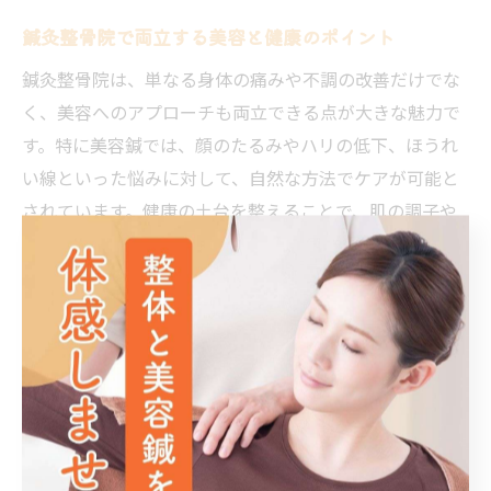
鍼灸整骨院で両立する美容と健康のポイント
鍼灸整骨院は、単なる身体の痛みや不調の改善だけでな
く、美容へのアプローチも両立できる点が大きな魅力で
す。特に美容鍼では、顔のたるみやハリの低下、ほうれ
い線といった悩みに対して、自然な方法でケアが可能と
されています。健康の土台を整えることで、肌の調子や
血流が改善し、内側から美しさを引き出す効果が期待で
きるのです。
国家資格を持つ施術者による丁寧なカウンセリングと衛
生管理も、安心して施術を受けられる理由のひとつで
す。たとえば、肩こりや眼精疲労に悩む方が美容鍼を受
けたことで、顔色が明るくなったり、表情がやわらいだ
という声も多く聞かれます。美容と健康を同時に叶えた
い方は、鍼灸整骨院の総合的なケアをぜひ体験してみて