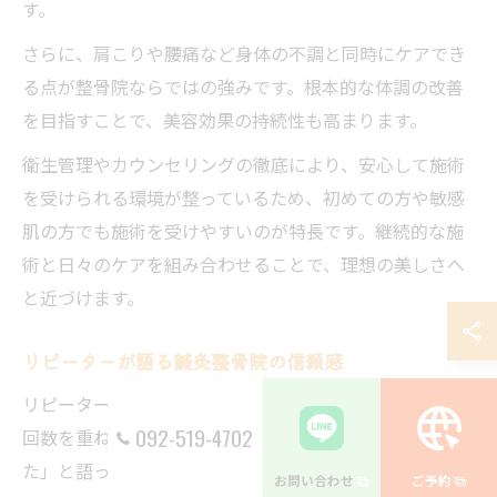
す。
さらに、肩こりや腰痛など身体の不調と同時にケアでき
る点が整骨院ならではの強みです。根本的な体調の改善
を目指すことで、美容効果の持続性も高まります。
衛生管理やカウンセリングの徹底により、安心して施術
を受けられる環境が整っているため、初めての方や敏感
肌の方でも施術を受けやすいのが特長です。継続的な施
術と日々のケアを組み合わせることで、理想の美しさへ
と近づけます。
リピーターが語る鍼灸整骨院の信頼感
リピーターの方々は「一度の施術でも変化を感じたが、
092-519-4702
回数を重ねるごとに肌の調子や身体の軽さが安定してき
た」と語っています。春町エリアの鍼灸整骨院では、丁
お問い合わせ
ご予約