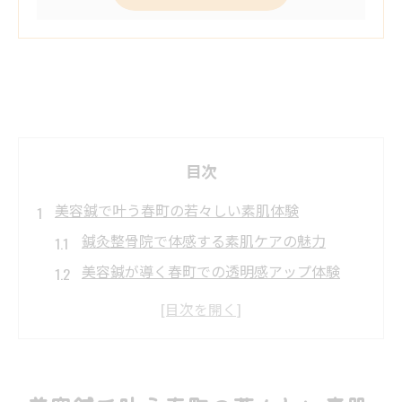
目次
美容鍼で叶う春町の若々しい素肌体験
鍼灸整骨院で体感する素肌ケアの魅力
美容鍼が導く春町での透明感アップ体験
鍼灸整骨院の施術で若々しさをサポート
素肌のハリを引き出す鍼灸整骨院の工夫
春町女性が注目する美容鍼の実力とは
鍼灸整骨院が導く肌ハリ改善の秘密