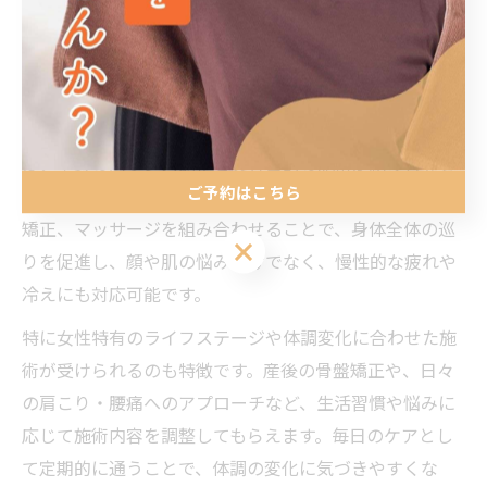
ください。
春町女性が選ぶ鍼灸整骨院の全身ケア法
博多区春町エリアで女性に選ばれている鍼灸整骨院で
は、全身のバランス調整と美容目的の施術が組み合わさ
ご予約はこちら
れたメニューが充実しています。例えば、美容鍼と骨盤
矯正、マッサージを組み合わせることで、身体全体の巡
ご予約はこちら
りを促進し、顔や肌の悩みだけでなく、慢性的な疲れや
冷えにも対応可能です。
特に女性特有のライフステージや体調変化に合わせた施
術が受けられるのも特徴です。産後の骨盤矯正や、日々
の肩こり・腰痛へのアプローチなど、生活習慣や悩みに
応じて施術内容を調整してもらえます。毎日のケアとし
て定期的に通うことで、体調の変化に気づきやすくな