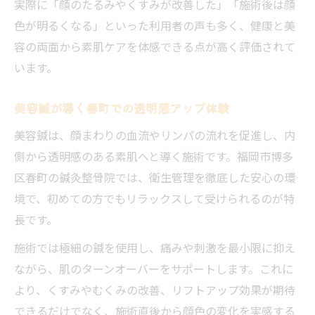
実際に「顔のたるみやくすみが改善した」「施術後は顔
たるみやくすみに悩む方へ新しいアプローチ
色が明るくなる」といった利用者の声も多く、健康と美
鍼灸整骨院で始めるたるみ・くすみ対策法
容の両面から素肌ケアを体感できる点が高く評価されて
美容鍼が叶える明るい印象の肌作り
います。
鍼灸整骨院で受ける新感覚の美肌アプロー
チ
美容鍼が導く春町での透明感アップ体験
年齢サインに鍼灸整骨院ができること
美容鍼は、顔まわりの血流やリンパの流れを促進し、内
悩みに合わせた鍼灸整骨院の提案力とは
側から透明感のある素肌へと導く施術です。福岡市博多
施術実感から知る美容鍼の効果と魅力
区春町の鍼灸整骨院では、衛生管理を徹底した安心の環
鍼灸整骨院の体験談から見える美容鍼効果
境で、初めての方でもリラックスして受けられるのが特
長です。
実際の声でわかる鍼灸整骨院の魅力とは
美容鍼後の変化を鍼灸整骨院で体感する
施術では極細の鍼を使用し、痛みや刺激を最小限に抑え
鍼灸整骨院で叶う施術効果とその理由
ながら、肌のターンオーバーをサポートします。これに
より、くすみやむくみの改善、リフトアップ効果が期待
リピーターが語る鍼灸整骨院の信頼感
できるだけでなく、施術直後から顔色の変化を実感する
身体ケアも叶える鍼灸整骨院のトータル対策