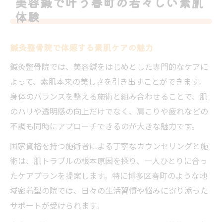
美容鍼で叶う春町の若々しい素肌
鍼灸整骨院で肌ハリが変わる理由を解説
体験
美容鍼と鍼灸整骨院の相乗効果に注目
肌トラブルも鍼灸整骨院が根本からケア
鍼灸整骨院で体感する素肌ケアの魅力
年齢肌に悩む方に鍼灸整骨院が選ばれる訳
鍼灸整骨院では、美容鍼をはじめとした専門的なケアに
鍼灸整骨院で実感するリフトアップの秘密
よって、素肌本来の美しさを引き出すことができます。
身体のバランスを整える施術と組み合わせることで、肌
春町エリアで美容と健康を手に入れる方法
のハリや透明感の向上だけでなく、肩こりや疲れなどの
鍼灸整骨院で両立する美容と健康のポイン
不調も同時にアプローチできるのが大きな魅力です。
ト
春町女性が選ぶ鍼灸整骨院の全身ケア法
国家資格を持つ施術者による丁寧なカウンセリングと施
術は、肌トラブルの根本原因を探り、一人ひとりに合っ
健康維持と美肌作りに鍼灸整骨院が最適
たケアプランを提案します。特に博多区春町のような地
肩こりや肌悩みも鍼灸整骨院でトータル対
域密着型の院では、日々の生活習慣や悩みに寄り添った
応
サポートが受けられます。
生活に馴染む鍼灸整骨院の美容鍼体験とは