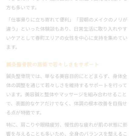
方も多いです。
鍼灸整骨院で心身の不調も同時にケア
「仕事帰りに立ち寄れて便利」「翌朝のメイクのノリが
美容と健康をサポートする鍼灸整骨院の特
違う」といった体験談もあり、日常生活に取り入れやす
徴
いケアとして春町エリアの女性を中心に支持を集めてい
肩こり・眼精疲労にも鍼灸整骨院が有効
ます。
全身ケアに強い鍼灸整骨院の施術法
美容鍼と身体調整の相乗効果を追求
鍼灸整骨院の施術で若々しさをサポート
鍼灸整骨院では、単なる美容目的にとどまらず、身体全
体の調整を通じて若々しさを維持するサポートを行って
います。美容鍼と整体やマッサージを組み合わせること
で、表面的なケアだけでなく、体調の根本改善を目指せ
る点が特徴です。
特に、肩こりや眼精疲労、慢性的な疲れが肌の状態に影
響を与えることも多いため、全身のバランスを整えるこ