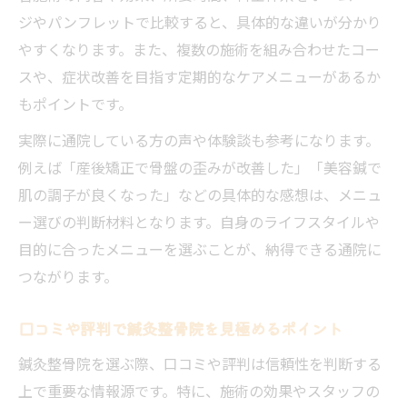
ジやパンフレットで比較すると、具体的な違いが分かり
営業時間や予約対応で見極める安心ポイン
やすくなります。また、複数の施術を組み合わせたコー
ト
スや、症状改善を目指す定期的なケアメニューがあるか
カウンセリングが丁寧な鍼灸整骨院の良さ
もポイントです。
家事や育児と両立できる通院方法とは
実際に通院している方の声や体験談も参考になります。
家事や育児と両立できる鍼灸整骨院の選び
例えば「産後矯正で骨盤の歪みが改善した」「美容鍼で
方
肌の調子が良くなった」などの具体的な感想は、メニュ
予約しやすい鍼灸整骨院の通院スタイル提
ー選びの判断材料となります。自身のライフスタイルや
案
目的に合ったメニューを選ぶことが、納得できる通院に
子連れでも安心して利用できる鍼灸整骨院
つながります。
忙しい方に便利な鍼灸整骨院のサービス例
スキマ時間で通える鍼灸整骨院の工夫紹介
口コミや評判で鍼灸整骨院を見極めるポイント
女性施術者在籍の鍼灸整骨院を選ぶ理由
鍼灸整骨院を選ぶ際、口コミや評判は信頼性を判断する
女性施術者が在籍する鍼灸整骨院の安心感
上で重要な情報源です。特に、施術の効果やスタッフの