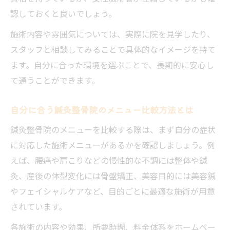
は
認しておくと良いでしょう。
肩こりや腰痛に強い鍼灸整骨院の特徴を探る
施術内容や雰囲気については、実際に院を見学したり、
肩こりや腰痛に特化した鍼灸整骨院の選び
スタッフと相談してみることで具体的なイメージを持て
方
ます。自分に合った環境を選ぶことで、長期的に安心し
慢性的な痛みを改善する鍼灸整骨院の施術
て通うことができます。
法
鍼灸整骨院で受ける骨盤矯正や整体の違い
自分に合う鍼灸整骨院のメニュー比較方法とは
国家資格者が在籍する鍼灸整骨院の安心感
鍼灸整骨院のメニューを比較する際は、まず自分の症状
症状別に選ぶ鍼灸整骨院のアプローチ方法
に対応した施術メニューがあるかを確認しましょう。例
安心して通える鍼灸整骨院のポイント解説
えば、腰痛や肩こりなどの慢性的な不調には整体や鍼
灸、産後の体型変化には骨盤矯正、美容目的には美容鍼
鍼灸整骨院を安心して選ぶための確認事項
やフェイシャルケアなど、目的ごとに最適な施術が用意
女性施術者やスタッフ構成のチェック方法
されています。
プライバシーや相談しやすさがある院の特
各施術の内容や効果、所要時間、料金体系をホームペー
徴