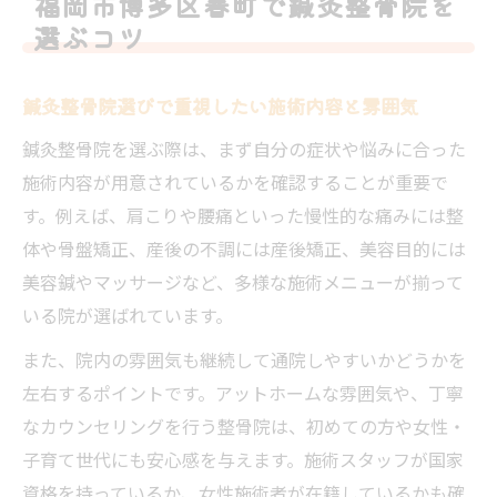
福岡市博多区春町で鍼灸整骨院を
鍼灸整骨院の通いやすさを左右する予約体
選ぶコツ
制
女性や子育て世代が安心できる鍼灸整骨院
鍼灸整骨院選びで重視したい施術内容と雰囲気
選び
鍼灸整骨院を選ぶ際は、まず自分の症状や悩みに合った
多彩なメニューが魅力の鍼灸整骨院体験談
施術内容が用意されているかを確認することが重要で
鍼灸整骨院の多様な施術メニュー体験の感
す。例えば、肩こりや腰痛といった慢性的な痛みには整
想
体や骨盤矯正、産後の不調には産後矯正、美容目的には
美容から不調ケアまで鍼灸整骨院の幅広い
美容鍼やマッサージなど、多様な施術メニューが揃って
対応
いる院が選ばれています。
骨盤矯正や整体も受けられる鍼灸整骨院の
また、院内の雰囲気も継続して通院しやすいかどうかを
魅力
左右するポイントです。アットホームな雰囲気や、丁寧
ライフスタイルに合わせた鍼灸整骨院の選
なカウンセリングを行う整骨院は、初めての方や女性・
び方
子育て世代にも安心感を与えます。施術スタッフが国家
初回体験で実感できる鍼灸整骨院の効果と
資格を持っているか、女性施術者が在籍しているかも確