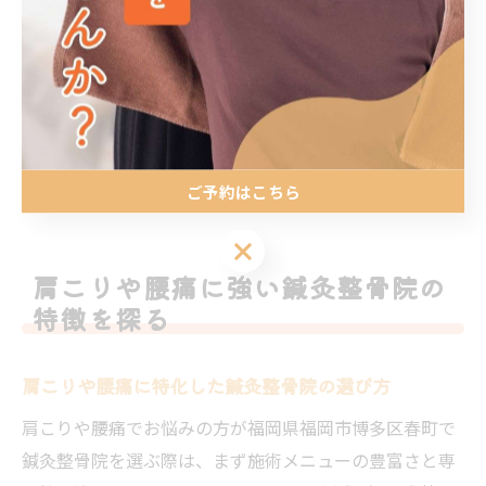
には個人差があるため、継続して通院することや、自宅
でのケアも併用することが重要です。
初回体験時には、不明点や不安点を遠慮せずスタッフに
相談しましょう。施術内容や通院の目安、注意点につい
てしっかり説明を受けることで、納得して施術を継続で
きる環境が整います。
ご予約はこちら
ご予約はこちら
肩こりや腰痛に強い鍼灸整骨院の
特徴を探る
肩こりや腰痛に特化した鍼灸整骨院の選び方
肩こりや腰痛でお悩みの方が福岡県福岡市博多区春町で
鍼灸整骨院を選ぶ際は、まず施術メニューの豊富さと専