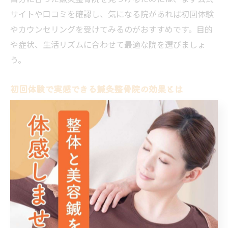
サイトや口コミを確認し、気になる院があれば初回体験
やカウンセリングを受けてみるのがおすすめです。目的
や症状、生活リズムに合わせて最適な院を選びましょ
う。
初回体験で実感できる鍼灸整骨院の効果とは
初回体験では、鍼灸整骨院の施術効果を実際に体感でき
る貴重な機会です。多くの院では、症状や悩みに合わせ
たカウンセリングを丁寧に行い、その上で最適な施術メ
ニューを提案してくれるため、安心して施術を受けられ
ます。
体験後には「身体が軽くなった」「痛みが和らいだ」な
ど即効性を実感する方も多く、定期的な通院によって慢
性的な悩みの改善を目指せます。ただし、効果の感じ方