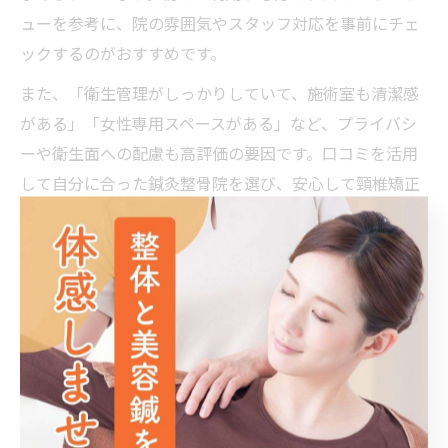
ューを参考に、院の雰囲気やスタッフ対応を事前にチェ
ックするのがおすすめです。
また、「衛生管理がしっかりしていて、施術室も清潔感
がある」「女性専用スペースがある」など、プライバシ
ーや衛生面への配慮も高評価の要因です。口コミを活用
して自分に合った鍼灸整骨院を選び、安心して頸椎矯正
を受けるための参考にしましょう。
予約前に知るべき鍼灸整骨院での
頸椎矯正ポイント
鍼灸整骨院予約前に確認したい頸椎矯正の流れ
頸椎矯正を南福岡駅周辺の鍼灸整骨院で受ける際は、ま