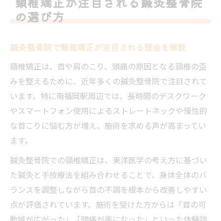
頸椎矯正が注目される鍼灸整骨院
女性に人気の鍼灸整骨院の選び方と口コミ
の選び方
活用法
南福岡駅周辺で評判の鍼灸整骨院の探し方
鍼灸整骨院で頸椎矯正が注目される理由を解説
首の痛みに悩む女性へ鍼灸整骨院の施術体験記
頸椎矯正は、首や肩のこり、頭痛の原因となる頸椎の歪
鍼灸整骨院で頸椎矯正を体験した女性の声
みを整えるために、近年多くの鍼灸整骨院で注目されて
首の痛みに効く鍼灸整骨院の施術内容とは
います。特に南福岡駅周辺では、長時間のデスクワーク
鍼灸整骨院で感じた頸椎矯正の効果と実感
やスマートフォン使用によるストレートネックや慢性的
施術後に首こり改善を実感した体験談を紹
な首こりに悩む方が増え、施術を求める声が高まってい
介
ます。
鍼灸整骨院の口コミから見える安心ポイン
鍼灸整骨院での頸椎矯正は、東洋医学の考え方に基づい
ト
た鍼灸と手技療法を組み合わせることで、身体全体のバ
予約前に知るべき鍼灸整骨院での頸椎矯正ポイ
ランスを調整しながら首の不調を根本から改善しやすい
ント
点が評価されています。施術を受けた方からは「首の可
鍼灸整骨院予約前に確認したい頸椎矯正の
動域が広がった」「頭痛が楽になった」といった体験談