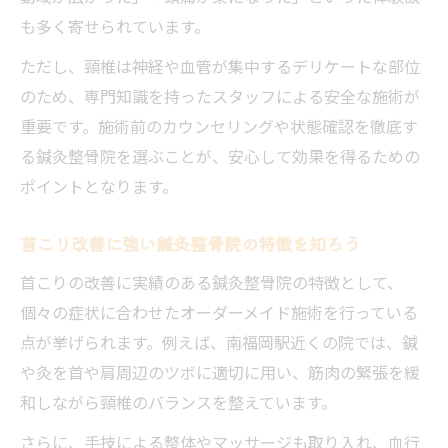
流れ
も多く寄せられています。
安全な頸椎矯正を受けるための鍼灸整骨院
ただし、頸椎は神経や血管が集中するデリケートな部位
選び
のため、専門知識を持ったスタッフによる安全な施術が
予約時に注意したい鍼灸整骨院の施術ポイ
重要です。施術前のカウンセリングや状態確認を徹底す
ント
る鍼灸整骨院を選ぶことが、安心して効果を得るための
女性が安心して通える鍼灸整骨院の選択法
ポイントとなります。
鍼灸整骨院で事前相談する際のチェック項
首こり改善に強い鍼灸整骨院の特徴を知ろう
目
首こり改善なら鍼灸整骨院で頸椎を整える理由
首こりの改善に実績のある鍼灸整骨院の特徴として、
個々の症状に合わせたオーダーメイド施術を行っている
鍼灸整骨院で首こり改善に頸椎矯正が有効
点が挙げられます。例えば、南福岡駅近くの院では、鍼
な訳
や灸を首や肩周辺のツボに適切に用い、筋肉の緊張を緩
首こりの根本解消を目指す鍼灸整骨院の技
和しながら頸椎のバランスを整えています。
術
さらに、手技による整体やマッサージも取り入れ、血行
鍼灸整骨院での施術が首の可動域に与える