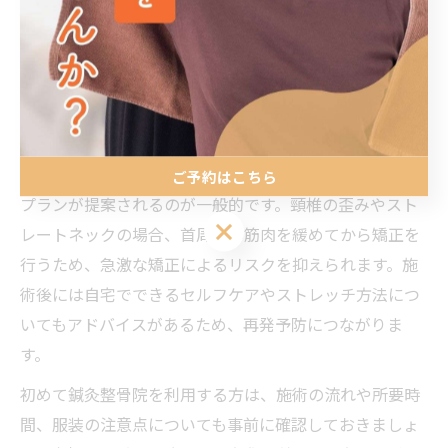
ず施術の流れを事前に把握しておくことが大切です。最
初にカウンセリングや問診で首や肩の状態、日常生活で
の悩みを丁寧にヒアリングされます。その上で、痛みや
不調の原因を特定し、必要に応じて姿勢や可動域のチェ
ックも行われます。
カウンセリング後は、鍼や灸、手技を組み合わせた施術
ご予約はこちら
プランが提案されるのが一般的です。頸椎の歪みやスト
ご予約はこちら
レートネックの場合、首周辺の筋肉を緩めてから矯正を
行うため、急激な矯正によるリスクを抑えられます。施
術後には自宅でできるセルフケアやストレッチ方法につ
いてもアドバイスがあるため、再発予防につながりま
す。
初めて鍼灸整骨院を利用する方は、施術の流れや所要時
間、服装の注意点についても事前に確認しておきましょ