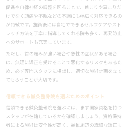
促進や自律神経の調整を図ることで、首こりや肩こりだ
影響
けでなく頭痛や不眠などの不調にも幅広く対応できるの
頸椎矯正と鍼灸の組み合わせによる相乗効
が特徴です。施術後には自宅でできるセルフケアやスト
果
レッチ方法を丁寧に指導してくれる院も多く、再発防止
南福岡駅周辺で評判の鍼灸整骨院の魅力と
へのサポートも充実しています。
は
ただし、首の痛みが強い場合や急性の症状がある場合
南福岡駅周辺で探す鍼灸整骨院の安心施術とは
は、無理に矯正を受けることで悪化するリスクもあるた
鍼灸整骨院の安心施術を受けるための基準
め、必ず専門スタッフに相談し、適切な施術計画を立て
南福岡駅近くの鍼灸整骨院利用者の評価と
てもらうことが大切です。
は
女性が選ぶ鍼灸整骨院の安全性と配慮点
信頼できる鍼灸整骨院を選ぶためのポイント
鍼灸整骨院で実施される頸椎矯正の流れ解
信頼できる鍼灸整骨院を選ぶには、まず国家資格を持つ
説
スタッフが在籍しているかを確認しましょう。資格保持
予約前に知りたい鍼灸整骨院の口コミ情報
者による施術は安全性が高く、頸椎周辺の繊細な矯正も