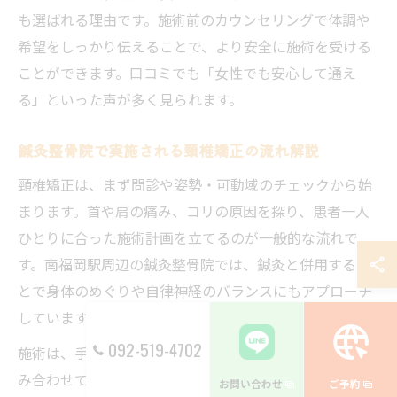
も選ばれる理由です。施術前のカウンセリングで体調や
希望をしっかり伝えることで、より安全に施術を受ける
ことができます。口コミでも「女性でも安心して通え
る」といった声が多く見られます。
鍼灸整骨院で実施される頸椎矯正の流れ解説
頸椎矯正は、まず問診や姿勢・可動域のチェックから始
まります。首や肩の痛み、コリの原因を探り、患者一人
ひとりに合った施術計画を立てるのが一般的な流れで
す。南福岡駅周辺の鍼灸整骨院では、鍼灸と併用するこ
とで身体のめぐりや自律神経のバランスにもアプローチ
しています。
092-519-4702
施術は、手技による矯正や鍼灸で筋肉を緩める工程を組
み合わせて行われることが多いです。施術後は、日常生
お問い合わせ
ご予約