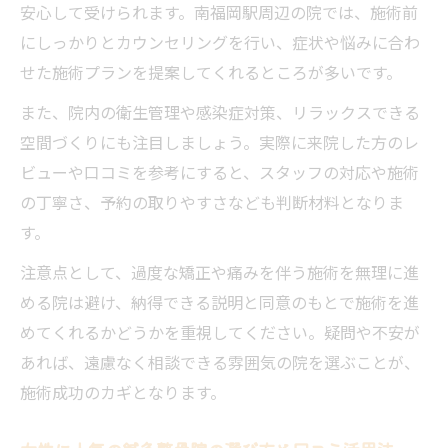
鍼灸整骨院の頸椎矯正はどんな流れで進む？
安心して受けられます。南福岡駅周辺の院では、施術前
鍼灸整骨院での頸椎矯正の一般的な施術手
にしっかりとカウンセリングを行い、症状や悩みに合わ
順
せた施術プランを提案してくれるところが多いです。
初診から施術完了までの鍼灸整骨院の流れ
また、院内の衛生管理や感染症対策、リラックスできる
鍼灸整骨院で頸椎矯正前に行うカウンセリ
空間づくりにも注目しましょう。実際に来院した方のレ
ング
ビューや口コミを参考にすると、スタッフの対応や施術
施術後のアフターケアも充実の鍼灸整骨院
の丁寧さ、予約の取りやすさなども判断材料となりま
す。
女性が安心できる鍼灸整骨院の案内ポイン
ト
注意点として、過度な矯正や痛みを伴う施術を無理に進
める院は避け、納得できる説明と同意のもとで施術を進
めてくれるかどうかを重視してください。疑問や不安が
あれば、遠慮なく相談できる雰囲気の院を選ぶことが、
施術成功のカギとなります。