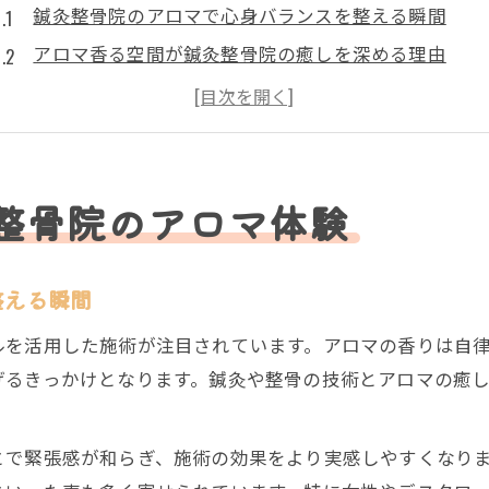
鍼灸整骨院のアロマで心身バランスを整える瞬間
アロマ香る空間が鍼灸整骨院の癒しを深める理由
鍼灸整骨院で実感できる深いリラクゼーション体験
女性が求める鍼灸整骨院のアロマ施術の魅力
鍼灸整骨院で感じる香りと手技の相乗効果
アロマ香る施術が叶える癒しと美容
整骨院のアロマ体験
鍼灸整骨院でアロマ施術が美容に与える影響
癒しと美容を両立する鍼灸整骨院のアロマ体験
整える瞬間
アロマの香りが鍼灸整骨院の美容効果を高める仕組み
ルを活用した施術が注目されています。アロマの香りは自
鍼灸整骨院で叶えるアロマによる肌ハリアップ
げるきっかけとなります。鍼灸や整骨の技術とアロマの癒
女性に人気の鍼灸整骨院アロマ美容施術とは
肩こり・腰痛ケアなら鍼灸整骨院で新提案
とで緊張感が和らぎ、施術の効果をより実感しやすくなり
鍼灸整骨院のアロマ施術で肩こり腰痛を根本改善