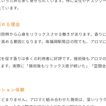
といった声も多く寄せられています。特に女性やデスクワ
アロマと鍼灸整骨院が生み出す肩こりケアの新常識
れています。
女性の腰痛悩みに鍼灸整骨院アロマケアが選ばれる理
日常に取り入れたい鍼灸整骨院のアロマ腰痛対策
深める理由
鍼灸整骨院で肩こり解消とリラクゼーションを両立
来院時から心身をリラックスさせる働きがあります。香り
日々の疲れを癒すアロマ施術の秘密
を高める要因となります。南福岡駅周辺の院でも、アロマ
鍼灸整骨院のアロマ施術が疲労回復に効く理由
アロマと鍼灸整骨院で毎日の疲れをリセット
眠を促す香りは多くの利用者に好評です。施術後もアロマ
女性の疲れを癒す鍼灸整骨院アロマケアのポイント
れます。実際に「施術後もリラックス感が続いた」「空間
鍼灸整骨院アロマ施術でストレス解消を実現
アロマ香る鍼灸整骨院で心身の疲労を癒す方法
鍼灸整骨院で実感する女性に嬉しい効果
ーション体験
鍼灸整骨院アロマ施術が女性に選ばれる理由
とどまりません。アロマと組み合わせた施術は、深いリラ
肌ハリやリフトアップ実感できる鍼灸整骨院の施術