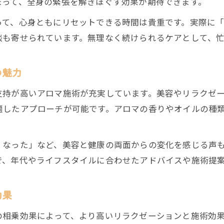
まって、全身の緊張を解きほぐす効果が期待できます。
鍼灸整骨院で叶う女性特有の悩みへのアロマケア
って、心身ともにリセットできる時間は貴重です。実際に
鍼灸整骨院が提供する女性向けアロマの魅力
談も寄せられています。無理なく続けられるケアとして、
美容と健康を同時にサポートする鍼灸整骨院
忙しいあなたに最適なリラクゼーション術
の魅力
鍼灸整骨院アロマ施術で忙しさから解放される工夫
支持が高いアロマ施術が充実しています。美容やリラクゼ
仕事帰りにも通いやすい鍼灸整骨院アロマ体験
適したアプローチが可能です。アロマの香りやオイルの種
鍼灸整骨院のアロマで手軽にリラクゼーション時間を
忙しい女性のための鍼灸整骨院アロマ施術術
ご予約はこちら
ご予約はこちら
くなった」など、美容と健康の両面からの変化を感じる声
予約しやすい鍼灸整骨院でアロマリラクゼーション
で、年代やライフスタイルに合わせたアドバイスや施術提
効果
の相乗効果によって、より高いリラクゼーションと施術効