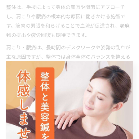
整体は、手技によって身体の筋肉や関節にアプローチ
し、肩こりや腰痛の根本的な原因に働きかける施術で
す。筋肉の緊張を和らげることで血流が促進され、老廃
物の排出や疲労回復も期待できます。
肩こり・腰痛は、長時間のデスクワークや姿勢の乱れが
主な原因ですが、整体では身体全体のバランスを整える
ことで、慢性的な不調の改善を目指します。特に南福岡
駅周辺の整体院では、日常生活に合わせた施術プランを
提案するケースが多く、個々の状態に合わせたケアが可
能です。
一度の施術で効果を感じる方もいれば、数回の通院で
徐々に症状が軽減する方もいます。実際に「整体は1回で
効果がありますか？」といった不安の声も多いですが、
痛みの程度や生活習慣により必要な通院回数は異なりま