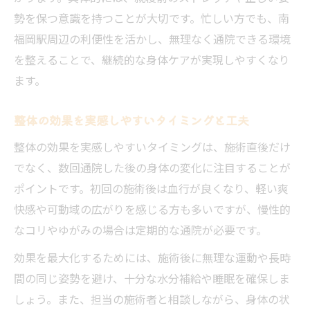
整体で期待できるリラクゼーション以上の
勢を保つ意識を持つことが大切です。忙しい方でも、南
効果
福岡駅周辺の利便性を活かし、無理なく通院できる環境
体の歪みを整える通院ペースとは
を整えることで、継続的な身体ケアが実現しやすくなり
整体で体の歪みを整える理想の通院ペース
ます。
南福岡駅周辺で無理なく整体を続ける方法
ステップごとに変わる整体通院のポイント
整体の効果を実感しやすいタイミングと工夫
整体効果を長持ちさせる通院間隔の工夫
整体の効果を実感しやすいタイミングは、施術直後だけ
体の歪み改善に必要な整体回数の考え方
でなく、数回通院した後の身体の変化に注目することが
ポイントです。初回の施術後は血行が良くなり、軽い爽
忙しい人でも続けやすい整体計画の立て方
快感や可動域の広がりを感じる方も多いですが、慢性的
南福岡駅で忙しい人のための整体通院計画
なコリやゆがみの場合は定期的な通院が必要です。
仕事帰りにも通いやすい整体の選び方
効果を最大化するためには、施術後に無理な運動や長時
整体効果を維持するためのスケジュール管
間の同じ姿勢を避け、十分な水分補給や睡眠を確保しま
理
しょう。また、担当の施術者と相談しながら、身体の状
無理なく続けられる整体計画のコツを伝授