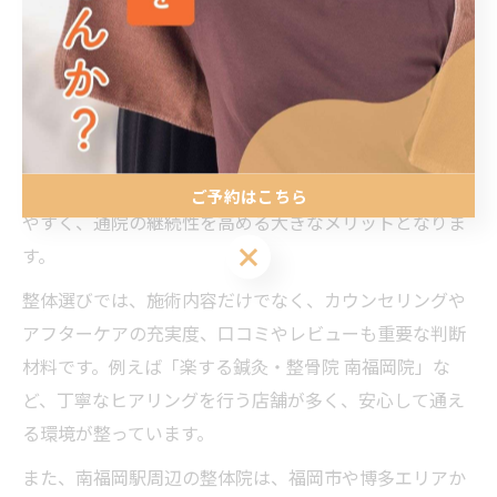
す。
南福岡駅周辺で整体選びが重要な理由
南福岡駅周辺には整体や整骨院が数多く存在し、自身の
症状や生活スタイルに合った施術を受けることができま
す。駅近の立地は仕事帰りや買い物ついでにも立ち寄り
ご予約はこちら
やすく、通院の継続性を高める大きなメリットとなりま
ご予約はこちら
す。
整体選びでは、施術内容だけでなく、カウンセリングや
アフターケアの充実度、口コミやレビューも重要な判断
材料です。例えば「楽する鍼灸・整骨院 南福岡院」な
ど、丁寧なヒアリングを行う店舗が多く、安心して通え
る環境が整っています。
また、南福岡駅周辺の整体院は、福岡市や博多エリアか