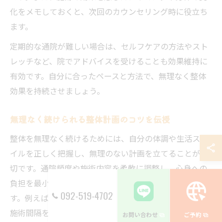
化をメモしておくと、次回のカウンセリング時に役立ち
ます。
定期的な通院が難しい場合は、セルフケアの方法やスト
レッチなど、院でアドバイスを受けることも効果維持に
有効です。自分に合ったペースと方法で、無理なく整体
効果を持続させましょう。
無理なく続けられる整体計画のコツを伝授
整体を無理なく続けるためには、自分の体調や生活スタ
イルを正しく把握し、無理のない計画を立てることが大
切です。通院頻度や施術内容を柔軟に調整し、心身への
負担を最小限に抑えることが継続のポイントとなりま
092-519-4702
す。例えば、疲れがたまりやすい週末や仕事の繁忙期は
施術間隔を広げたり、予約を柔軟に変更できる院を選ぶ
お問い合わせ
ご予約