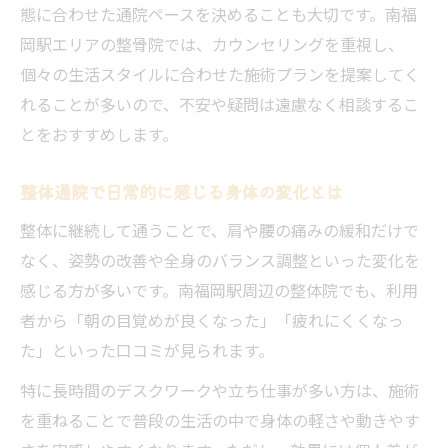
態に合わせた通院ペースを決めることも大切です。南福
整体と日々の生活リズムを両立させる方法
岡駅エリアの整骨院では、カウンセリングを重視し、
施術回数と効果実感の流れを徹底解説
個々の生活スタイルに合わせた施術プランを提案してく
整体施術回数と効果実感の一般的な流れ
れることが多いので、不安や疑問は遠慮なく相談するこ
南福岡駅周辺での最適な整体回数とは
とをおすすめします。
整体効果を感じるための通院ステップ解説
整体通院で日常的に感じる身体の変化とは
施術ごとに変わる身体の状態と整体効果
整体に継続して通うことで、肩や腰の痛みの緩和だけで
整体で実感できる効果の段階的な変化
なく、姿勢の改善や全身のバランス調整といった変化を
感じる方が多いです。南福岡駅周辺の整体院でも、利用
者から「朝の目覚めが良くなった」「疲れにくくなっ
た」といった口コミが見られます。
特に長時間のデスクワークや立ち仕事が多い方は、施術
を重ねることで普段の生活の中で身体の軽さや動きやす