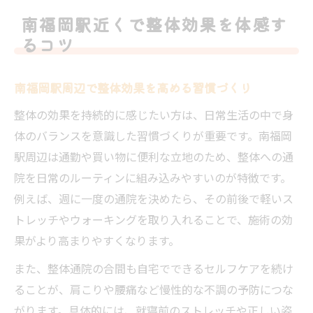
整体を受ける前に知っておきたいポイント
南福岡駅近くで整体効果を体感す
南福岡駅の利便性を活かした整体活用術
るコツ
整体で感じる体の変化はいつから現れる？
整体効果はいつから実感できるのか解説
南福岡駅周辺で整体効果を高める習慣づくり
初回施術後の身体の変化とその理由
整体の効果を持続的に感じたい方は、日常生活の中で身
南福岡駅で整体後に変化を感じる目安
体のバランスを意識した習慣づくりが重要です。南福岡
整体の効果が現れる段階的なプロセス
駅周辺は通勤や買い物に便利な立地のため、整体への通
体の変化を見逃さない整体の通院記録法
院を日常のルーティンに組み込みやすいのが特徴です。
例えば、週に一度の通院を決めたら、その前後で軽いス
肩こりや腰痛改善に整体が有効な理由
トレッチやウォーキングを取り入れることで、施術の効
整体が肩こりや腰痛に与える効果の仕組み
果がより高まりやすくなります。
南福岡駅周辺で整体選びが重要な理由
また、整体通院の合間も自宅でできるセルフケアを続け
慢性的な痛みと整体効果の関係性を解説
ることが、肩こりや腰痛など慢性的な不調の予防につな
整体による体の歪み改善と痛み軽減の流れ
がります。具体的には、就寝前のストレッチや正しい姿