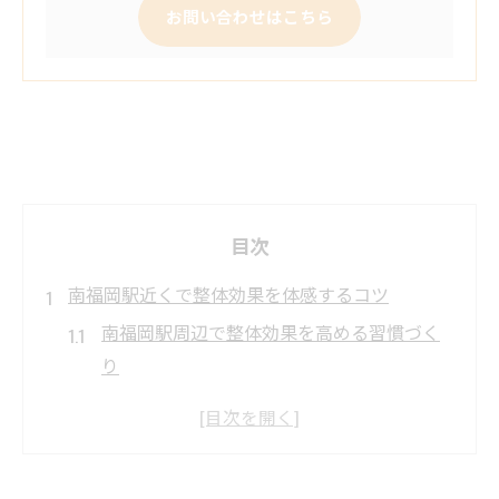
お問い合わせはこちら
目次
南福岡駅近くで整体効果を体感するコツ
南福岡駅周辺で整体効果を高める習慣づく
り
整体の効果を実感しやすいタイミングと工
夫
整体通院で日常的に感じる身体の変化とは