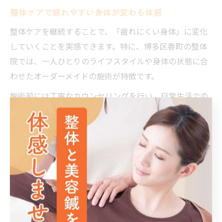
整体ケアで疲れやすい身体が変わる体感
整体ケアを継続することで、「疲れにくい身体」に変化
していくことを実感できます。特に、博多区春町の整体
院では、一人ひとりのライフスタイルや身体の状態に合
わせたオーダーメイドの施術が特徴です。
施術前には丁寧なカウンセリングを行い、日常生活での
悩みや身体の使い方を把握したうえで、最適なケアプラ
ンを提案します。定期的に通うことで、筋肉や関節の柔
軟性が高まり、血流や代謝も向上しやすくなります。
実際に利用された方からは「以前よりも疲れが残りにく
くなった」「体調が安定してきた」といった声が寄せら
れています。疲れやすさを根本から変えたい方は、整体
ケアを生活の一部として取り入れてみてはいかがでしょ
うか。