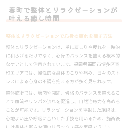
整体施術がもたらす癒しのリラクゼーショ
春町で整体とリラクゼーションが
ン効果
叶える癒し時間
整体で日常ストレスを癒しの時間に変える
秘訣
整体とリラクゼーションで心身の疲れを癒す方法
リラクゼーション重視の整体で癒される体
整体とリラクゼーションは、単に肩こりや疲れを一時的
験談
に和らげるだけでなく、心身のバランスを整える根本的
肩こりや疲れに効く整体ケアの魅力解説
なケアとして注目されています。福岡県福岡市博多区春
整体が肩こりや疲れ改善に役立つ理由とは
町エリアでは、慢性的な身体のこりや痛み、日々のスト
肩こりに特化した整体ケアの心地よさを体
レスによる心身の不調を抱える方が多く見られます。
感
整体施術では、筋肉や関節、骨格のバランスを整えるこ
慢性疲労に整体がもたらす根本的な変化
とで血流やリンパの流れを促進し、自然治癒力を高める
整体による肩こり解消の効果的なアプロー
ことが可能です。リラクゼーションを重視した施術は、
チ
心地よい圧や呼吸に合わせた手技を用いるため、施術後
整体ケアで疲れやすい身体が変わる体感
には身体の軽さや深いリラックス感を実感できます。