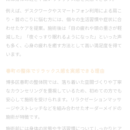
リラクゼーションを重視した整体の選び方とは
例えば、デスクワークやスマートフォン利用による肩こ
リラクゼーション重視の整体選びのポイン
り・首のこりに悩む方には、個々の生活習慣や症状に合
ト解説
わせたケアを提案。施術後は「目の疲れや頭の重さが軽
整体で癒しを求める方へのリラクゼーショ
減した」「夜ぐっすり眠れるようになった」といった声
ン提案
も多く、心身の疲れを癒す方法として高い満足度を得て
整体選びで重視すべきリラクゼーション体
います。
験
リラクゼーション効果が高い整体の見極め
春町の整体でリラックス感を実感できる理由
方
博多区春町の整体院では、落ち着いた空間づくりや丁寧
整体で心からリラックスできる店の選び方
なカウンセリングを重視しているため、初めての方でも
慢性的な不調を整体で根本から改善するには
安心して施術を受けられます。リラクゼーションマッサ
ージやストレッチなどを組み合わせたオーダーメイドの
整体で慢性的な不調を根本から改善する方
施術が特徴です。
法
整体が体の根本改善に導く施術の流れを解
施術前には身体の状態や生活習慣についてしっかりヒア