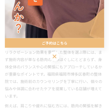
リラクゼーションを重視した整体
の選び方とは
リラクゼーション重視の整体選びのポイント解説
ご予約はこちら
リラクゼーション効果を重視した整体を選ぶ際には、ま
ご予約はこちら
ず施術内容が単なる筋肉のもみほぐしにとどまらず、身
体全体のバランスや心の緊張にもアプローチしているか
が重要なポイントです。福岡県福岡市博多区春町の整体
院では、施術前のカウンセリングを丁寧に行い、個々の
悩みや体調に合わせたケアを提案している店舗が増えて
います。
例えば、肩こりや疲れに悩む方には、筋肉の緊張を解き