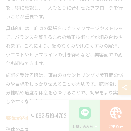
を丁寧に確認し、一人ひとりに合わせたアプローチを行
うことが重要です。
具体的には、筋肉の緊張をほぐすマッサージやストレッ
チ、バランスを整えるための矯正技術などが組み合わさ
れます。これにより、顔のむくみや肌のくすみの解消、
ウエストやヒップラインの引き締めなど、美容面での変
化も期待できます。
施術を受ける際は、事前のカウンセリングで美容面の悩
みや目標をしっかり伝えることが大切です。施術後は水
分補給や適度な休息を心掛けることで、効果をより実感
しやすくなります。
092-519-4702
整体が内側から美しさと健康を引き出す仕組み
お問い合わせ
ご予約
整体の基本は、骨格や筋肉のバランスを調整し、体全体