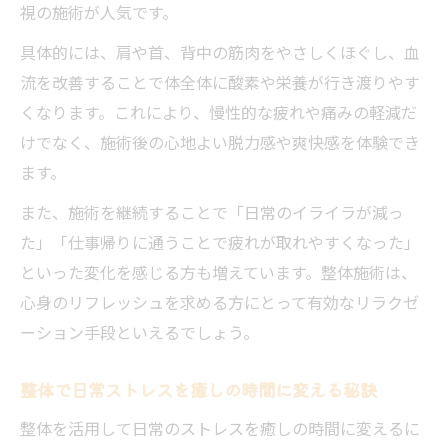
整体が日常ストレス解消に効果的な理由と
視の施術が人気です。
は
具体的には、肩や首、背中の筋肉をやさしくほぐし、血
ストレス緩和に整体が選ばれるポイントを
流を改善することで体全体に酸素や栄養が行き渡りやす
紹介
くなります。これにより、慢性的な疲れや痛みの軽減だ
整体施術でストレスから解放される体験談
けでなく、施術後の心地よい脱力感や爽快感を体験でき
整体で心身のストレスを効率良くケアする
ます。
方法
また、施術を継続することで「日常のイライラが減っ
整体でストレスを和らげるための生活習慣
た」「仕事帰りに通うことで疲れが取れやすくなった」
といった変化を感じる方も増えています。整体施術は、
心身のリフレッシュを求める方にとって有効なリラクゼ
ーション手段といえるでしょう。
整体で日常ストレスを癒しの時間に変える秘訣
整体を活用して日常のストレスを癒しの時間に変えるに