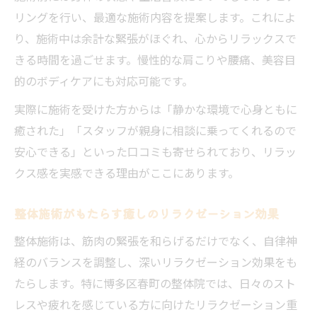
説
リングを行い、最適な施術内容を提案します。これによ
り、施術中は余計な緊張がほぐれ、心からリラックスで
慢性疲労に整体が有効な理由とアプローチ
きる時間を過ごせます。慢性的な肩こりや腰痛、美容目
法
的のボディケアにも対応可能です。
整体で慢性的なコリや痛みを軽減する秘訣
根本改善を目指す整体の選び方とポイント
実際に施術を受けた方からは「静かな環境で心身ともに
癒された」「スタッフが親身に相談に乗ってくれるので
美容と健康を同時に実感できる整体の秘密
安心できる」といった口コミも寄せられており、リラッ
整体で美容と健康を同時に実感できる理由
クス感を実感できる理由がここにあります。
美容ケアも叶う整体の特徴と施術ポイント
整体が内側から美しさと健康を引き出す仕
整体施術がもたらす癒しのリラクゼーション効果
組み
整体施術は、筋肉の緊張を和らげるだけでなく、自律神
整体で健康と美容効果を高めるための工夫
経のバランスを調整し、深いリラクゼーション効果をも
美と健康を両立する整体の選び方を解説
たらします。特に博多区春町の整体院では、日々のスト
日常のストレス解消には整体が効果的な理由
レスや疲れを感じている方に向けたリラクゼーション重