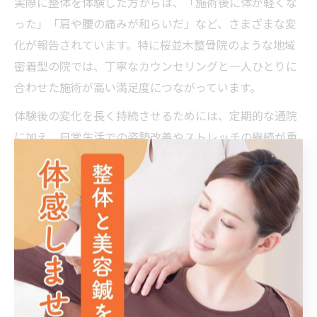
実際に整体を体験した方からは、「施術後に体が軽くな
った」「肩や腰の痛みが和らいだ」など、さまざまな変
化が報告されています。特に桜並木整骨院のような地域
密着型の院では、丁寧なカウンセリングと一人ひとりに
合わせた施術が高い満足度につながっています。
体験後の変化を長く持続させるためには、定期的な通院
に加え、日常生活での姿勢改善やストレッチの継続が重
要です。また、不調を感じた時には早めに相談すること
で、より効果的なケアが受けられます。
整体は一度で劇的な変化を求めるよりも、数回の施術を
重ねて体の根本から整えていくことが大切です。桜並木
駅周辺で安心して通える整体院を選び、無理なく継続す
ることで、毎日の暮らしや仕事がより快適に感じられる
ようになるでしょう。