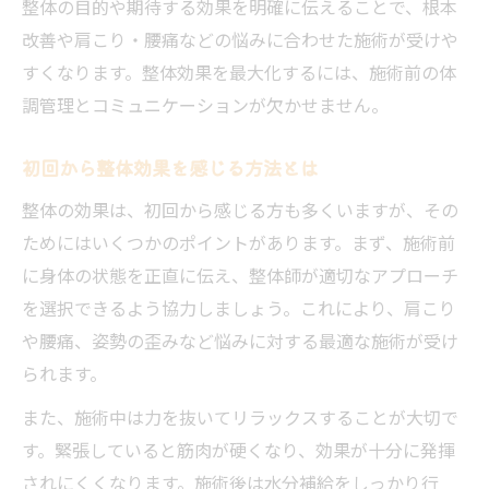
整体の目的や期待する効果を明確に伝えることで、根本
チ
改善や肩こり・腰痛などの悩みに合わせた施術が受けや
整体体験で感じる肩こり・腰痛の変化
すくなります。整体効果を最大化するには、施術前の体
整体で姿勢改善が期待できる理由とは
調管理とコミュニケーションが欠かせません。
整体効果を高める日常ケアの方法
初回から整体効果を感じる方法とは
整体時の服装やブラジャーの疑問を解消
整体時に適した服装とブラジャーの選び方
整体の効果は、初回から感じる方も多くいますが、その
ためにはいくつかのポイントがあります。まず、施術前
施術中も安心できる整体院の配慮ポイント
に身体の状態を正直に伝え、整体師が適切なアプローチ
整体効果を下げない服装の注意点とは
を選択できるよう協力しましょう。これにより、肩こり
女性のための整体体験時の服装アドバイス
や腰痛、姿勢の歪みなど悩みに対する最適な施術が受け
桜並木駅周辺で安心の整体施術環境
られます。
整体通院で得られる安心と暮らしの変化
また、施術中は力を抜いてリラックスすることが大切で
整体で日常生活が快適になる理由を紹介
す。緊張していると筋肉が硬くなり、効果が十分に発揮
継続通院の整体効果と暮らしのプラス変化
されにくくなります。施術後は水分補給をしっかり行