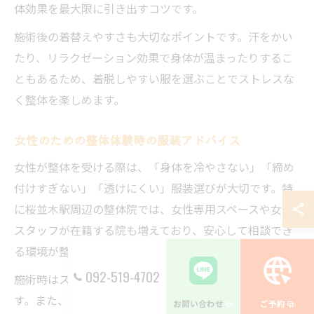
体効果を最大限に引き出すコツです。
施術後の着替えやすさも大切なポイントです。汗をかい
たり、リラクゼーション効果で身体が温まったりするこ
ともあるため、着脱しやすい服を選ぶことでストレスな
く整体を楽しめます。
女性のための整体体験時の服装アドバイス
女性が整体を受ける際は、「身体を冷やさない」「締め
付けすぎない」「透けにくい」服装選びが大切です。特
に桜並木駅周辺の整体院では、女性専用スペースや女性
スタッフが在籍する院も増えており、安心して相談でき
る環境が整っています。
092-519-4702
施術時はスカートよりもパンツスタイルが適していま
す。また、施術中に肌が露出しにくい長袖やレギンスも
お問い合わせ
ご予約