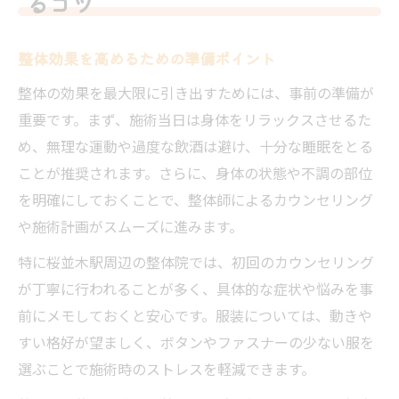
るコツ
整体効果の持続期間と通院ペースの考え方
回数を重ねた整体で期待できる体の変化
整体効果を高めるための準備ポイント
整体の効果を実感する通院頻度の目安
整体の効果を最大限に引き出すためには、事前の準備が
整体体験で得た変化と継続のポイント
重要です。まず、施術当日は身体をリラックスさせるた
め、無理な運動や過度な飲酒は避け、十分な睡眠をとる
安心して通える整体体験のポイント集
ことが推奨されます。さらに、身体の状態や不調の部位
整体初心者も安心できるカウンセリング
を明確にしておくことで、整体師によるカウンセリング
桜並木駅周辺で人気の整体院選びの基準
や施術計画がスムーズに進みます。
女性にうれしい整体体験の安心ポイント
特に桜並木駅周辺の整体院では、初回のカウンセリング
整体予約時の不安解消とサポート体制
が丁寧に行われることが多く、具体的な症状や悩みを事
口コミから知る整体の雰囲気と信頼性
前にメモしておくと安心です。服装については、動きや
肩こりや腰痛改善に整体が効く理由とは
すい格好が望ましく、ボタンやファスナーの少ない服を
整体が肩こり改善に役立つ仕組みを解説
選ぶことで施術時のストレスを軽減できます。
腰痛に整体が効果的な理由と根本アプロー