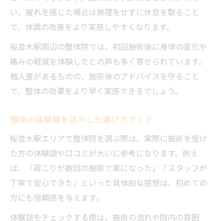
整体体験で感じた安心感と心身の変化
い、疲れを感じた場合は無理をせずに休息を取ること
整体通院後の姿勢や疲労感の変化とは
で、体調の改善をより実感しやすくなります。
家族にもおすすめしたい整体の効果体験
桜並木駅周辺の整体院では、初回施術後に身体の変化や
痛みの軽減を体験したとの声も多く寄せられています。
個人差があるものの、施術後のアドバイスを守ること
で、整体の効果をより早く実感できるでしょう。
整体の体験談を活かした選び方ガイド
桜並木駅エリアで整体院を選ぶ際は、実際に施術を受け
た方の体験談や口コミが大いに参考になります。例え
ば、「肩こりが数回の施術で楽になった」「スタッフが
丁寧で安心できた」といった具体的な感想は、初めての
方にも信頼感を与えます。
体験談をチェックする際は、施術の流れや院内の雰囲