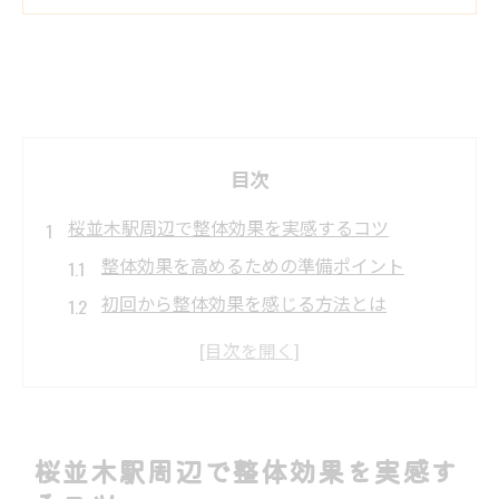
目次
桜並木駅周辺で整体効果を実感するコツ
整体効果を高めるための準備ポイント
初回から整体効果を感じる方法とは
整体の体験談を活かした選び方ガイド
桜並木駅前の整体レビューを活用しよう
自分に合う整体院で効果を実感する秘訣
整体を受けるなら回数と変化の目安は
桜並木駅周辺で整体効果を実感す
整体は何回で効果が出るのか徹底解説