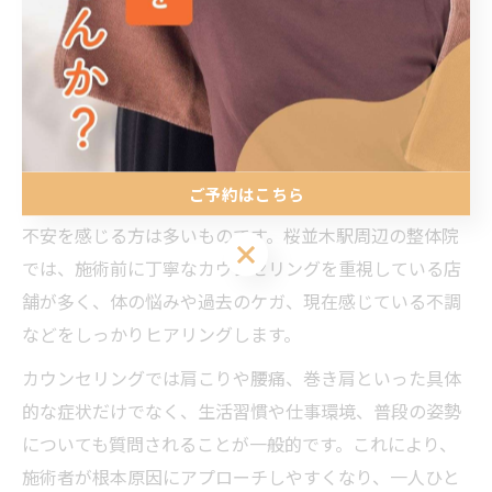
安心して通える整体体験のポイン
ト集
整体初心者も安心できるカウンセリング
ご予約はこちら
整体が初めての方にとって、どのように施術が進むのか
不安を感じる方は多いものです。桜並木駅周辺の整体院
ご予約はこちら
では、施術前に丁寧なカウンセリングを重視している店
舗が多く、体の悩みや過去のケガ、現在感じている不調
などをしっかりヒアリングします。
カウンセリングでは肩こりや腰痛、巻き肩といった具体
的な症状だけでなく、生活習慣や仕事環境、普段の姿勢
についても質問されることが一般的です。これにより、
施術者が根本原因にアプローチしやすくなり、一人ひと