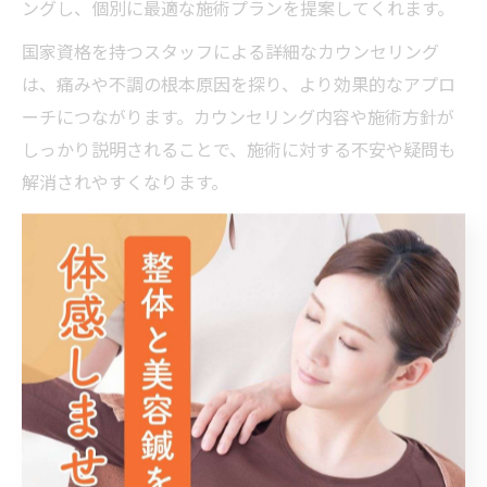
ングし、個別に最適な施術プランを提案してくれます。
国家資格を持つスタッフによる詳細なカウンセリング
は、痛みや不調の根本原因を探り、より効果的なアプロ
ーチにつながります。カウンセリング内容や施術方針が
しっかり説明されることで、施術に対する不安や疑問も
解消されやすくなります。
施術後のアフターケアや再発防止のためのアドバイスも
受けられる院であれば、長期的な健康維持や不調改善に
も役立ちます。カウンセリング重視の院を選ぶことで、
安心して通院を続けられる環境が整います。
予約前の疑問も相談できる鍼灸整骨院活用術
初めて鍼灸整骨院を予約する際は、「どんな施術が自分
に合うのか」「費用はどのくらいかかるのか」「整体と