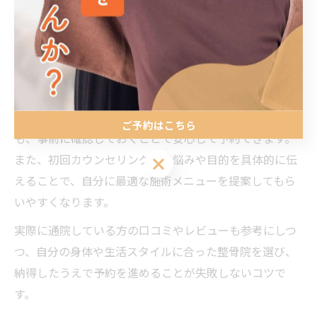
鍼灸の違いは？」など、さまざまな疑問が湧くもので
す。桜並木駅周辺の多くの院では、予約前の電話やメー
ル相談を受け付けているため、気軽に質問することがで
きます。
例えば「鍼治療は1回いくらくらいしますか？」「医療費
控除の対象ですか？」といった料金や制度に関する疑問
ご予約はこちら
も、事前に確認しておくことで安心して予約できます。
また、初回カウンセリング時に悩みや目的を具体的に伝
ご予約はこちら
えることで、自分に最適な施術メニューを提案してもら
いやすくなります。
実際に通院している方の口コミやレビューも参考にしつ
つ、自分の身体や生活スタイルに合った整骨院を選び、
納得したうえで予約を進めることが失敗しないコツで
す。