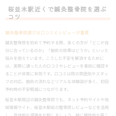
実績ある鍼灸整骨院の見分け方とチェック
桜並木駅近くで鍼灸整骨院を選ぶ
項目
コツ
初めての鍼灸整骨院予約も安心の方法
初めてでも安心な鍼灸整骨院予約の流れ
鍼灸整骨院選びは口コミとレビューが重要
女性目線で選ぶ鍼灸整骨院予約のポイント
鍼灸整骨院を初めて予約する際、多くの方が「どこが自
ネット予約でスムーズに鍼灸整骨院利用
分に合っているのか」「施術の効果はどうか」といった
カウンセリング重視の鍼灸整骨院が安心
悩みを抱えています。こうした不安を解消するために
予約前の疑問も相談できる鍼灸整骨院活用
は、実際に通った人の口コミやレビューを事前に確認す
術
ることが非常に有効です。口コミは院の雰囲気やスタッ
フの対応、施術の流れなどリアルな体験談が多く、初回
肩こりや腰痛なら鍼灸整骨院が最適な理由
予約時の不安軽減につながります。
肩こり腰痛改善に鍼灸整骨院が選ばれる訳
鍼灸整骨院の施術が根本改善に繋がる理由
桜並木駅周辺の鍼灸整骨院でも、ネット予約サイトや地
域情報サイト、桜並木駅前の整骨院レビューなどを活用
慢性的な痛みには鍼灸整骨院の専門ケア
し、具体的な評価を比較しましょう。特に慢性的な肩こ