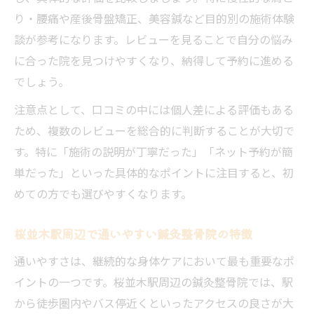
国家資格者による鍼灸整骨院施術の強み
り・腰痛や産後骨盤矯正、美容鍼など目的別の施術体験
整体と比較した鍼灸整骨院のメリット解説
談が参考になります。レビューを見ることで自分の悩み
ネットで予約しやすい鍼灸整骨院の特徴
に合った院を見つけやすくなり、納得して予約に進める
ネット予約できる鍼灸整骨院は利便性抜群
でしょう。
予約のしやすさで選ぶ鍼灸整骨院の条件
注意点として、口コミの中には個人差による評価もある
LINE予約対応の鍼灸整骨院が人気の理由
ため、複数のレビューを総合的に判断することが大切で
24時間予約可能な鍼灸整骨院の魅力
す。特に「施術の説明が丁寧だった」「ネット予約が簡
忙しい方におすすめな鍼灸整骨院予約方法
単だった」といった具体的なポイントに注目すると、初
施術前カウンセリングが大切なワケ
めての方でも選びやすくなります。
鍼灸整骨院での丁寧なカウンセリングの重
桜並木駅周辺で通いやすい鍼灸整骨院の特徴
要性
通いやすさは、継続的な身体ケアにおいて最も重要なポ
初回カウンセリングで不安を解消する方法
イントの一つです。桜並木駅周辺の鍼灸整骨院では、駅
個別対応する鍼灸整骨院のカウンセリング
から徒歩圏内やバス停近くといったアクセスの良さが大
力