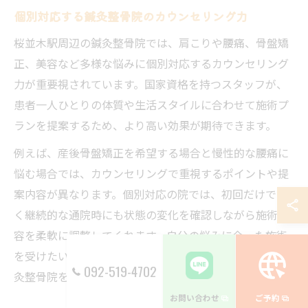
個別対応する鍼灸整骨院のカウンセリング力
桜並木駅周辺の鍼灸整骨院では、肩こりや腰痛、骨盤矯
正、美容など多様な悩みに個別対応するカウンセリング
力が重要視されています。国家資格を持つスタッフが、
患者一人ひとりの体質や生活スタイルに合わせて施術プ
ランを提案するため、より高い効果が期待できます。
例えば、産後骨盤矯正を希望する場合と慢性的な腰痛に
悩む場合では、カウンセリングで重視するポイントや提
案内容が異なります。個別対応の院では、初回だけでな
く継続的な通院時にも状態の変化を確認しながら施術内
容を柔軟に調整してくれます。自分の悩みに合った施術
を受けたい方は、個別対応のカウンセリング力が高い鍼
092-519-4702
灸整骨院を選ぶと良いでしょう。
お問い合わせ
ご予約