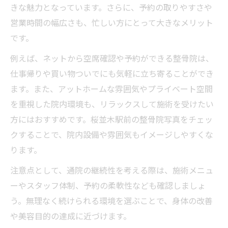
きな魅力となっています。さらに、予約の取りやすさや
施術前に相談できる鍼灸整骨院の魅力
営業時間の幅広さも、忙しい方にとって大きなメリット
身体の悩みを深く聞く鍼灸整骨院の対応力
です。
産後の骨盤矯正を叶える鍼灸整骨院の魅力
例えば、ネットから空席確認や予約ができる整骨院は、
産後骨盤矯正に強い鍼灸整骨院の選び方
仕事帰りや買い物ついでにも気軽に立ち寄ることができ
鍼灸整骨院で産後ケアができる理由と効果
ます。また、アットホームな雰囲気やプライベート空間
骨盤矯正を安心して受けられる鍼灸整骨院
を重視した院内環境も、リラックスして施術を受けたい
産後の体型回復に鍼灸整骨院が選ばれる理
方にはおすすめです。桜並木駅前の整骨院写真をチェッ
由
クすることで、院内設備や雰囲気もイメージしやすくな
キッズスペース充実の鍼灸整骨院も人気
ります。
注意点として、通院の継続性を考える際は、施術メニュ
ーやスタッフ体制、予約の柔軟性なども確認しましょ
う。無理なく続けられる環境を選ぶことで、身体の改善
や美容目的の達成に近づけます。