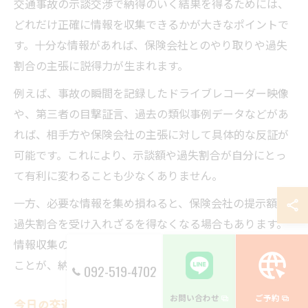
交通事故の示談交渉で納得のいく結果を得るためには、
どれだけ正確に情報を収集できるかが大きなポイントで
す。十分な情報があれば、保険会社とのやり取りや過失
割合の主張に説得力が生まれます。
例えば、事故の瞬間を記録したドライブレコーダー映像
や、第三者の目撃証言、過去の類似事例データなどがあ
れば、相手方や保険会社の主張に対して具体的な反証が
可能です。これにより、示談額や過失割合が自分にとっ
て有利に変わることも少なくありません。
一方、必要な情報を集め損ねると、保険会社の提示額や
過失割合を受け入れざるを得なくなる場合もあります。
情報収集の重要性を理解し、早い段階から準備を進める
ことが、納得のいく解決への近道となります。
092-519-4702
お問い合わせ
ご予約
今日の交通事故データで交渉材料を強化する