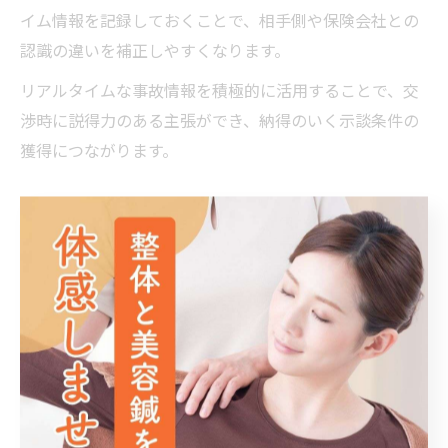
イム情報を記録しておくことで、相手側や保険会社との
認識の違いを補正しやすくなります。
リアルタイムな事故情報を積極的に活用することで、交
渉時に説得力のある主張ができ、納得のいく示談条件の
獲得につながります。
今日の交通事故ニュースを示談材料に活用
「交通事故 今日」「交通事故 ニュース 今日」など、最
新の交通事故ニュースは示談交渉の参考資料として有効
です。特に、同様の事故形態や過失割合が争点となった
事例をニュースで知ることで、自身のケースと比較しや
すくなります。
たとえば、全国の交通事故ニュースや事故一覧をチェッ
クすることで、事故の発生傾向や社会的な認識、過失判