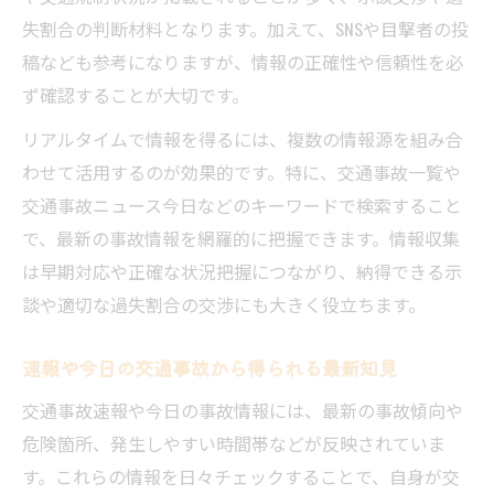
交通事故速報を日々チェックする重要性
失割合の判断材料となります。加えて、SNSや目撃者の投
今日の交通事故情報一覧から得られる教訓
稿なども参考になりますが、情報の正確性や信頼性を必
ず確認することが大切です。
リアルタイムで交通事故ニュースを把握す
る利点
リアルタイムで情報を得るには、複数の情報源を組み合
交通事故情報を速報形式で収集するコツ
わせて活用するのが効果的です。特に、交通事故一覧や
交通事故ニュース今日などのキーワードで検索すること
今日更新の交通事故ニュースを効率よく探
で、最新の事故情報を網羅的に把握できます。情報収集
す
は早期対応や正確な状況把握につながり、納得できる示
過失割合で損しないための情報整理
談や適切な過失割合の交渉にも大きく役立ちます。
交通事故の過失割合決定に役立つ情報整理
法
速報や今日の交通事故から得られる最新知見
リアルタイム交通事故情報で過失割合を判
交通事故速報や今日の事故情報には、最新の事故傾向や
断
危険箇所、発生しやすい時間帯などが反映されていま
今日の事故事例から学ぶ過失割合のポイン
す。これらの情報を日々チェックすることで、自身が交
ト