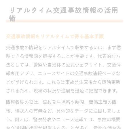
コツ
リアルタイム交通事故情報の活用
リアルタイム交通事故情報の正確な調べ方
術
とは
交通事故速報を活用した状況把握のポイン
交通事故情報をリアルタイムで得る基本手順
ト
交通事故の情報をリアルタイムで収集するには、まず信
納得の示談額へ導く事故情報収集法
頼できる情報源を把握することが重要です。代表的な方
交通事故の示談額に差が出る情報収集ポイ
法としては、警察や自治体の公式ウェブサイト、交通情
ント
報専用アプリ、ニュースサイトの交通事故速報ページな
事故直後に集めるべき交通事故情報一覧
どが挙げられます。これらは事故発生直後から随時更新
交通事故情報の調べ方で示談条件が変わる
されるため、現場の状況や進展を迅速に把握できます。
理由
情報収集の際は、事故発生場所や時間、関係車両の情
リアルタイム情報が示談交渉で役立つ場面
報、怪我人の有無など、具体的なデータに注目しましょ
今日の交通事故ニュースを示談材料に活用
う。例えば、警察発表やニュース速報では、事故の概要
速報や今日の交通事故一覧をチェック
や交通規制状況が掲載されることが多く、示談交渉や過