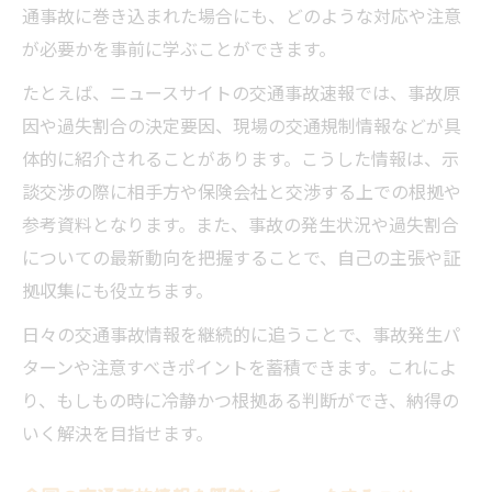
通事故に巻き込まれた場合にも、どのような対応や注意
交通事故情報の収集が示談交渉に与える影
が必要かを事前に学ぶことができます。
響
たとえば、ニュースサイトの交通事故速報では、事故原
交通事故の調べ方で有利な情報を得るコツ
因や過失割合の決定要因、現場の交通規制情報などが具
事故調べ方を知れば示談交渉も有利に
体的に紹介されることがあります。こうした情報は、示
交通事故調べ方を押さえて交渉を有利に進
談交渉の際に相手方や保険会社と交渉する上での根拠や
める
参考資料となります。また、事故の発生状況や過失割合
リアルタイム事故情報の調べ方基礎知識
についての最新動向を把握することで、自己の主張や証
交通事故情報の収集で示談額に差が出る理
拠収集にも役立ちます。
由
日々の交通事故情報を継続的に追うことで、事故発生パ
今日の交通事故データで交渉材料を強化す
ターンや注意すべきポイントを蓄積できます。これによ
る
り、もしもの時に冷静かつ根拠ある判断ができ、納得の
交通事故一覧から類似ケースを調べる利点
いく解決を目指せます。
事故証明や実況見分の取得ポイント