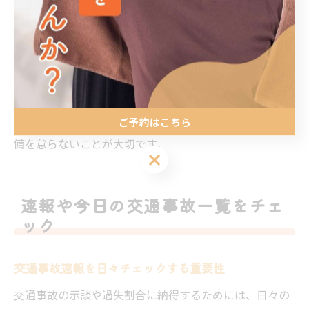
断の事例を把握できます。これにより、自分の主張に裏
付けを持たせたり、保険会社との議論を具体的な事例に
基づいて進めることができます。
ただし、ニュース情報はあくまで参考材料であり、個別
の事情や証拠が最優先されます。ニュースを示談の補助
ご予約はこちら
的な資料として活用しつつ、自身の事故状況や証拠の整
備を怠らないことが大切です。
ご予約はこちら
速報や今日の交通事故一覧をチェ
ック
交通事故速報を日々チェックする重要性
交通事故の示談や過失割合に納得するためには、日々の