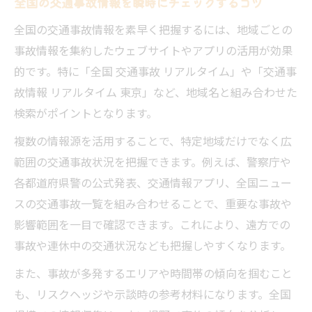
全国の交通事故情報を瞬時にチェックするコツ
交通事故証明書取得で証拠力を高める方法
実況見分で押さえるべき交通事故情報とは
全国の交通事故情報を素早く把握するには、地域ごとの
事故情報を集約したウェブサイトやアプリの活用が効果
リアルタイム交通事故情報と証明書の重要
的です。特に「全国 交通事故 リアルタイム」や「交通事
性
故情報 リアルタイム 東京」など、地域名と組み合わせた
今日発行の事故証明書の利用ポイント
検索がポイントとなります。
交通事故の調べ方と実況見分の関係性
複数の情報源を活用することで、特定地域だけでなく広
範囲の交通事故状況を把握できます。例えば、警察庁や
各都道府県警の公式発表、交通情報アプリ、全国ニュー
スの交通事故一覧を組み合わせることで、重要な事故や
影響範囲を一目で確認できます。これにより、遠方での
事故や連休中の交通状況なども把握しやすくなります。
また、事故が多発するエリアや時間帯の傾向を掴むこと
も、リスクヘッジや示談時の参考材料になります。全国