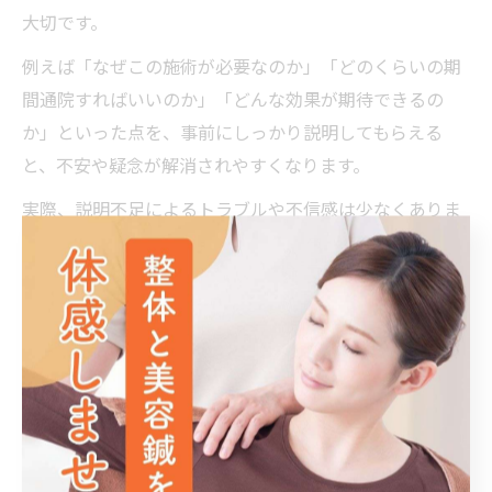
大切です。
例えば「なぜこの施術が必要なのか」「どのくらいの期
間通院すればいいのか」「どんな効果が期待できるの
か」といった点を、事前にしっかり説明してもらえる
と、不安や疑念が解消されやすくなります。
実際、説明不足によるトラブルや不信感は少なくありま
せん。安心して長く通うためにも、初回カウンセリング
時の説明の充実度を確認することが重要です。
清潔感と雰囲気が評判の鍼灸整骨院の基準
鍼灸整骨院を選ぶ際、院内の清潔感や雰囲気は大きな決
め手となります。施術ベッドや待合室が常に清掃されて
いる、タオルや施術器具の衛生管理が徹底されている院
は、利用者からの信頼も厚いです。