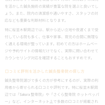
肩こり・腰痛に効く鍼灸整骨院を見極める方法
を活かした鍼灸施術の実績が豊富な院を選ぶと良いでし
肩こり腰痛改善に強い鍼灸整骨院の選び方
ょう。また、院内の清潔感や通いやすさ、スタッフの対
施術内容から選ぶ鍼灸整骨院の見極めポイ
応なども重要な判断材料となります。
ント
特に桜並木駅周辺では、駅から近い立地や夜遅くまで受
鍼灸整骨院での根本改善に注目すべき理由
付している院も多く、仕事や家事、育児の合間に無理な
デスクワーク女性におすすめの鍼灸整骨院
く通える環境が整っています。初めての方はホームペー
特徴
ジや予約サイトの情報だけでなく、実際に問い合わせて
カウンセリング対応を確認することもおすすめです。
腰痛対策に活かせる鍼灸整骨院の施術事例
初めての鍼灸整骨院なら知っておきたい基準
口コミと評判を活かした鍼灸整骨院の探し方
初回でも安心な鍼灸整骨院の選び方を解説
鍼灸整骨院選びで多くの方が参考にするのが、実際の利
国家資格スタッフが在籍する鍼灸整骨院の
用者から寄せられる口コミや評判です。特に桜並木駅周
安心感
辺では「Sakura 整骨院」や「さくら整骨院 ホットペッパ
鍼灸整骨院選びで重視すべきカウンセリン
ー」など、インターネット上で多数の口コミが掲載され
グ力