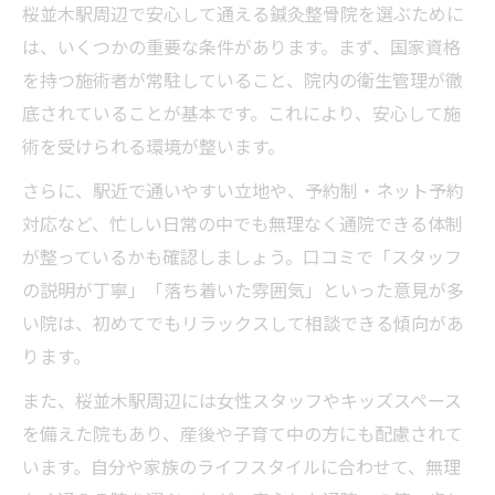
通いやすさを重視した鍼灸整骨院の選び方解説
桜並木駅周辺で安心して通える鍼灸整骨院を選ぶために
駅近で通いやすい鍼灸整骨院のメリット解
は、いくつかの重要な条件があります。まず、国家資格
説
を持つ施術者が常駐していること、院内の衛生管理が徹
予約しやすい鍼灸整骨院の選び方とポイン
底されていることが基本です。これにより、安心して施
ト
術を受けられる環境が整います。
仕事帰りに通える鍼灸整骨院の活用アイデ
さらに、駅近で通いやすい立地や、予約制・ネット予約
ア
対応など、忙しい日常の中でも無理なく通院できる体制
清潔な院内環境の鍼灸整骨院で快適に通う
が整っているかも確認しましょう。口コミで「スタッフ
方法
の説明が丁寧」「落ち着いた雰囲気」といった意見が多
い院は、初めてでもリラックスして相談できる傾向があ
キッズスペース完備の鍼灸整骨院で家族も
ります。
安心
また、桜並木駅周辺には女性スタッフやキッズスペース
を備えた院もあり、産後や子育て中の方にも配慮されて
います。自分や家族のライフスタイルに合わせて、無理