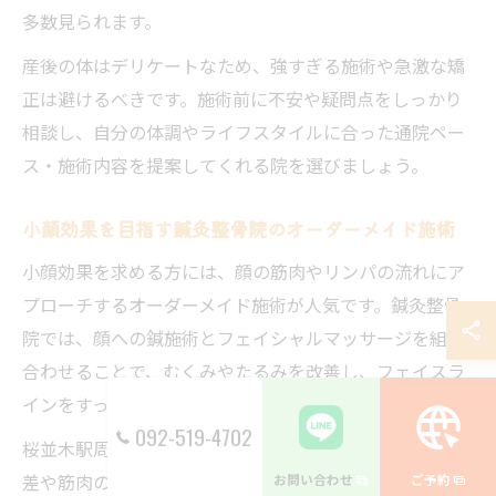
多数見られます。
産後の体はデリケートなため、強すぎる施術や急激な矯
正は避けるべきです。施術前に不安や疑問点をしっかり
相談し、自分の体調やライフスタイルに合った通院ペー
ス・施術内容を提案してくれる院を選びましょう。
小顔効果を目指す鍼灸整骨院のオーダーメイド施術
小顔効果を求める方には、顔の筋肉やリンパの流れにア
プローチするオーダーメイド施術が人気です。鍼灸整骨
院では、顔への鍼施術とフェイシャルマッサージを組み
合わせることで、むくみやたるみを改善し、フェイスラ
インをすっきりさせることが期待できます。
092-519-4702
桜並木駅周辺の整骨院では、カウンセリングで顔の左右
差や筋肉のコリ、生活習慣などを丁寧にチェックし、一
お問い合わせ
ご予約