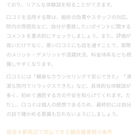
ており、リアルな体験談を知ることができます。
施術前説明が丁寧な鍼灸整骨院は信頼でき
口コミを活用する際は、施術の効果やスタッフの対応、
る
院内の雰囲気など、自分が重視したいポイントに関する
痛みの少ない鍼灸整骨院施術のポイント紹
コメントを重点的にチェックしましょう。また、評価が
介
高いだけでなく、悪い口コミにも目を通すことで、実際
美容鍼や産後ケアに強い整骨院の魅力と特徴
のメリット・デメリットや混雑状況、料金体系なども把
美容鍼が人気の鍼灸整骨院の施術内容とは
握しやすくなります。
産後ケアに特化した鍼灸整骨院選びのコツ
口コミには「親身なカウンセリングで安心できた」「清
小顔効果を目指す鍼灸整骨院のオーダーメ
潔な院内でリラックスできた」など、具体的な体験談が
イド施術
多く、初めて通院する方の不安を和らげてくれます。た
産後骨盤矯正が得意な鍼灸整骨院の見分け
だし、口コミは個人の感想であるため、最終的には自分
方
の目で確かめる意識も忘れないようにしましょう。
女性に嬉しい鍼灸整骨院の美容メニュー紹
介
桜並木駅周辺で安心できる鍼灸整骨院の条件