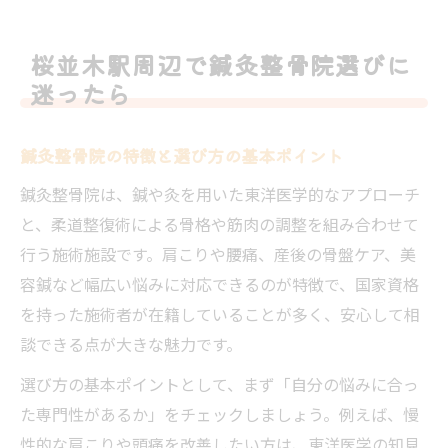
件
鍼灸整骨院のカウンセリング重視の選び方
桜並木駅周辺で鍼灸整骨院選びに
自分に合う鍼灸整骨院の見極めチェックリ
迷ったら
スト
評判から探る安心できる鍼灸整骨院とは
鍼灸整骨院の特徴と選び方の基本ポイント
評判の高い鍼灸整骨院に共通する特徴を解
鍼灸整骨院は、鍼や灸を用いた東洋医学的なアプローチ
説
と、柔道整復術による骨格や筋肉の調整を組み合わせて
口コミで見る鍼灸整骨院の信頼できる選び
行う施術施設です。肩こりや腰痛、産後の骨盤ケア、美
方
容鍼など幅広い悩みに対応できるのが特徴で、国家資格
スタッフ対応が好評な鍼灸整骨院の見分け
を持った施術者が在籍していることが多く、安心して相
方
談できる点が大きな魅力です。
丁寧な説明がある鍼灸整骨院は安心できる
選び方の基本ポイントとして、まず「自分の悩みに合っ
理由
た専門性があるか」をチェックしましょう。例えば、慢
清潔感と雰囲気が評判の鍼灸整骨院の基準
性的な肩こりや頭痛を改善したい方は、東洋医学の知見