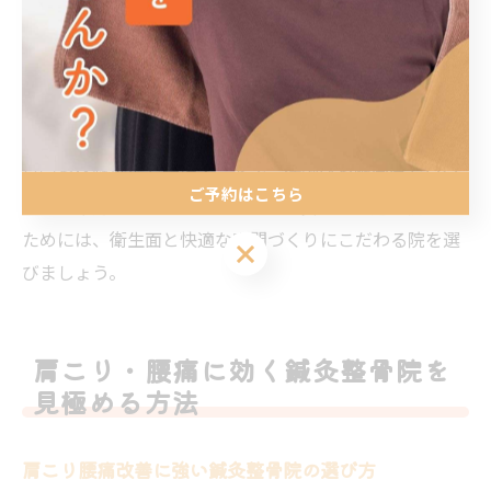
また、落ち着いた照明やリラックスできる音楽、アット
ホームな接客など、居心地の良さも重要なポイントで
す。こうした環境は、初めて来院する方や女性・高齢者
にも通いやすい雰囲気を作り出します。
見学や体験施術を受けることで、清潔感や雰囲気を自分
ご予約はこちら
の目で確認するのもおすすめです。安心して通い続ける
ためには、衛生面と快適な空間づくりにこだわる院を選
ご予約はこちら
びましょう。
肩こり・腰痛に効く鍼灸整骨院を
見極める方法
肩こり腰痛改善に強い鍼灸整骨院の選び方