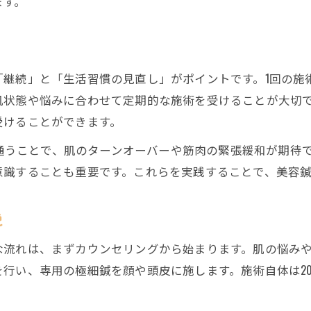
ます。
美容鍼後のセルフケアとホームケアの重要性
美容鍼継続で得られる体と心の変化
美容鍼の効果を高める日常のポイント
「継続」と「生活習慣の見直し」がポイントです。1回の施
美容鍼なら表情と健康の両方を美しくサポート
肌状態や悩みに合わせて定期的な施術を受けることが大切
美容鍼で整う表情筋と健康美の関係性
受けることができます。
顔の印象アップに繋がる美容鍼の効果
5回通うことで、肌のターンオーバーや筋肉の緊張緩和が期
美容鍼で叶える小顔と全身バランスの調整
意識することも重要です。これらを実践することで、美容
健康維持にも役立つ美容鍼の魅力を紹介
美容鍼で内側から輝く美しさを目指す
説
肌のハリやシワ改善に美容鍼が選ばれる理由
な流れは、まずカウンセリングから始まります。肌の悩み
美容鍼が肌のハリに与える科学的な根拠
行い、専用の極細鍼を顔や頭皮に施します。施術自体は20
シワ改善を目指す方に美容鍼が最適な理由
美容鍼で体感できるエイジングケアの効果