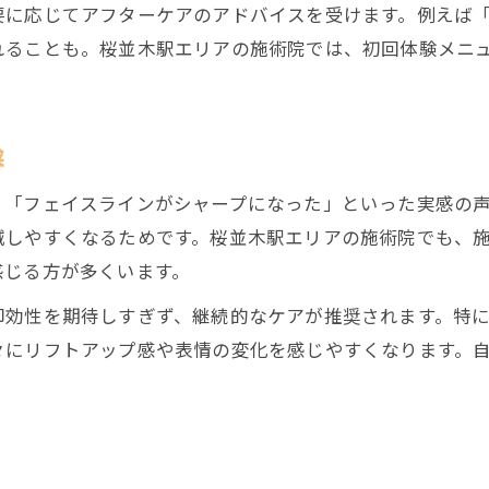
要に応じてアフターケアのアドバイスを受けます。例えば
たるみ対策に美容鍼が注目される理由とは
れることも。桜並木駅エリアの施術院では、初回体験メニ
美容鍼と他ケアの違いを徹底解説
施術前後の体調変化と美容鍼の安心ポイント
美容鍼施術前後に注意したい体調管理法
感
好転反応と美容鍼の正常な体の反応を解説
」「フェイスラインがシャープになった」といった実感の
美容鍼で体が軽くなる理由とその仕組み
減しやすくなるためです。桜並木駅エリアの施術院でも、
美容鍼後に感じる変化への不安を解消する方法
感じる方が多くいます。
ご予約はこちら
ご予約はこちら
美容鍼が安心して受けられるサポート体制
即効性を期待しすぎず、継続的なケアが推奨されます。特
々にリフトアップ感や表情の変化を感じやすくなります。