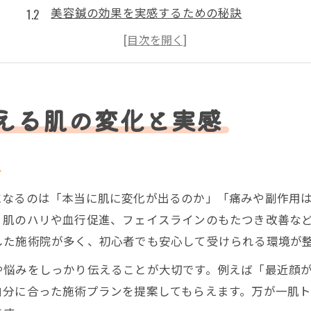
美容鍼の効果を実感するための秘訣
桜並木駅周辺で美容鍼体験の流れを解説
美容鍼で感じる表情の明るさとリフト感
初回施術で得られる美容鍼の実感とは
桜並木駅周辺で安心して美容鍼を始める秘訣
える肌の変化と実感
美容鍼の安全性と安心して通うための基準
桜並木駅近くで選ぶ美容鍼サロンの選び方
ト
口コミを活用した美容鍼の信頼できる選択法
になるのは「本当に肌に変化が出るのか」「痛みや副作用
国家資格保有者による美容鍼の安心ポイント
、肌のハリや血行促進、フェイスラインのもたつき改善な
美容鍼施術前の体調管理と注意点
した施術院が多く、初心者でも安心して受けられる環境が
美容鍼の効果を長持ちさせる継続ケアの方法
や悩みをしっかり伝えることが大切です。例えば「最近顔
美容鍼の効果を持続させる生活習慣の工夫
自分に合った施術プランを提案してもらえます。万が一肌
定期的な美容鍼で理想の肌をキープする方法