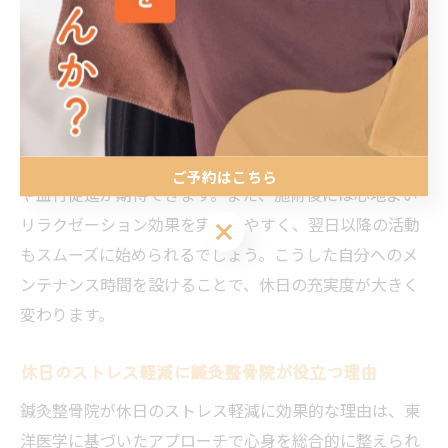
の体調や生活リズムに合わせた施術が受けられます。特
に福岡県福岡市博多区春町のような地域密着型の院で
は、丁寧なカウンセリングを通じて最適なケアプランを
提案してくれる点が魅力です。
例えば、仕事や家事で肩こりや腰痛が慢性化している方
は、休日に鍼や灸を取り入れることで、筋肉の緊張緩和
ご予約はこちら
や血行促進が期待できます。また、施術後には心地よい
リラクゼーション効果を実感しやすく、翌日以降の活動
ご予約はこちら
もスムーズに始められるでしょう。こうした自分へのメ
ンテナンス時間を設けることで、休日の充実度が大きく
変わります。
休日のストレス軽減に鍼灸整骨院が役立つ理由
鍼灸整骨院が休日のストレス軽減に効果的な理由は、東
洋医学に基づいたアプローチで心身を総合的に整えられ