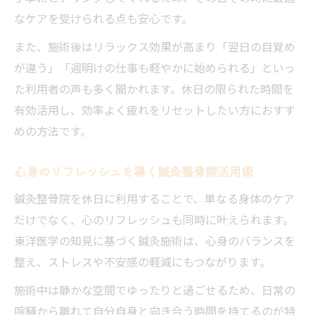
リラックスした休日を望むなら鍼灸整骨院へ
なケアを受けられる点も安心です。
鍼灸整骨院で心からリラックスする休日の
また、施術後はリラックス効果が高まり「翌日の目覚め
過ごし方
が違う」「週明けの仕事も軽やかに始められる」といっ
休日のストレス軽減に鍼灸整骨院が役立つ
た利用者の声も多く聞かれます。休日の限られた時間を
理由
有効活用し、効率よく疲れをリセットしたい方におすす
リラックスを重視した鍼灸整骨院の施術の
めの方法です。
特徴
休日にぴったりな鍼灸整骨院のリラクゼー
心身のリフレッシュを導く鍼灸整骨院活用術
ション
鍼灸整骨院を休日に利用することで、単なる身体のケア
鍼灸整骨院通いが休日の質を高める秘訣と
だけでなく、心のリフレッシュも同時に叶えられます。
は
東洋医学の知見に基づく鍼灸施術は、心身のバランスを
体の重だるさを休日に癒す春町の方法
整え、ストレスや不安感の軽減にもつながります。
鍼灸整骨院で休日の体の重だるさを解消
施術中は静かな空間でゆったりと過ごせるため、日常の
春町でできる鍼灸整骨院の身体リセット術
喧騒から離れて自分自身と向き合う時間を持てるのが特