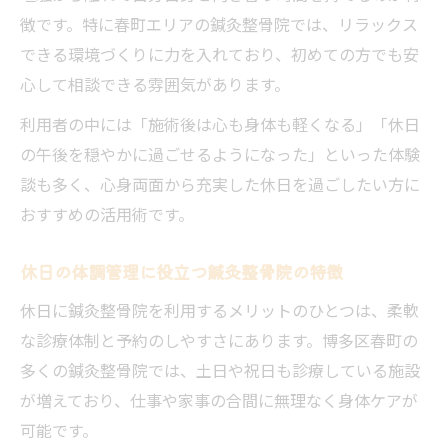
徴です。特に春町エリアの鍼灸整骨院では、リラックス
休日の不調ケアは鍼灸整骨院がサポート
できる環境づくりに力を入れており、初めての方でも安
体の疲れに寄り添う鍼灸整骨院の施術体験
心して相談できる雰囲気があります。
休日ならではの鍼灸整骨院利用法を解説
利用者の中には「施術後は心も身体も軽くなる」「休日
博多区春町で見つける理想の休日ケア術
の午後を穏やかに過ごせるようになった」といった体験
鍼灸整骨院選びで変わる理想の休日ケア体
談も多く、心身両面から充実した休日を過ごしたい方に
験
おすすめの活用術です。
博多区春町で人気の鍼灸整骨院活用ポイン
ト
休日の体調管理に役立つ鍼灸整骨院の特徴
休日も安心して通える鍼灸整骨院の探し方
休日に鍼灸整骨院を利用するメリットのひとつは、柔軟
理想の休日を叶える鍼灸整骨院の特徴とは
な診療体制と予約のしやすさにあります。博多区春町の
春町で暮らす人の鍼灸整骨院利用パターン
多くの鍼灸整骨院では、土日や祝日も診療している施設
鍼灸整骨院通いが休日充実の秘訣になる
が増えており、仕事や家事の合間に無理なく身体ケアが
休日の充実度アップに鍼灸整骨院が最適な
可能です。