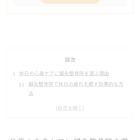
目次
休日の心身ケアに鍼灸整骨院を選ぶ理由
鍼灸整骨院で休日の疲れを癒す効果的な方
法
心身のリフレッシュを導く鍼灸整骨院活用
術
休日の体調管理に役立つ鍼灸整骨院の特徴
鍼灸整骨院で感じる休日ならではの癒し体