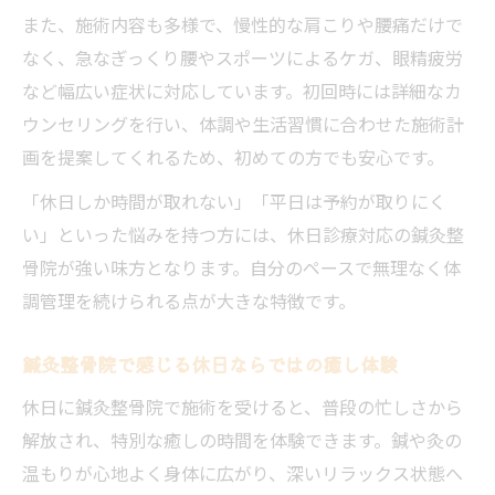
理由
また、施術内容も多様で、慢性的な肩こりや腰痛だけで
鍼灸整骨院通いで健康な休日サイクルを実
なく、急なぎっくり腰やスポーツによるケガ、眼精疲労
現
など幅広い症状に対応しています。初回時には詳細なカ
鍼灸整骨院利用者が感じる休日の変化とは
ウンセリングを行い、体調や生活習慣に合わせた施術計
鍼灸整骨院を活用した休日ルーティンの提
画を提案してくれるため、初めての方でも安心です。
案
「休日しか時間が取れない」「平日は予約が取りにく
休日を有意義にする鍼灸整骨院通いの工夫
い」といった悩みを持つ方には、休日診療対応の鍼灸整
骨院が強い味方となります。自分のペースで無理なく体
調管理を続けられる点が大きな特徴です。
鍼灸整骨院で感じる休日ならではの癒し体験
休日に鍼灸整骨院で施術を受けると、普段の忙しさから
解放され、特別な癒しの時間を体験できます。鍼や灸の
温もりが心地よく身体に広がり、深いリラックス状態へ