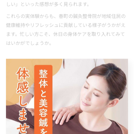
しい」といった感想が多く見られます。
これらの実体験からも、春町の鍼灸整骨院が地域住民の
健康維持やリフレッシュに貢献している様子がうかがえ
ます。忙しい方こそ、休日の身体ケアを取り入れてみて
はいかがでしょうか。
リラックスした休日を望むなら鍼
灸整骨院へ
鍼灸整骨院で心からリラックスする休日の過ごし方
休日に心身ともにリラックスするためには、鍼灸整骨院
を上手に活用することが大切です。鍼灸整骨院では、日
常の疲れや体のだるさが蓄積した状態でも、一人ひとり