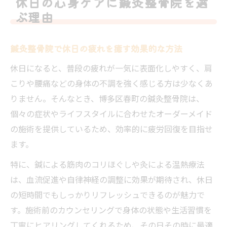
休日の心身ケアに鍼灸整骨院を選
験
ぶ理由
自分に合う鍼灸整骨院選びが心身ケアの第
一歩
鍼灸整骨院で休日の疲れを癒す効果的な方法
春町で休日に受けられる鍼灸整骨院体験
休日になると、普段の疲れが一気に表面化しやすく、肩
春町で休日も通える鍼灸整骨院の魅力を紹
こりや腰痛などの身体の不調を強く感じる方は少なくあ
介
りません。そんなとき、博多区春町の鍼灸整骨院は、
リラックスできる鍼灸整骨院体験で休日充
個々の症状やライフスタイルに合わせたオーダーメイド
実
の施術を提供しているため、効率的に疲労回復を目指せ
鍼灸整骨院の丁寧なカウンセリングが安心
ます。
の理由
特に、鍼による筋肉のコリほぐしや灸による温熱療法
休日に受ける鍼灸整骨院の施術ポイントと
は、血流促進や自律神経の調整に効果が期待され、休日
は
の短時間でもしっかりリフレッシュできるのが魅力で
春町で選ばれる鍼灸整骨院の実体験をご紹
す。施術前のカウンセリングで身体の状態や生活習慣を
介
丁寧にヒアリングしてくれるため、その日その時に最適