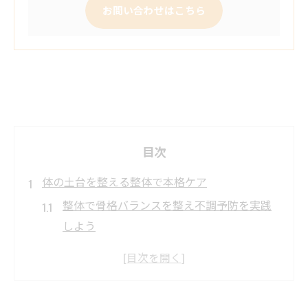
お問い合わせはこちら
目次
体の土台を整える整体で本格ケア
整体で骨格バランスを整え不調予防を実践
しよう
整体がもたらす本格ケアのメリットと施術
効果
全身を支える整体の役割と基礎知識を知る