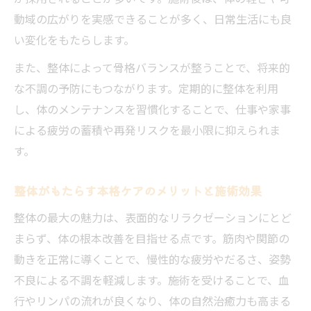
法
動域の広がりを実感できることが多く、日常生活にも良
リフレッシュに最適な整体活用法
い変化をもたらします。
整体で心身リフレッシュするための施術選
また、整体によって骨格バランスが整うことで、将来的
び
な不調の予防にもつながります。定期的に整体を利用
整体を活用したリラクゼーションの新提案
し、体のメンテナンスを習慣化することで、仕事や家事
整体で疲労回復を実感できる施術の工夫を
による疲労の蓄積や再発リスクを最小限に抑えられま
知る
す。
整体の効果的な活用で毎日の活力を取り戻
す
整体がもたらす本格ケアのメリットと施術効果
整体で心も体もリフレッシュするコツを解
整体の最大の魅力は、表面的なリラクゼーションにとど
説
まらず、体の根本改善を目指せる点です。筋肉や関節の
心身軽やかに導く施術の魅力
動きを正常に導くことで、慢性的な疲労やだるさ、姿勢
不良による不調を軽減します。施術を受けることで、血
整体で心身のバランスを整える施術の魅力
行やリンパの流れが良くなり、体の自然治癒力も高まる
紹介