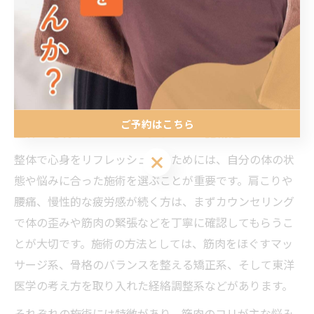
すことで、整体の効果を長持ちさせ、再発を防ぐことが
できます。
リフレッシュに最適な整体活用法
ご予約はこちら
整体で心身リフレッシュするための施術選び
整体で心身をリフレッシュするためには、自分の体の状
ご予約はこちら
態や悩みに合った施術を選ぶことが重要です。肩こりや
腰痛、慢性的な疲労感が続く方は、まずカウンセリング
で体の歪みや筋肉の緊張などを丁寧に確認してもらうこ
とが大切です。施術の方法としては、筋肉をほぐすマッ
サージ系、骨格のバランスを整える矯正系、そして東洋
医学の考え方を取り入れた経絡調整系などがあります。
それぞれの施術には特徴があり、筋肉のコリが主な悩み