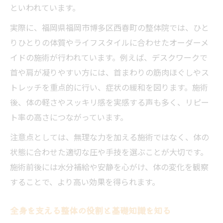
といわれています。
整体施術のリラックス効果とその理由を解
説
実際に、福岡県福岡市博多区西春町の整体院では、ひと
整体で身体も心も軽やかになるメカニズム
りひとりの体質やライフスタイルに合わせたオーダーメ
とは
イドの施術が行われています。例えば、デスクワークで
首や肩が凝りやすい方には、首まわりの筋肉ほぐしやス
整体の多彩な手技が心身に与える効果を体
トレッチを重点的に行い、症状の緩和を図ります。施術
感
後、体の軽さやスッキリ感を実感する声も多く、リピー
整体で疲労と緊張を解きほぐす至福の時間
ト率の高さにつながっています。
整体を通じたバランス改善の秘訣
注意点としては、無理な力を加える施術ではなく、体の
整体で体のバランスを保つための習慣づく
状態に合わせた適切な圧や手技を選ぶことが大切です。
り
施術前後には水分補給や安静を心がけ、体の変化を観察
整体が実現する骨格と筋肉のバランス調整
することで、より高い効果を得られます。
術
整体による姿勢改善とパフォーマンス向上
全身を支える整体の役割と基礎知識を知る
方法