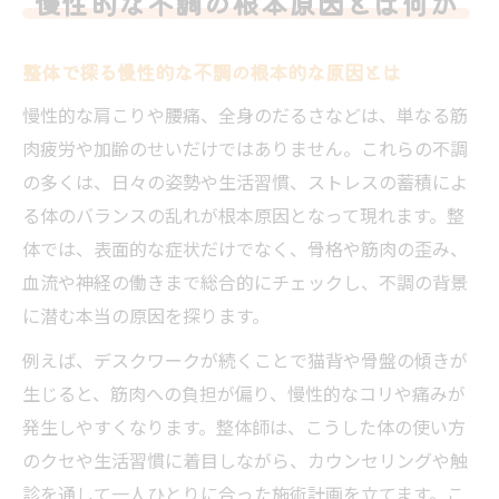
慢性的な不調の根本原因とは何か
整体で探る慢性的な不調の根本的な原因とは
慢性的な肩こりや腰痛、全身のだるさなどは、単なる筋
肉疲労や加齢のせいだけではありません。これらの不調
の多くは、日々の姿勢や生活習慣、ストレスの蓄積によ
る体のバランスの乱れが根本原因となって現れます。整
体では、表面的な症状だけでなく、骨格や筋肉の歪み、
血流や神経の働きまで総合的にチェックし、不調の背景
に潜む本当の原因を探ります。
例えば、デスクワークが続くことで猫背や骨盤の傾きが
生じると、筋肉への負担が偏り、慢性的なコリや痛みが
発生しやすくなります。整体師は、こうした体の使い方
のクセや生活習慣に着目しながら、カウンセリングや触
診を通して一人ひとりに合った施術計画を立てます。こ