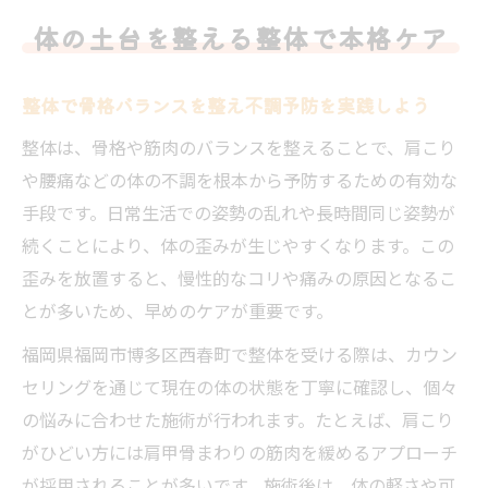
整体で体の土台から見直す健康習慣の始め
体の土台を整える整体で本格ケア
方
整体を活用した姿勢改善と体調管理のポイ
整体で骨格バランスを整え不調予防を実践しよう
ント
整体は、骨格や筋肉のバランスを整えることで、肩こり
慢性的な不調の根本原因とは何か
や腰痛などの体の不調を根本から予防するための有効な
整体で探る慢性的な不調の根本的な原因と
手段です。日常生活での姿勢の乱れや長時間同じ姿勢が
は
続くことにより、体の歪みが生じやすくなります。この
整体による筋肉の緊張緩和と歪みの関係性
歪みを放置すると、慢性的なコリや痛みの原因となるこ
を解説
とが多いため、早めのケアが重要です。
体の歪みから見る整体の重要性と根本改善
福岡県福岡市博多区西春町で整体を受ける際は、カウン
の道
セリングを通じて現在の体の状態を丁寧に確認し、個々
整体で明らかになる肩こりや腰痛の本当の
の悩みに合わせた施術が行われます。たとえば、肩こり
理由
がひどい方には肩甲骨まわりの筋肉を緩めるアプローチ
整体施術で生活習慣による不調を見直す方
が採用されることが多いです。施術後は、体の軽さや可