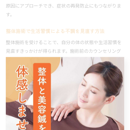
原因にアプローチでき、症状の再発防止にもつながりま
す。
整体施術で生活習慣による不調を見直す方法
整体施術を受けることで、自分の体の状態や生活習慣を
見直すきっかけが得られます。施術前のカウンセリング
やアフターケアのアドバイスを通じて、普段の姿勢や動
作のクセ、運動不足、睡眠の質など、日常生活に潜む不
調のリスク要素が明確になります。
具体的には、整体師から正しい座り方や立ち方、簡単に
できるストレッチ方法、無理のない運動習慣などを提案
されることが多いです。福岡市博多区西春町の整体院で
も、利用者のライフスタイルに合わせたセルフケア指導
が充実しています。こうした日々の習慣を少しずつ見直