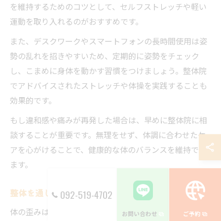
を維持するためのコツとして、セルフストレッチや軽い
運動を取り入れるのがおすすめです。
また、デスクワークやスマートフォンの長時間使用は姿
勢の乱れを招きやすいため、定期的に姿勢をチェック
し、こまめに身体を動かす習慣をつけましょう。整体院
でアドバイスされたストレッチや体操を実践することも
効果的です。
もし違和感や痛みが再発した場合は、早めに整体院に相
談することが重要です。無理をせず、体調に合わせたケ
アを心がけることで、健康的な体のバランスを維持でき
ます。
整体を通じて体の歪みを整える秘訣を学ぶ
092-519-4702
体の歪みは、日常のクセや長年の生活習慣から生じるこ
お問い合わせ
ご予約