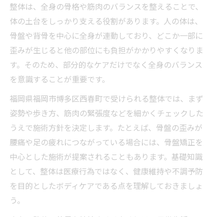
整体は、全身の骨格や筋肉のバランスを整えることで、
整体で健康的な体のバランスを維持するコ
体の土台をしっかり支える役割があります。人の体は、
ツ
骨盤や背骨を中心に全身が連動しており、どこか一部に
整体を通じて体の歪みを整える秘訣を学ぶ
歪みが生じると他の部位にも負担がかかりやすくなりま
健康な毎日へ導く整体の新常識
す。そのため、部分的なケアだけでなく全身のバランス
整体で健康な毎日を実現する習慣のすすめ
を意識することが重要です。
整体の新常識を知って健康生活をスタート
福岡県福岡市博多区西春町で受けられる整体では、まず
整体を継続して体質改善を目指すポイント
姿勢や歩き方、筋肉の緊張度などを細かくチェックした
整体で日々の体調管理をスマートに行う方
うえで施術方針を決定します。たとえば、骨盤の歪みが
法
腰痛や足の疲れにつながっている場合には、骨盤矯正を
整体の知識で健康維持をサポートする実践
中心とした施術が提案されることもあります。基礎知識
術
として、整体は医療行為ではなく、健康維持や不調予防
を目的としたボディケアである点を理解しておきましょ
う。